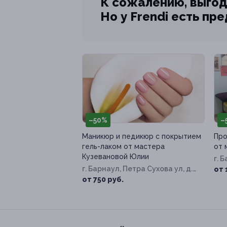
К сожалению, выгод
Но у Frendi есть пр
–50%
–
Маникюр и педикюр с покрытием
Про
гель-лаком от мастера
от 
Кузевановой Юлии
г. 
г. Барнаул, Петра Сухова ул, д.
от 
14а
от 750 руб.