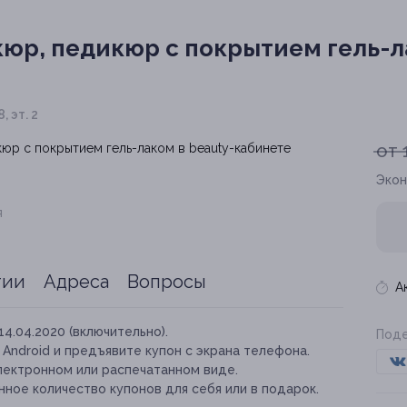
юр, педикюр с покрытием гель-ла
, эт. 2
от 
Экон
я
тии
Адреса
Вопросы
А
14.04.2020 (включительно).
Поде
и Android и предъявите купон с экрана телефона.
лектронном или распечатанном виде.
ное количество купонов для себя или в подарок.