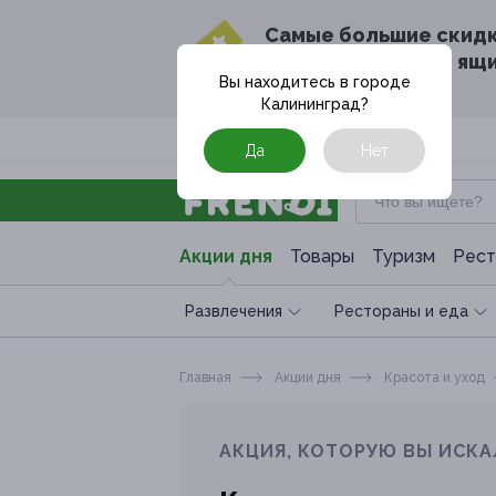
Cамые большие скид
в твоём почтовом ящ
Вы находитесь в городе
Калининград
?
Москва
Да
Нет
Акции дня
Товары
Туризм
Рест
Развлечения
Рестораны и еда
Главная
Акции дня
Красота и уход
АКЦИЯ, КОТОРУЮ ВЫ ИСКА