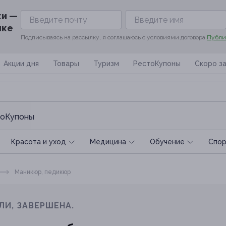
ки —
ике
Подписываясь на рассылку, я соглашаюсь с условиями договора
Публи
Акции дня
Товары
Туризм
РестоКупоны
Скоро з
оКупоны
Красота и уход
Медицина
Обучение
Спoр
Маникюр, педикюр
ЛИ, ЗАВЕРШЕНА.