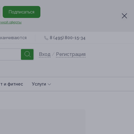
Подписаться
чной оферты
аканчиваются
8 (495) 800-15-34
Вход
/
Регистрация
т и фитнес
Услуги