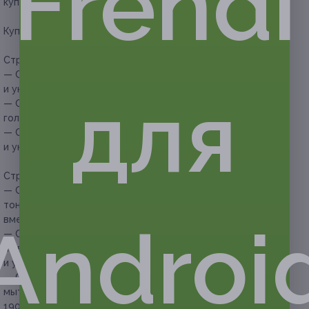
Frendi
купонов для себя или в подарок.
Купон действует на следующие виды услуг:
Стрижка:
— Скидка 50% на детскую стрижку, мытье головы
для
и укладку волос феном (200 руб. вместо 400 руб.)
— Скидка 50% на мужскую модельную стрижку, мытье
головы и укладку волос феном (250 руб. вместо 500 руб.)
— Скидка 50% на женскую стрижку, мытье головы
и укладку волос феном (300 руб. вместо 600 руб.)
Стрижка, окрашивание и уход за волосами:
— Скидка 50% на женскую стрижку, окрашивание в один
тон, мытье головы и укладку волос феном (1050 руб.
вместо 2100 руб.)
Androi
— Скидка 50% на женскую стрижку, сложное окрашивание
на выбор (мелирование, шатуш, омбре), мытье головы
и укладку волос феном (2050 руб. вместо 4100 руб.)
— Скидка 50% на женскую стрижку и ламинирование,
мытье головы и укладку волос феном (950 руб. вместо
1900 руб.)