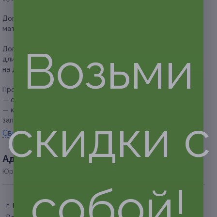
Дополнительное преимущество:
в работе используются
материалы фирмы Estel.
Возьми
Дополнительно оплачивается на месте:
за каждые 10 см
длины волос ниже плеч — 200 руб. (купон действует
на длину волос до плеч).
Прочие условия:
— обязательна предварительная запись по телефону;
— клиент обязан сообщить об отмене или переносе
скидки с
записи не менее чем за 12 часов.
Свернуть
Адресa
Юридическая информация о партнёре
собой!
г. Барнаул, ул. Союза