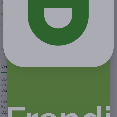
Экономия от 200 руб.
Акция завершена
Поделиться с друзьями
Начало действия
Окончание действия
21 февраля 2020 г.
4 мая 2020 г.
Условия
Описание
Гарантии
Адреса
Вопросы
Срок действия купонов:
с 21.02.2020 до 04.05.2020
(включительно).
Скачайте
приложение
Frendi для iOS или Android
и предъявите купон с экрана телефона. Вы также можете
предъявить купон в электронном или распечатанном виде.
Купон действует в любой день недели.
Один человек может купить неограниченное количество