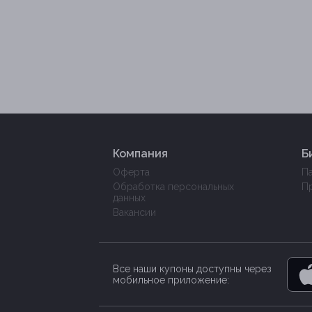
Компания
Б
Оферта
П
Обработка персональных
П
данных
Вакансии
Все наши купоны доступны через
мобильное приложение: