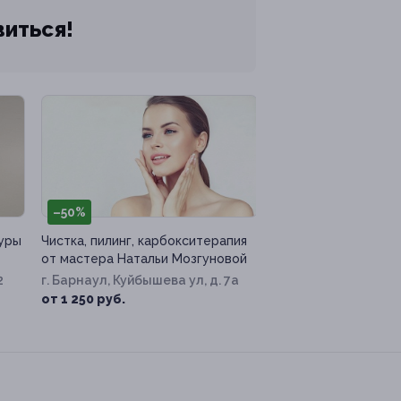
виться!
–50%
уры
Чистка, пилинг, карбокситерапия
от мастера Натальи Мозгуновой
2
г. Барнаул, Куйбышева ул, д. 7а
от 1 250 руб.