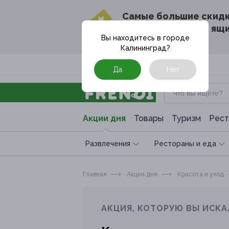
Cамые большие скид
в твоём почтовом ящ
Вы находитесь в городе
Калининград
?
Москва
Да
Нет
Акции дня
Товары
Туризм
Рест
Развлечения
Рестораны и еда
Главная
Акции дня
Красота и уход
АКЦИЯ, КОТОРУЮ ВЫ ИСКА