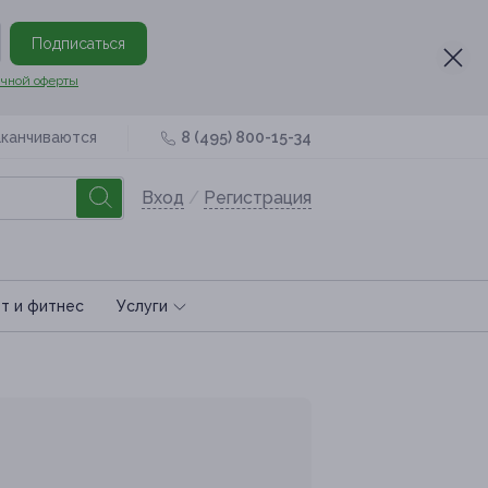
Подписаться
чной оферты
аканчиваются
8 (495) 800-15-34
Вход
/
Регистрация
т и фитнес
Услуги