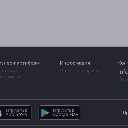
изнес-партнёрам
Информация
Кон
артнёрам
Ответы на вопросы
inf
ромоакции
Связ
загрузить в
загрузить в
Пр
App Store
Google Play