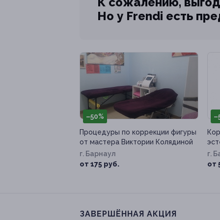
К сожалению, выгод
Но у Frendi есть пр
–50%
–
Процедуры по коррекции фигуры
Кор
от мастера Виктории Колядиной
эст
г. Барнаул
г. 
от 175 руб.
от 
ЗАВЕРШЁННАЯ АКЦИЯ