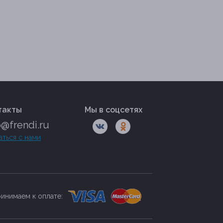
такты
Мы в соцсетях
o@frendi.ru
аться с нами
инимаем к оплате: