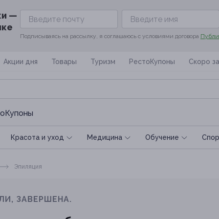
ки —
ике
Подписываясь на рассылку, я соглашаюсь с условиями договора
Публи
Акции дня
Товары
Туризм
РестоКупоны
Скоро з
оКупоны
Красота и уход
Медицина
Обучение
Спoр
Эпиляция
ЛИ, ЗАВЕРШЕНА.