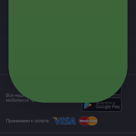
Информация
Контакты
Мы в соцсетях
загрузить в
App Store
Все наши купоны доступны через
мобильное приложение:
загрузить в
Google Play
Принимаем к оплате: