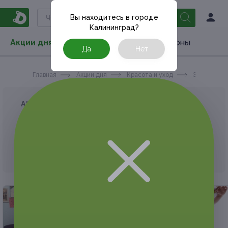
Вы находитесь в городе
Калининград
?
Акции дня
Товары
Туризм
РестоКупоны
Да
Нет
Главная
Акции дня
Красота и уход
Эпиляция
АКЦИЯ, КОТОРУЮ ВЫ ИСКАЛИ, ЗАВЕРШЕНА.
К сожалению, выгодные акции быстро
заканчиваются.
Но у Frendi есть предложения, которые
могут вам понравиться!