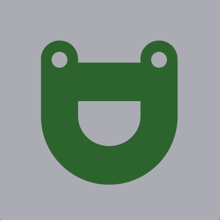
Экономия от 175 руб.
Акция завершена
Поделиться с друзьями
Начало действия
Окончание действия
21 апреля 2021 г.
21 июля 2021 г.
Условия
Описание
Гарантии
Адреса
Вопросы
Срок действия купонов:
с 21.04.2021 до 21.07.2021
(включительно).
Вы можете предъявить купон в электронном или
распечатанном виде.
Купон действует в любой день в любое время работы
кабинета.
Один человек может купить неограниченное количество
купонов для себя или в подарок.