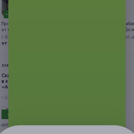
–50%
–50%
Процедуры по коррекции фигуры
Коррекция фигуры в каби
от мастера Виктории Колядиной
эстетики от салона «До 
г. Барнаул
г. Барнаул, Взлетная ул, д
от 175 руб.
от 575 руб.
ЗАВЕРШЁННАЯ АКЦИЯ
Скидка до 52%.
Шугаринг для женщин и мужчин
в кабинете косметологии центра здоровья
«Алтай»
г. Барнаул, ул. Юрина, д. 237
- 50%
от 350 руб.
от 175 руб.