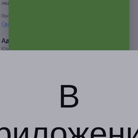
лицам.
Посмотреть страницу в «
ВКонтакте
».
Свернуть
Адресa
Юридическая информация о партнёре
г. Барнаул, ул. Юрина, д. 237
по предварительной записи
В
+7 (902) 141-87-81
Показать номер телефона
риложен