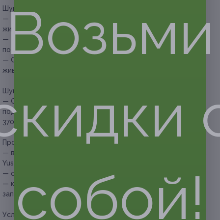
Возьми
Шугаринг двух зон для мужчин:
— Скидка 51% на шугаринг подмышечных впадин и зоны
живота (588 руб. вместо 1200 руб.)
— Скидка 51% на шугаринг зоны глубокого бикини
подмышечных впадин (1421 руб. вместо 2900 руб.)
— Скидка 51% на шугаринг зоны глубокого бикини и зоны
живота (1617 руб. вместо 3300 руб.)
скидки 
Шугаринг трех зон для мужчин:
— Скидка 52% на шугаринг зоны глубокого бикини,
подмышечных впадин и зоны живота (1776 руб. вместо
3700 руб.)
Прочие условия:
— в работе используются материалы фирм M.Aklive, Aravia,
Yuskiss;
собой!
— обязательна предварительная запись по телефону;
— клиент обязан сообщить об отмене или переносе
записи не менее чем за 12 часов.
Услуга предоставляется только совершеннолетним