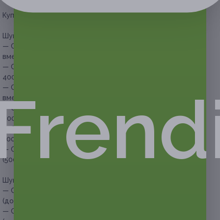
Купон действует на следующие виды услуг:
Шугаринг одной зоны для женщин:
— Скидка 50% на шугаринг подмышечных впадин (175 руб.
вместо 350 руб.)
— Скидка 50% на шугаринг ног (до колен) (200 руб. вместо
400 руб.)
Frend
— Скидка 50% на шугаринг ног (полностью) (400 руб.
вместо 800 руб.)
— Скидка 50% на шугаринг рук (до локтя) (200 руб. вместо
400 руб.)
— Скидка 50% на шугаринг зоны бикини (250 руб. вместо
500 руб.)
— Скидка 50% на шугаринг зоны глубокого бикини
(500 руб. вместо 1000 руб.)
Шугаринг двух зон для женщин:
— Скидка 51% на шугаринг зоны глубокого бикини и ног
(до колен) (686 руб. вместо 1400 руб.)
— Скидка 51% на шугаринг зоны глубокого бикини и ног