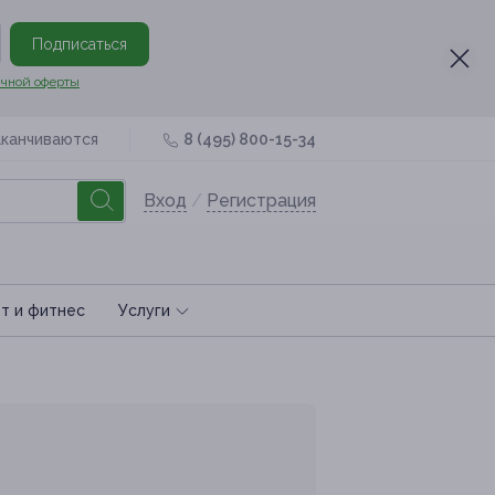
Подписаться
чной оферты
аканчиваются
8 (495) 800-15-34
Вход
/
Регистрация
т и фитнес
Услуги