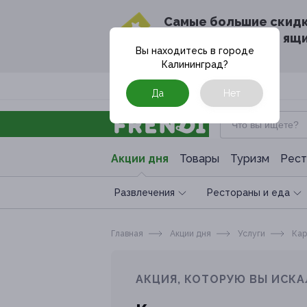
Cамые большие скид
в твоём почтовом ящ
Вы находитесь в городе
Калининград
?
Москва
Да
Нет
Акции дня
Товары
Туризм
Рест
Развлечения
Рестораны и еда
Главная
Акции дня
Услуги
Кар
АКЦИЯ, КОТОРУЮ ВЫ ИСКА