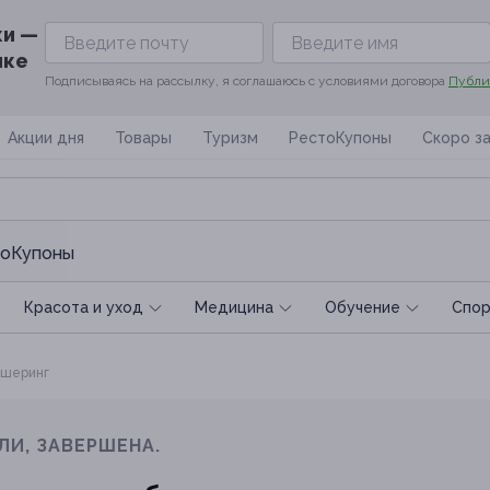
ки —
ике
Подписываясь на рассылку, я соглашаюсь с условиями договора
Публи
Акции дня
Товары
Туризм
РестоКупоны
Скоро з
оКупоны
Красота и уход
Медицина
Обучение
Спoр
шеринг
ЛИ, ЗАВЕРШЕНА.