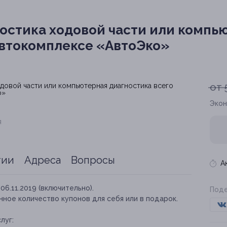
остика ходовой части или компь
автокомплексе «АвтоЭко»
от 
Экон
я
тии
Адреса
Вопросы
А
06.11.2019 (включительно).
Поде
ное количество купонов для себя или в подарок.
луг: