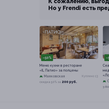
К сожалению, выгод
Но у Frendi есть пр
–50%
–
Меню кухни в ресторане
Сеа
«IL Патио» за полцены
мед
«Л
Маяковская
Куплено 13
200 руб.
скидка 50% за
3 80