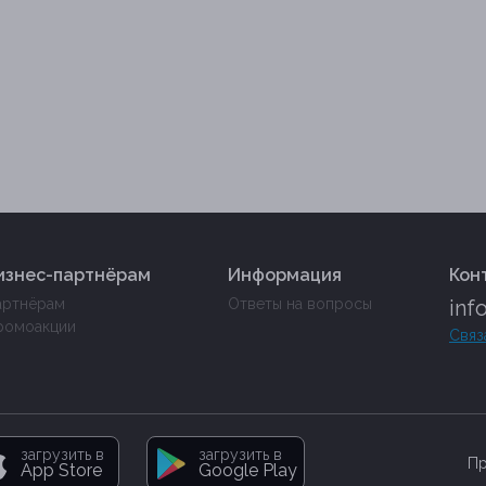
изнес-партнёрам
Информация
Кон
артнёрам
Ответы на вопросы
inf
ромоакции
Связ
загрузить в
загрузить в
Пр
App Store
Google Play