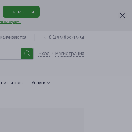
Подписаться
чной оферты
аканчиваются
8 (495) 800-15-34
Вход
/
Регистрация
т и фитнес
Услуги