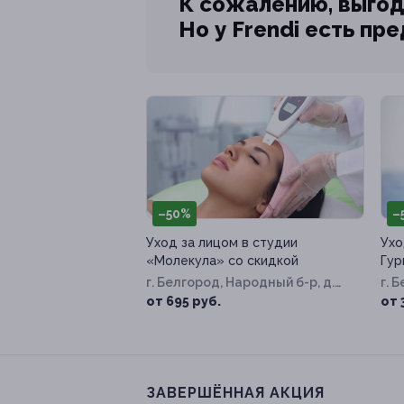
К сожалению, выгод
Но у Frendi есть пр
–50%
–
Уход за лицом в студии
Ухо
«Молекула» со скидкой
Гур
г. Белгород, Народный б-р, д.
г. 
87
Инт
от 695 руб.
от 
ЗАВЕРШЁННАЯ АКЦИЯ