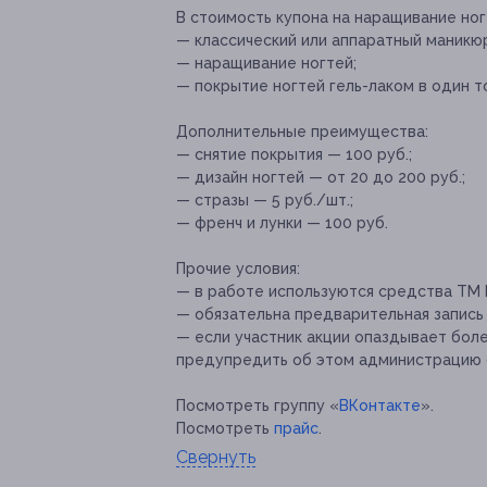
В стоимость купона на наращивание ног
— классический или аппаратный маникю
— наращивание ногтей;
— покрытие ногтей гель-лаком в один т
Дополнительные преимущества:
— снятие покрытия — 100 руб.;
— дизайн ногтей — от 20 до 200 руб.;
— стразы — 5 руб./шт.;
— френч и лунки — 100 руб.
Прочие условия:
— в работе используются средства ТМ K
— обязательна предварительная запись п
— если участник акции опаздывает боле
предупредить об этом администрацию са
Посмотреть группу «
ВКонтакте
».
Посмотреть
прайс
.
Свернуть