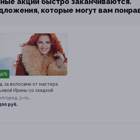
ные акции быстро заканчиваются.
едложения, которые могут вам понра
50%
д за волосами от мастера
ьевой Ирины со скидкой
Белгород, 3-го
ернационала ул, д. 94
300 руб.