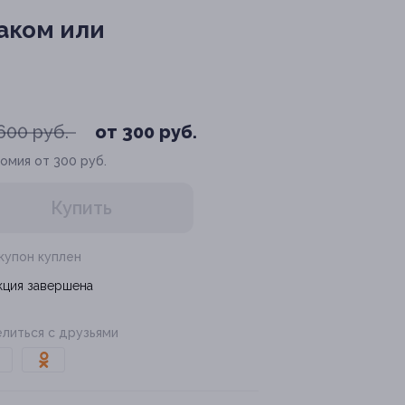
аком или
600 руб.
от 300 руб.
омия от 300 руб.
Купить
 купон куплен
кция завершена
литься с друзьями