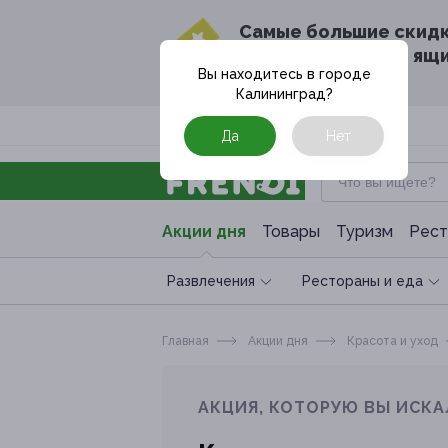
Cамые большие скид
в твоём почтовом ящ
Вы находитесь в городе
Калининград
?
Москва
Да
Нет
Акции дня
Товары
Туризм
Рест
Развлечения
Рестораны и еда
Главная
Акции дня
Красота и уход
АКЦИЯ, КОТОРУЮ ВЫ ИСКА