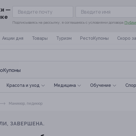
ки —
ике
Подписываясь на рассылку, я соглашаюсь с условиями договора
Публи
Акции дня
Товары
Туризм
РестоКупоны
Скоро з
оКупоны
Красота и уход
Медицина
Обучение
Спoр
Маникюр, педикюр
ЛИ, ЗАВЕРШЕНА.