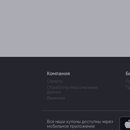
Компания
Б
Оферта
П
Обработка персональных
П
данных
Вакансии
Все наши купоны доступны через
мобильное приложение: