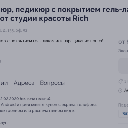
юр, педикюр с покрытием гель-л
от студии красоты Rich
д. 135, оф. 52
от 
Экон
я
1
тии
Адреса
Вопросы
А
12.02.2020 (включительно).
и Android и предъявите купон с экрана телефона.
Поде
лектронном или распечатанном виде.
луг: