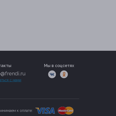
такты
Мы в соцсетях
o@frendi.ru
аться с нами
инимаем к оплате: