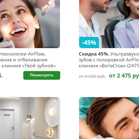
-45%
технологии AirFlow,
Скидка 45%.
Ультразвуко
ечение и отбеливание
зубов с полировкой AirFl
й клинике «Твой зубной»
клинике «ВитаСтом» (2475 
б.
от 2 475 ру
Посмотреть
от 4 500 руб.