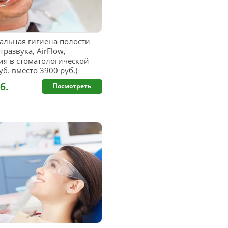
льная гигиена полости
развука, AirFlow,
я в стоматологической
б. вместо 3900 руб.)
б.
Посмотреть