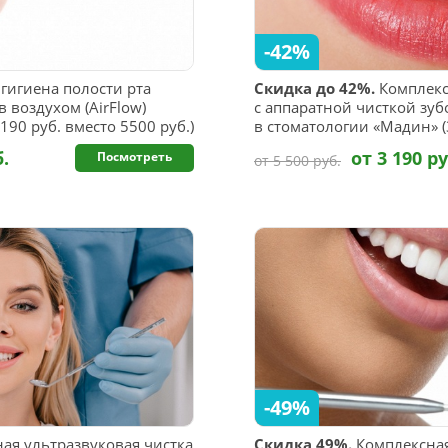
-42%
гигиена полости рта
Скидка до 42%.
Комплекс
 воздухом (AirFlow)
с аппаратной чисткой зубо
190 руб. вместо 5500 руб.)
в стоматологии «Мадин» (3
б.
от 3 190 ру
Посмотреть
от 5 500 руб.
-49%
ая ультразвуковая чистка
Скидка 49%.
Комплексная