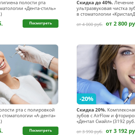
гигиена полости рта
Скидка до 40%.
Лечение 
оматологии «Дента-стиль»
ультразвуковая чистка зуб
)
в стоматологии «Кристал
б.
от 2 800 ру
Посмотреть
от 4 000 руб.
-20%
олости рта с полировкой
Скидка 20%.
Комплексная
 стоматологии «А-дента»
зубов с AirFlow и фторир
)
«Дентал Смайл» (3192 руб.
б.
от 3 192 ру
Посмотреть
от 3 990 руб.