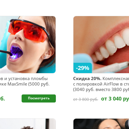
-29%
в и установка пломбы
Скидка 20%.
Комплексная
ке MaxSmile (5000 руб.
с полировкой AirFlow в с
(3040 руб. вместо 3800 руб
б.
от 3 040 ру
Посмотреть
от 3 800 руб.