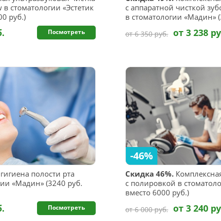
w в стоматологии «Эстетик
с аппаратной чисткой зубо
0 руб.)
в стоматологии «Мадин» (3
б.
от 3 238 ру
Посмотреть
от 6 350 руб.
-46%
гигиена полости рта
Скидка 46%.
Комплексная
ии «Мадин» (3240 руб.
с полировкой в стоматоло
вместо 6000 руб.)
б.
от 3 240 ру
Посмотреть
от 6 000 руб.