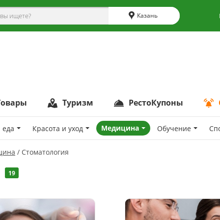
Казань
Товары
Туризм
РестоКупоны
Медицина
 еда
Красота и уход
Обучение
Сп
цина
Стоматология
19