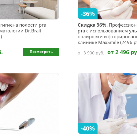
-36%
гигиена полости рта
Скидка 36%.
Профессиона
матологии Dr.Brait
рта с использованием ульт
)
полировки и фторировани
клинике MaxSmile (2496 ру
б.
от 2 496 ру
Посмотреть
от 3 900 руб.
-40%