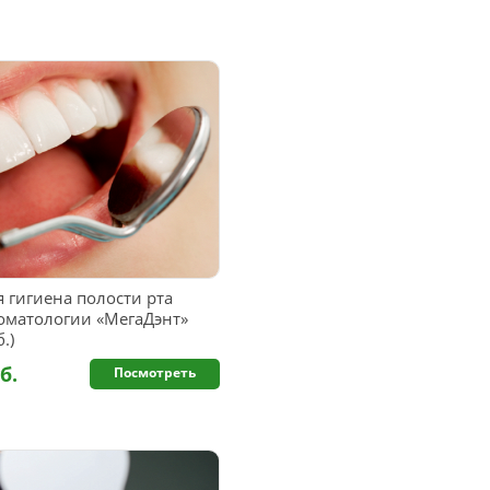
 гигиена полости рта
томатологии «МегаДэнт»
.)
б.
Посмотреть