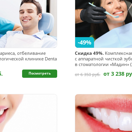
-49%
ариеса, отбеливание
Скидка 49%.
Комплексная
ологической клинике Denta
с аппаратной чисткой зубо
в стоматологии «Мадин» (3
б.
от 3 238 ру
Посмотреть
от 6 350 руб.