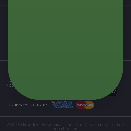
Контакты
Мы в соцсетях
загрузить в
App Store
Все наши купоны доступны через
мобильное приложение:
загрузить в
Google Play
Принимаем к оплате:
2026 © Frendi.ru. Все права защищены. Скидки и купоны по
всей России!