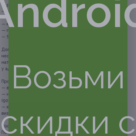
Androi
— ремонт одного ногтя (акрил) — 200 руб.;
— несложный дизайн — 100 руб.;
— покрытие лечебным лаком — 100 руб.;
— массаж рук — 100 руб.;
— парафинотерапия — 300 руб.;
— SPA-процедура для рук (ног) — 300 руб.
Дополнительные услуги, которые можно приобрести при
необходимости:
сложный педикюр, обработка
Возьми
натоптышей и мозолей — по прайсу (необходимо уточнять
у администратора).
Прочие условия:
— в работе используются средства фирм Kodi, CosmoLac;
— необходима предварительная запись по телефону +7
(909) 209-20-90;
скидки с
— клиент обязан сообщить о переносе или отмене своего
визита не позднее чем за 12 часов.
Посмотреть
прайс
.
Посмотреть группу «
ВКонтакте
».