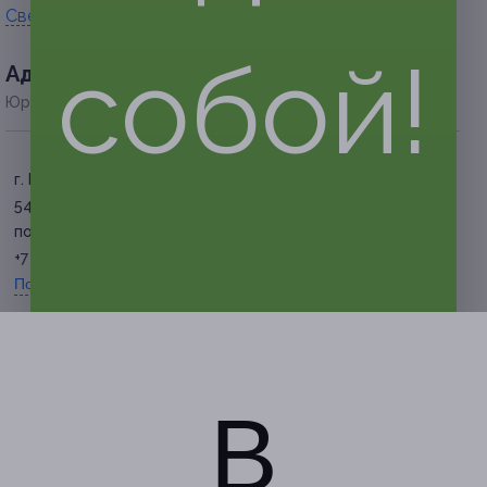
Свернуть
собой!
Адресa
Юридическая информация о партнёре
г. Белгород, ул. Попова, д.
54
по предварительной записи
+7 (909) 209-20-90
Показать номер телефона
В