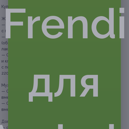
Frendi
Купон действует на следующие виды услуг:
Женский маникюр и педикюр с покрытием:
— Скидка 50% на женский комбинированный маникюр
с покрытием ногтей гель-лаком (450 руб. вместо 900 руб.)
— Скидка 50% на женский классический педикюр
(обработка пяток, пальцев) с покрытием ногтей гель-
лаком (700 руб. вместо 1400 руб.)
— Скидка 52% на женский комбинированный маникюр
для
и классический педикюр (обработка пяток, пальцев)
с покрытием ногтей гель-лаком (1056 руб. вместо
2200 руб.)
Мужской маникюр и педикюр:
— Скидка 50% на классический мужской маникюр (250 руб.
вместо 500 руб.)
— Скидка 50% на классический мужской педикюр (700 руб.
вместо 1400 руб.)
Дополнительные преимущества:
— снятие гель-лака — 200 руб.;