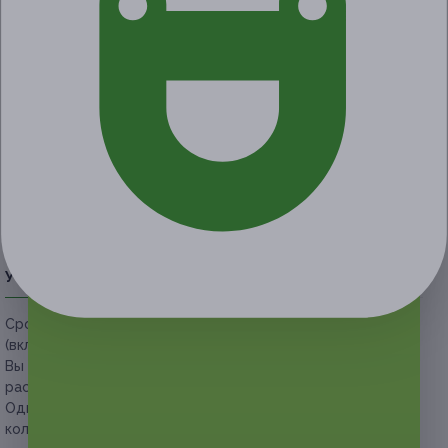
от 500 руб.
от 250 руб.
Экономия от 250 руб.
Акция завершена
Поделиться с друзьями
Начало действия
Окончание действия
6 сентября 2020 г.
8 декабря 2020 г.
Условия
Описание
Гарантии
Адреса
Вопросы
Срок действия купонов:
с 07.09.2020 до 08.12.2020
(включительно).
Вы можете предъявить купон в электронном или
распечатанном виде.
Один человек может приобрести неограниченное
количество купонов для себя и в подарок