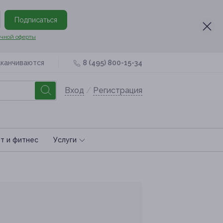
Подписаться
чной оферты
аканчиваются
8 (495) 800-15-34
Вход
/
Регистрация
т и фитнес
Услуги