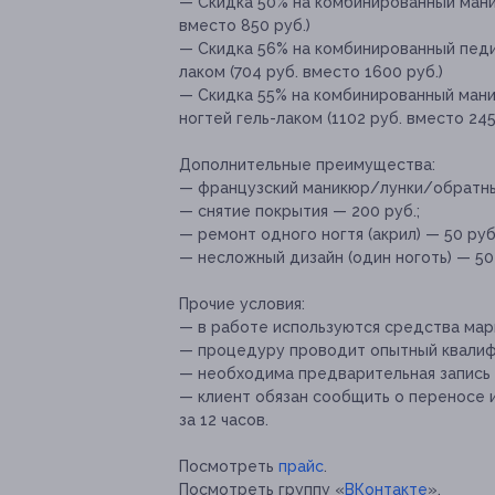
— Скидка 50% на комбинированный маник
вместо 850 руб.)
— Скидка 56% на комбинированный педик
лаком (704 руб. вместо 1600 руб.)
— Скидка 55% на комбинированный мани
ногтей гель-лаком (1102 руб. вместо 245
Дополнительные преимущества:
— французский маникюр/лунки/обратные
— снятие покрытия — 200 руб.;
— ремонт одного ногтя (акрил) — 50 руб.
— несложный дизайн (один ноготь) — 50
Прочие условия:
— в работе используются средства марк
— процедуру проводит опытный квалиф
— необходима предварительная запись 
— клиент обязан сообщить о переносе 
за 12 часов.
Посмотреть
прайс
.
Посмотреть группу «
ВКонтакте
».