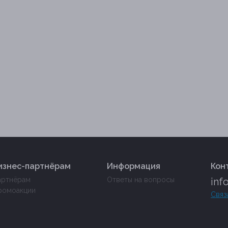
изнес-партнёрам
Информация
Кон
артнёрам
Ответы на вопросы
inf
ромоакции
Связ