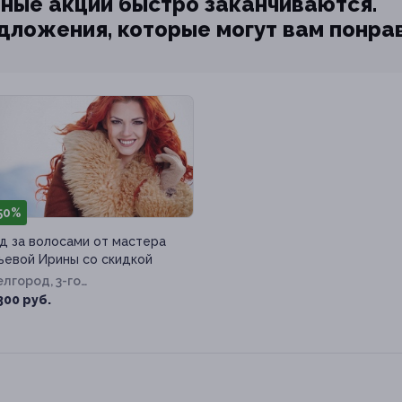
ные акции быстро заканчиваются.
едложения, которые могут вам понра
50%
д за волосами от мастера
ьевой Ирины со скидкой
Белгород, 3-го
ернационала ул, д. 94
300 руб.