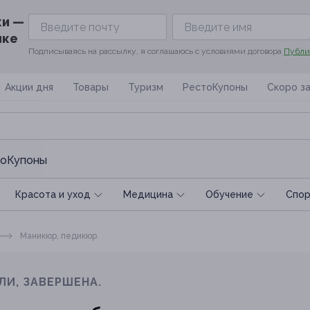
ки —
ике
Подписываясь на рассылку, я соглашаюсь с условиями договора
Публи
Акции дня
Товары
Туризм
РестоКупоны
Скоро з
оКупоны
Красота и уход
Медицина
Обучение
Спoр
Маникюр, педикюр
ЛИ, ЗАВЕРШЕНА.