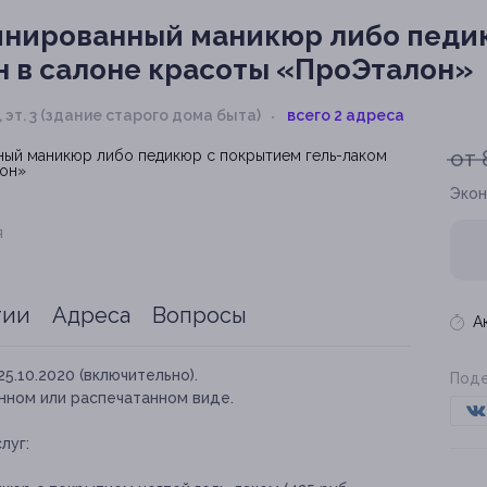
нированный маникюр либо педи
он в салоне красоты «ПроЭталон»
, эт. 3 (здание старого дома быта)
всего 2 адреса
от 
Экон
я
тии
Адреса
Вопросы
А
25.10.2020 (включительно).
Поде
нном или распечатанном виде.
луг: