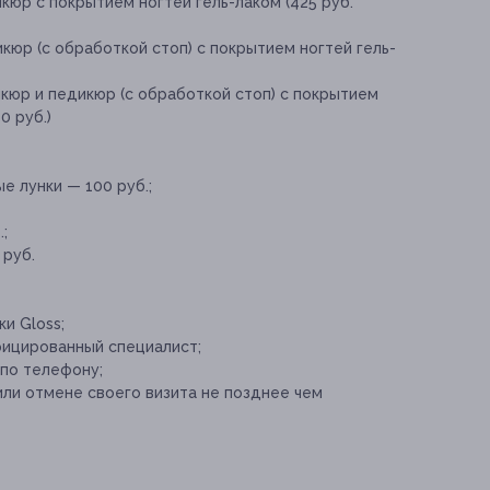
юр с покрытием ногтей гель-лаком (425 руб.
юр (с обработкой стоп) с покрытием ногтей гель-
кюр и педикюр (с обработкой стоп) с покрытием
0 руб.)
 лунки — 100 руб.;
;
 руб.
и Gloss;
ицированный специалист;
по телефону;
или отмене своего визита не позднее чем