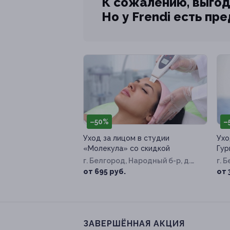
К сожалению, выгод
Но у Frendi есть пр
–50%
–
Уход за лицом в студии
Ухо
«Молекула» со скидкой
Гур
г. Белгород, Народный б-р, д.
г. 
87
Инт
от 695 руб.
от 
ЗАВЕРШЁННАЯ АКЦИЯ