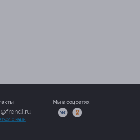
такты
Мы в соцсетях
o@frendi.ru
аться с нами