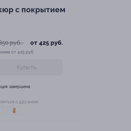
кюр с покрытием
850 руб.
от 425 руб.
омия от 425 руб.
Купить
кция завершена
литься с друзьями