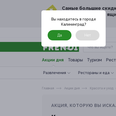
Cамые большие скид
в твоём почтовом ящ
Вы находитесь в городе
Калининград
?
Москва
Да
Нет
Акции дня
Товары
Туризм
Рест
Развлечения
Рестораны и еда
Главная
Акции дня
Красота и уход
АКЦИЯ, КОТОРУЮ ВЫ ИСКА