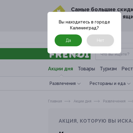
Cамые большие скид
в твоём почтовом ящ
Вы находитесь в городе
Калининград
?
Москва
Да
Нет
Акции дня
Товары
Туризм
Рест
Развлечения
Рестораны и еда
Главная
Акции дня
Развлечения
АКЦИЯ, КОТОРУЮ ВЫ ИСКА