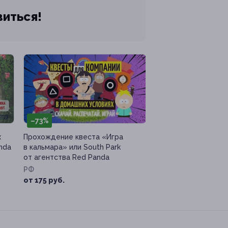
виться!
–73%
х
Прохождение квеста «Игра
nda
в кальмара» или South Park
от агентства Red Panda
РФ
от 175 руб.