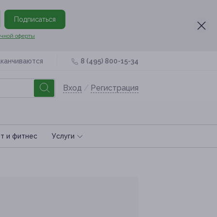
Подписаться
чной оферты
аканчиваются
8 (495) 800-15-34
Вход
/
Регистрация
т и фитнес
Услуги