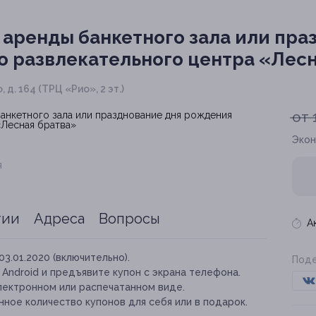
 аренды банкетного зала или пра
о развлекательного центра «Лес
д. 164 (ТРЦ «Рио», 2 эт.)
от 
Экон
я
тии
Адреса
Вопросы
А
03.01.2020 (включительно).
Поде
и Android и предъявите купон с экрана телефона.
лектронном или распечатанном виде.
ное количество купонов для себя или в подарок.