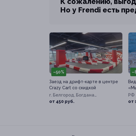
К сожалению, выгод
Но у Frendi есть пр
–50%
–
Заезд на дрифт-карте в центре
Вид
Crazy Cart со скидкой
«Мы
г. Белгород, Богдана
РФ
Хмельницкого пр-т, д. 137т
от 450 руб.
от 