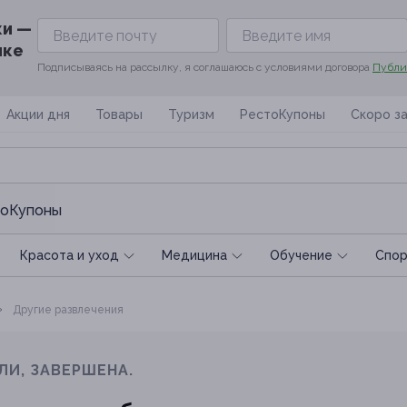
ки —
ике
Подписываясь на рассылку, я соглашаюсь с условиями договора
Публи
Акции дня
Товары
Туризм
РестоКупоны
Скоро з
оКупоны
Красота и уход
Медицина
Обучение
Спoр
Другие развлечения
ЛИ, ЗАВЕРШЕНА.