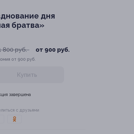
зднование дня
ная братва»
1 800 руб.
от 900 руб.
омия от 900 руб.
Купить
кция завершена
литься с друзьями