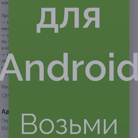
для
компании до 10 человек.
Прочие условия:
— обязательно перед покупкой купона уточните наличие
мест на желаемые даты;
— обязательно предварительное бронирование
по указанному телефону (с указанием номера купона
Androi
и кода бронирования) +7 (962) 307-00-42;
— если участник акции не предупреждает об отмене
своего бронирования за сутки до визита, сотрудники
парка вправе отказать ему в предоставлении услуг
со скидкой.
Посмотреть
прайс
.
Свернуть
Возьми
Адресa
Перейти на сайт партнера
Юридическая информация о партнёре