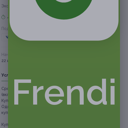
Экономия
750 руб.
Акция завершена
Поделиться с друзьями
Начало действия
Окончание действия
22 июля 2019 г.
22 октября 2019 г.
Frendi
Условия
Описание
Гарантии
Адреса
Вопросы
Срок действия купонов:
с 22.07.2019 до 22.10.2019
(включительно).
Купон действует с 10:00 до 22:00 ежедневно.
Один человек может купить неограниченное количество
купонов для себя или в подарок.
Купон действует на аренду беседки с мангалом для