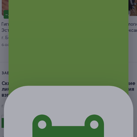
–40%
–57%
Гигиена полости рта от «Денталь
Консультации и психолог
Эстетик» со скидкой
игра от психолога Алекс
Ланиной
г. Белгород, Славы пр-т, д. 18
РФ
3 600 руб.
6 000 руб.
от 860 руб.
ЗАВЕРШЁННАЯ АКЦИЯ
Скидка до 56%.
Окрашивание бровей, наращивание
либо ламинирование ресниц в студии оформления
взгляда «Маршмеллоу»
г. Белгород, ул. Конева, д. 2а, эт. 2 (ТЦ «Андреевский»)
- 50%