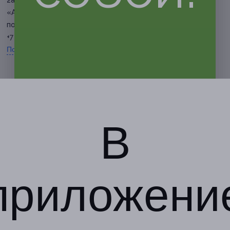
2а, эт. 2 (ТЦ
«Андреевский»)
по предварительной записи
+7 (905) 673-34-80
Показать номер телефона
В
приложени