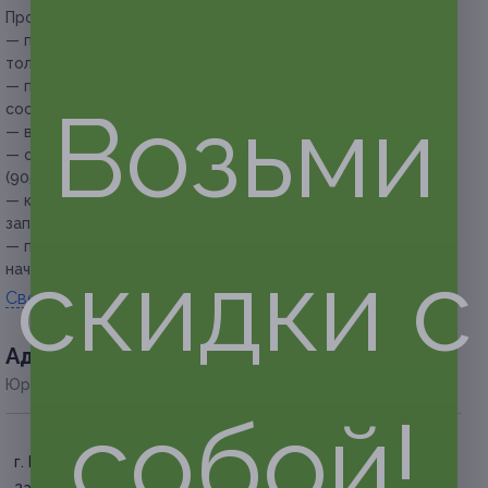
Прочие условия:
— при наращивании можно выбрать длину (от 5 до 13 мм),
толщину (от 0,07 до 0,10 мм) и изгиб ресниц (C, D);
— продолжительность процедуры наращивания ресниц
Возьми
составляет от 1,5 до 2,5 часов;
— в работе используется материал фирмы Enigma;
— обязательна предварительная запись по телефону +7
(905) 673-34-80;
— клиент обязан сообщить об отмене или переносе
записи не менее чем за 12 часов;
— при посещении необходимо предъявить купон перед
скидки с
началом процедуры.
Свернуть
Адресa
Юридическая информация о партнёре
собой!
г. Белгород, ул. Конева, д.