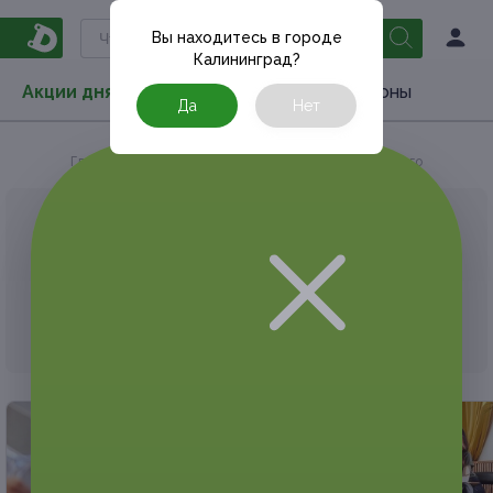
Вы находитесь в городе
Калининград
?
Акции дня
Товары
Туризм
РестоКупоны
Да
Нет
Главная
Акции дня
Медицина
Другое
АКЦИЯ, КОТОРУЮ ВЫ ИСКАЛИ, ЗАВЕРШЕНА.
К сожалению, выгодные акции быстро
заканчиваются.
Но у Frendi есть предложения, которые
могут вам понравиться!