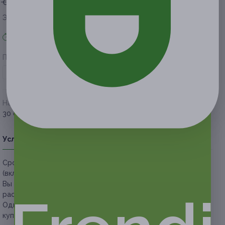
от 400 руб.
от 200 руб.
Экономия от 200 руб.
Акция завершена
Поделиться с друзьями
Начало действия
Окончание действия
30 сентября 2020 г.
19 декабря 2020 г.
Условия
Описание
Гарантии
Адреса
Вопросы
Срок действия купонов:
с 30.09.2020 до 19.12.2020
(включительно).
Вы можете предъявить купон в электронном или
распечатанном виде.
Один человек может купить неограниченное количество
купонов для себя или в подарок.