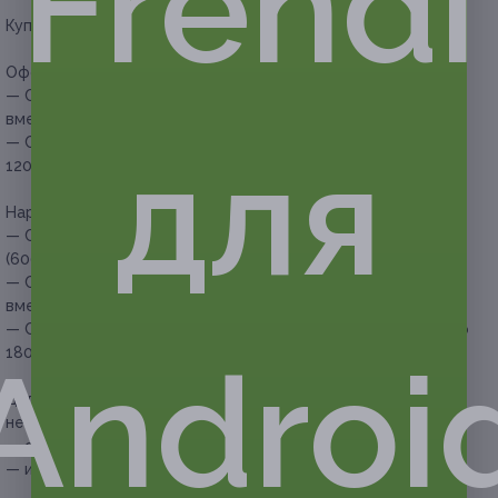
Frendi
Купон действует на следующие виды услуг:
Оформление бровей либо ламинирование ресниц:
— Скидка 50% на окрашивание бровей краской (200 руб.
вместо 400 руб.)
для
— Скидка 50% на ламинирование ресниц (600 руб. вместо
1200 руб.)
Наращивание ресниц:
— Скидка 50% на классическое наращивание ресниц
(600 руб. вместо 1200 руб.)
— Скидка 50% на 1,5D-наращивание ресниц (700 руб.
вместо 1400 руб.)
— Скидка 56% на 3D-наращивание ресниц (792 руб. вместо
1800 руб.)
Androi
Дополнительные услуги, которые можно приобрести при
необходимости:
— снятие наращенных ресниц — 200 руб.;
— изгиб ресниц М, L, цветные ресницы — 200 руб.