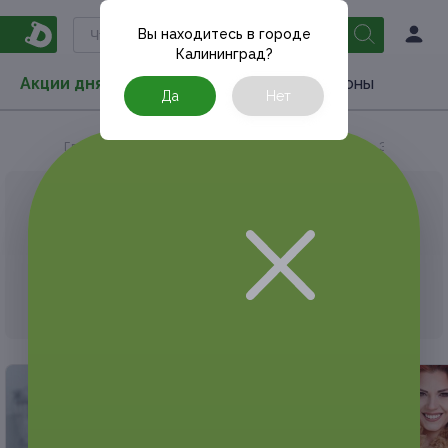
Вы находитесь в городе
Калининград
?
Акции дня
Товары
Туризм
РестоКупоны
Да
Нет
Главная
Акции дня
Красота и уход
Эпиляция
АКЦИЯ, КОТОРУЮ ВЫ ИСКАЛИ, ЗАВЕРШЕНА.
К сожалению, выгодные акции быстро
заканчиваются.
Но у Frendi есть предложения, которые
могут вам понравиться!