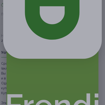
Акция завершена
Поделиться с друзьями
Начало действия
Окончание действия
29 января 2019 г.
30 апреля 2019 г.
Условия
Описание
Гарантии
Адреса
Вопросы
Срок действия купонов:
с 29.01.2019 до 30.04.2019
(включительно).
Вы можете предъявить купон как в распечатанном, так
и в электронном виде.
Один человек может купить неограниченное количество
купонов для себя или в подарок.
Купон действует на следующие виды услуг:
Эпиляция одной зоны: