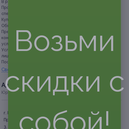
В работе используется паста «Альпика».
Процедуры выполняет опытный дипломированный
специалист.
Купон действует только для женщин.
Обязательна предварительная запись по телефону.
Возьми
Предупреждаем о необходимости получения
консультации у врача-специалиста по оказываемым
услугам и противопоказаниям.
Услуга предоставляется только совершеннолетним
лицам.
Посмотреть
прайс
.
скидки с
Свернуть
Адресa
Юридическая информация о партнёре
собой!
г. Белгород, ул.
Преображенская, д. 69, эт.
3, каб. 9