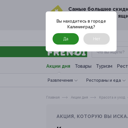
Cамые большие скид
в твоём почтовом ящ
Вы находитесь в городе
Калининград
?
Москва
Да
Нет
Акции дня
Товары
Туризм
Рест
Развлечения
Рестораны и еда
Главная
Акции дня
Красота и уход
АКЦИЯ, КОТОРУЮ ВЫ ИСКА