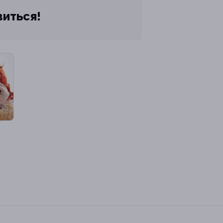
виться!