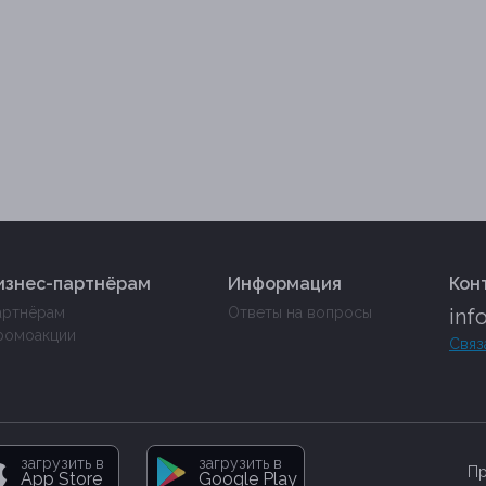
изнес-партнёрам
Информация
Кон
артнёрам
Ответы на вопросы
inf
ромоакции
Связ
загрузить в
загрузить в
Пр
App Store
Google Play