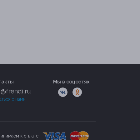
такты
Мы в соцсетях
o@frendi.ru
аться с нами
инимаем к оплате: