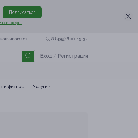
Подписаться
чной оферты
аканчиваются
8 (495) 800-15-34
Вход
/
Регистрация
т и фитнес
Услуги