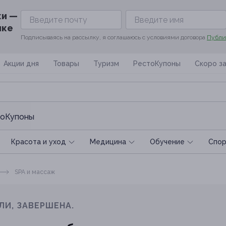
ки —
ике
Подписываясь на рассылку, я соглашаюсь с условиями договора
Публи
Акции дня
Товары
Туризм
РестоКупоны
Скоро з
оКупоны
Красота и уход
Медицина
Обучение
Спoр
SPA и массаж
ЛИ, ЗАВЕРШЕНА.