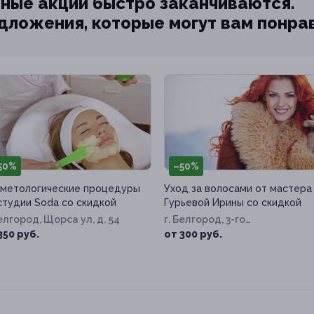
ные акции быстро заканчиваются.
едложения, которые могут вам понра
50%
–50%
метологические процедуры
Уход за волосами от мастера
студии Soda со скидкой
Гурьевой Ирины со скидкой
Белгород, Щорса ул, д. 54
г. Белгород, 3-го
Интернационала ул, д. 94
350 руб.
от 300 руб.