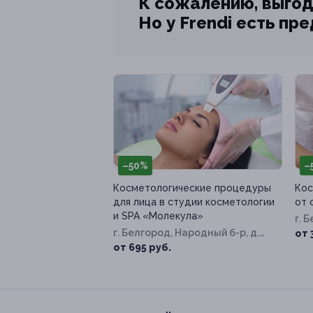
К сожалению, выгод
Но у Frendi есть пр
–50%
–
Косметологические процедуры
Кос
для лица в студии косметологии
от 
и SPA «Молекула»
г. 
г. Белгород, Народный б-р, д.
от 
87
от 695 руб.