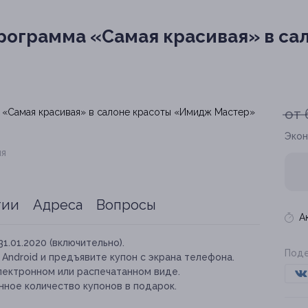
рограмма «Самая красивая» в са
от 
Экон
ия
тии
Адреса
Вопросы
А
31.01.2020 (включительно).
Поде
и Android и предъявите купон с экрана телефона.
лектронном или распечатанном виде.
нное количество купонов в подарок.