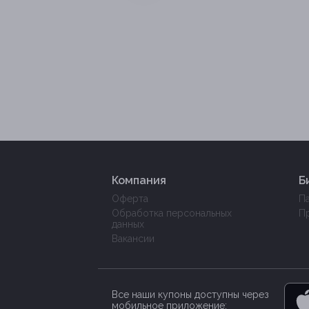
Компания
Б
Оферта
П
Обработка персональных
П
данных
Вакансии
Все наши купоны доступны через
мобильное приложение: