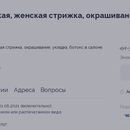
я, женская стрижка, окрашивани
от 
Экон
я
тии
Адреса
Вопросы
А
21.06.2021 (включительно).
Поде
нном или распечатанном виде.
луг: