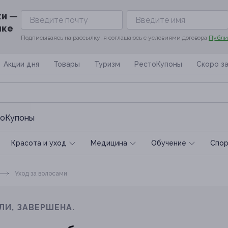
ки —
ике
Подписываясь на рассылку, я соглашаюсь с условиями договора
Публи
Акции дня
Товары
Туризм
РестоКупоны
Скоро з
оКупоны
Красота и уход
Медицина
Обучение
Спoр
Уход за волосами
ЛИ, ЗАВЕРШЕНА.