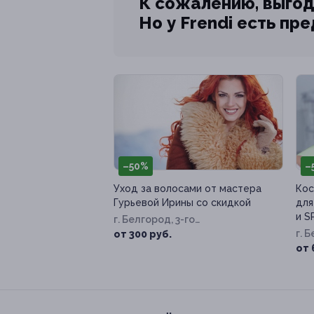
К сожалению, выгод
Но у Frendi есть пр
–50%
–
Уход за волосами от мастера
Кос
Гурьевой Ирины со скидкой
для
и S
г. Белгород, 3-го
Интернационала ул, д. 94
г. 
от 300 руб.
87
от 