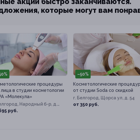
ные акции быстро заканчиваются.
едложения, которые могут вам понра
50%
–50%
метологические процедуры
Косметологические процеду
 лица в студии косметологии
от студии Soda со скидкой
PA «Молекула»
г. Белгород, Щорса ул, д. 54
Белгород, Народный б-р, д.
от 350 руб.
695 руб.