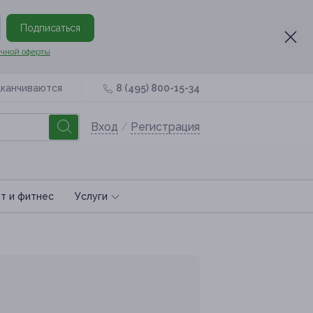
Подписаться
чной оферты
аканчиваются
8 (495) 800-15-34
Вход
/
Регистрация
т и фитнес
Услуги