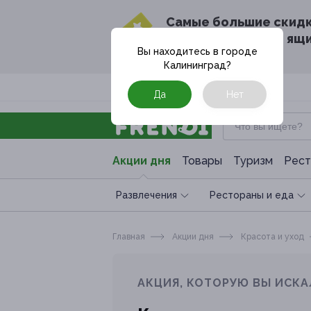
Cамые большие скид
в твоём почтовом ящ
Вы находитесь в городе
Калининград
?
Москва
Да
Нет
Акции дня
Товары
Туризм
Рест
Развлечения
Рестораны и еда
Главная
Акции дня
Красота и уход
АКЦИЯ, КОТОРУЮ ВЫ ИСКА