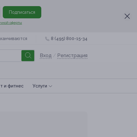
Подписаться
чной оферты
аканчиваются
8 (495) 800-15-34
Вход
/
Регистрация
т и фитнес
Услуги