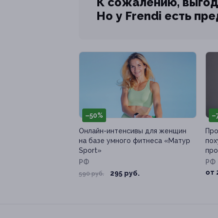
К сожалению, выгод
Но у Frendi есть пр
–50%
–
Онлайн-интенсивы для женщин
Про
на базе умного фитнеса «Матур
пох
Sport»
про
РФ
РФ
от 
295 руб.
590 руб.