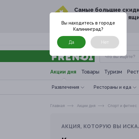
Cамые большие скид
в твоём почтовом ящ
Вы находитесь в городе
Калининград
?
Москва
Да
Нет
Акции дня
Товары
Туризм
Рест
Развлечения
Рестораны и еда
Главная
Акции дня
Спoрт и фитнес
АКЦИЯ, КОТОРУЮ ВЫ ИСКА