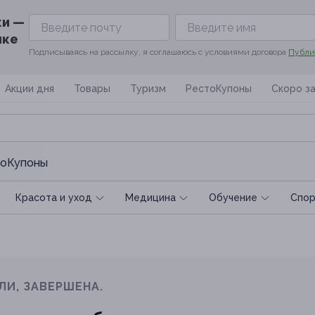
ки —
ике
Подписываясь на рассылку, я соглашаюсь с условиями договора
Публи
Акции дня
Товары
Туризм
РестоКупоны
Скоро з
оКупоны
Красота и уход
Медицина
Обучение
Спoр
ЛИ, ЗАВЕРШЕНА.