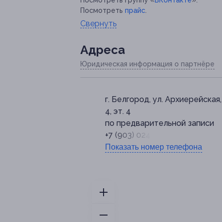
Посмотреть группу «
ВКонтакте
».
Посмотреть
прайс
.
Свернуть
Адресa
Юридическая информация о партнёре
г. Белгород, ул. Архиерейская,
4, эт. 4
по предварительной записи
+7 (903) 024-66-25
Показать номер телефона