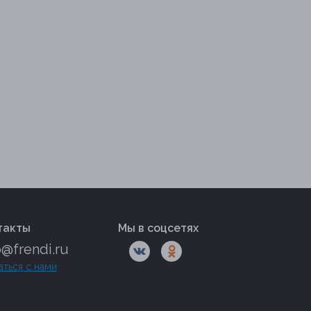
такты
Мы в соцсетях
o@frendi.ru
аться с нами