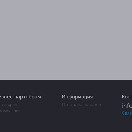
изнес-партнёрам
Информация
Кон
артнёрам
Ответы на вопросы
inf
ромоакции
Связ