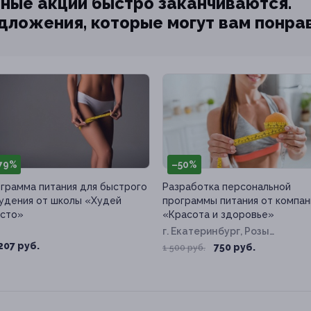
ные акции быстро заканчиваются.
едложения, которые могут вам понра
79%
–50%
грамма питания для быстрого
Разработка персональной
удения от школы «Худей
программы питания от компан
сто»
«Красота и здоровье»
г. Екатеринбург, Розы
Люксембург ул, д. 67б
207 руб.
750 руб.
1 500 руб.