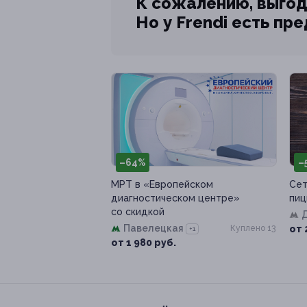
К сожалению, выгод
Но у Frendi есть пр
–64%
–
МРТ в «Европейском
Сет
диагностическом центре»
пиц
со скидкой
Павелецкая
Куплено 13
от 
+1
от 1 980 руб.