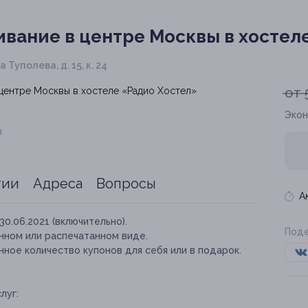
вание в центре Москвы в хостел
 Туполева, д. 15, к. 24
от 
Экон
я
тии
Адреса
Вопросы
А
30.06.2021 (включительно).
Поде
нном или распечатанном виде.
ное количество купонов для себя или в подарок.
луг: