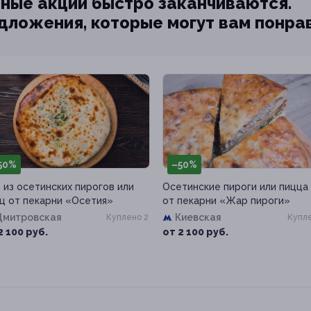
ные акции быстро заканчиваются.
едложения, которые могут вам понра
50%
–50%
 из осетинских пирогов или
Осетинские пироги или пицца
ц от пекарни «Осетия»
от пекарни «Жар пироги»
Дмитровская
Киевская
Куплено 2
Купле
2 100 руб.
от 2 100 руб.