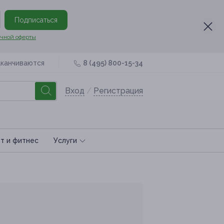
Подписаться
чной оферты
аканчиваются
8 (495) 800-15-34
Вход
/
Регистрация
т и фитнес
Услуги