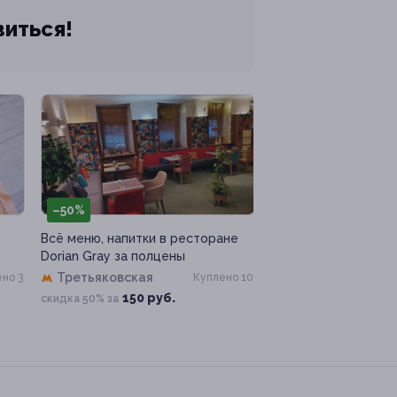
виться!
–50%
Всё меню, напитки в ресторане
Dorian Gray за полцены
Третьяковская
но 3
Куплено 10
150 руб.
скидка 50% за