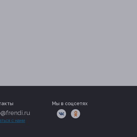
такты
Мы в соцсетях
o@frendi.ru
аться с нами