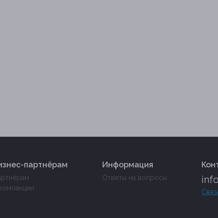
изнес-партнёрам
Информация
Кон
артнёрам
Ответы на вопросы
inf
ромоакции
Связ