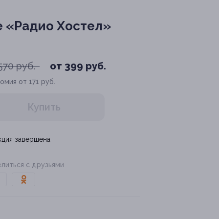
е «Радио Хостел»
570 руб.
от 399 руб.
омия от 171 руб.
Купить
кция завершена
литься с друзьями