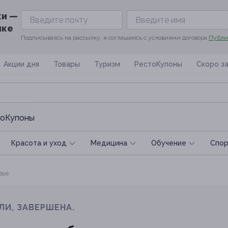
ки —
ике
Подписываясь на рассылку, я соглашаюсь с условиями договора
Публи
Акции дня
Товары
Туризм
РестоКупоны
Скоро з
оКупоны
Красота и уход
Медицина
Обучение
Спoр
вье
ЛИ, ЗАВЕРШЕНА.