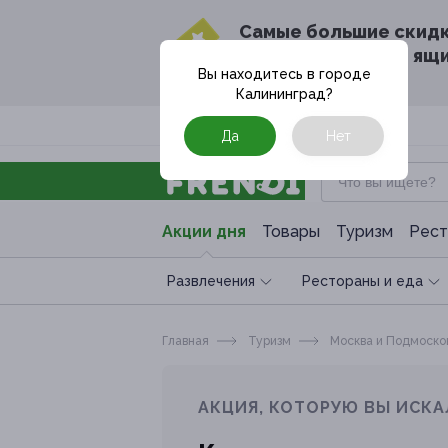
Cамые большие скид
в твоём почтовом ящ
Вы находитесь в городе
Калининград
?
Москва
Да
Нет
Акции дня
Товары
Туризм
Рест
Развлечения
Рестораны и еда
Главная
Туризм
Москва и Подмоско
АКЦИЯ, КОТОРУЮ ВЫ ИСКА