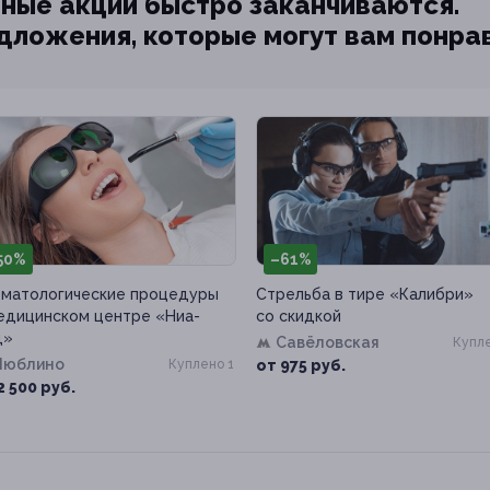
ные акции быстро заканчиваются.
едложения, которые могут вам понра
50%
–61%
матологические процедуры
Стрельба в тире «Калибри»
едицинском центре «Ниа-
со скидкой
д»
Савёловская
Купле
Люблино
Куплено 1
от 975 руб.
2 500 руб.