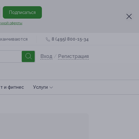
Подписаться
чной оферты
аканчиваются
8 (495) 800-15-34
Вход
/
Регистрация
т и фитнес
Услуги