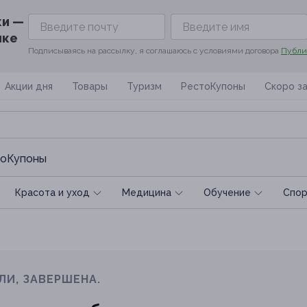
ки —
ике
Подписываясь на рассылку, я соглашаюсь с условиями договора
Публи
Акции дня
Товары
Туризм
РестоКупоны
Скоро з
оКупоны
Красота и уход
Медицина
Обучение
Спoр
ЛИ, ЗАВЕРШЕНА.