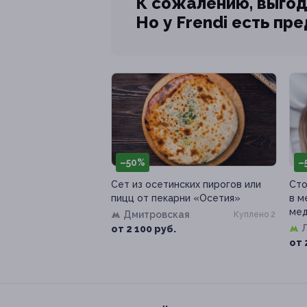
К сожалению, выгод
Но у Frendi есть пр
–50%
–
Сет из осетинских пирогов или
Сто
пицц от пекарни «Осетия»
в м
ме
Дмитровская
Куплено 2
от 2 100 руб.
от 