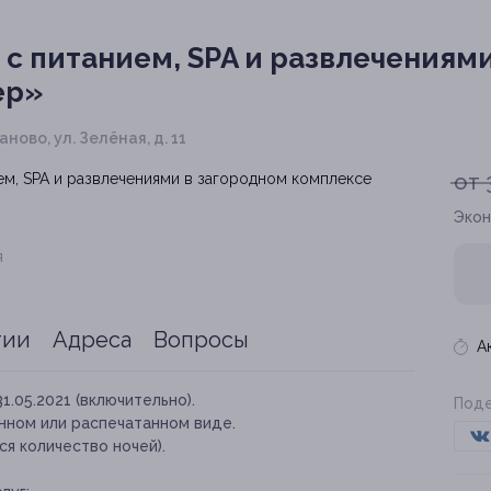
с питанием, SPA и развлечениям
ер»
ново, ул. Зелёная, д. 11
от 
Экон
я
тии
Адреса
Вопросы
А
31.05.2021 (включительно).
Поде
нном или распечатанном виде.
я количество ночей).