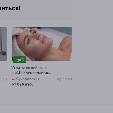
виться!
–30%
Уход за кожей лица
в «МЦ Косметология»
Сухаревская
но 3
Куплено 1
от 840 руб.