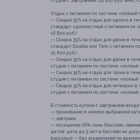
студия с завтраками (14 820 руб. вместо
Отдых с питанием по системе «полный па
— Скидка 35% на отдых для одного в теч
стандарт одноместный с питанием по с
16 800 руб.)
— Скидка 35% на отдых для двоих в тече
стандарт Double или Twin с питанием п
25 800 руб.)
— Скидка 35% на отдых для двоих в тече
студия с питанием по системе «полный п
— Скидка 35% на отдых для троих в тече
студия с питанием по системе «полный п
— Скидка 35% на отдых для четверых в 
студия с питанием по системе «полный п
В стоимость купона с завтраками входи
— проживание в номере выбранной кате
— завтраки;
— посещение SPA-зоны (бассейн, хаммам
детей: дети до 5 лет в бассейн не доп
взрослых) — без ограничения по времен