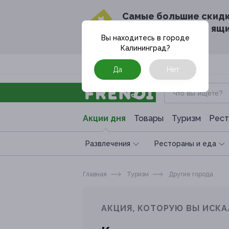
Cамые большие скид
в твоём почтовом ящ
Вы находитесь в городе
Калининград
?
Москва
Да
Нет
Акции дня
Товары
Туризм
Рест
Развлечения
Рестораны и еда
Главная
Туризм
Другие города
АКЦИЯ, КОТОРУЮ ВЫ ИСКА