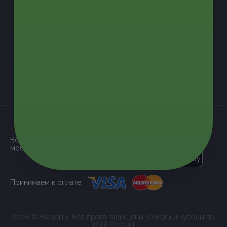
Контакты
Мы в соцсетях
загрузить в
App Store
Все наши купоны доступны через
мобильное приложение:
загрузить в
Google Play
Принимаем к оплате:
2026 © Frendi.ru. Все права защищены. Скидки и купоны по
всей России!