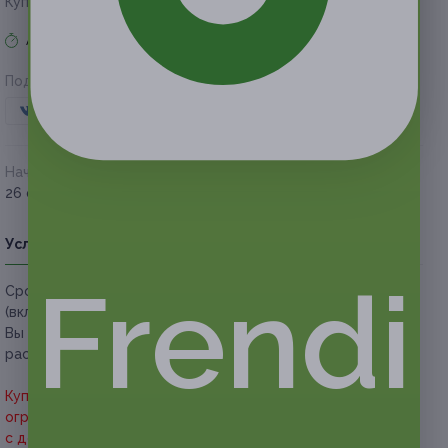
Купон на скидку 50%
Акция завершена
Поделиться с друзьями
Начало действия
Окончание действия
26 февраля 2021 г.
26 мая 2021 г.
Условия
Описание
Гарантии
Адреса
Вопросы
Frendi
Срок действия купонов:
с 26.02.2021 до 26.05.2021
(включительно).
Вы можете предъявить купон в электронном или
распечатанном виде.
Купон дает право скидки 50% на всё меню без
ограничения суммы чека при самовывозе и 40%
с доставкой.