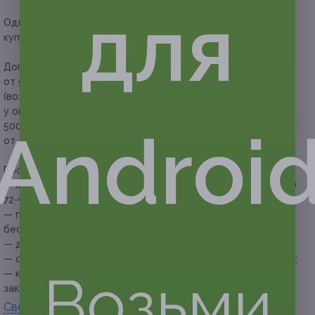
для
Один человек может купить неограниченное количество
купонов для себя или в подарок.
Дополнительно оплачивается на месте:
при заказе
от 500 руб. доставка осуществляется бесплатно
(возможность бесплатной доставки уточняйте
у оператора, зависит от адреса), при заказе менее
500 руб. стоимость доставки — от 100 руб. (зависит
Androi
от адреса).
Прочие условия:
— желательно делать заказ заранее по телефону +7 (4832)
72-98-31;
— при заказе от 500 руб. доставка осуществляется
бесплатно;
— доставка осуществляется в течение 1,5–2 часов;
— служба доставки работает с 09:00 до 23:00 ежедневно;
Возьми
— купон необходимо предъявить курьеру при получении
заказа.
Свернуть