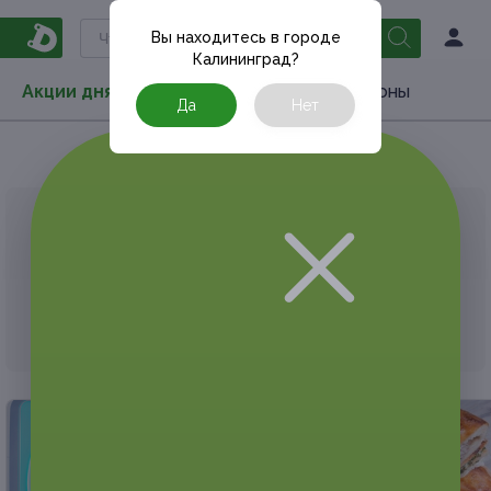
Вы находитесь в городе
Калининград
?
Акции дня
Товары
Туризм
РестоКупоны
Да
Нет
Главная
РестоКупоны
Доставка еды
АКЦИЯ, КОТОРУЮ ВЫ ИСКАЛИ, ЗАВЕРШЕНА.
К сожалению, выгодные акции быстро
заканчиваются.
Но у Frendi есть предложения, которые
могут вам понравиться!