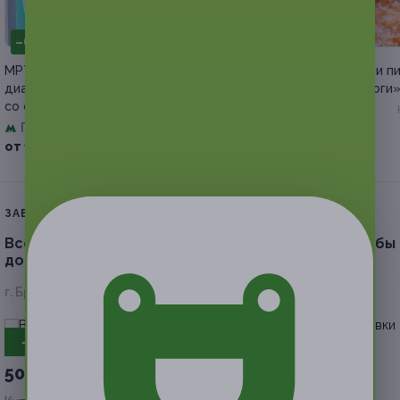
–64%
–50%
МРТ в «Европейском
Осетинские пироги или п
диагностическом центре»
от пекарни «Жар пироги
со скидкой
Киевская
Павелецкая
Куплено 13
от 2 100 руб.
+1
от 1 980 руб.
ЗАВЕРШЁННАЯ АКЦИЯ
Всё меню с самовывозом или доставкой от службы
доставки «Мама Азия»
г. Брянск, пр. Федюнинского, д. 16
- 50%
50 руб.