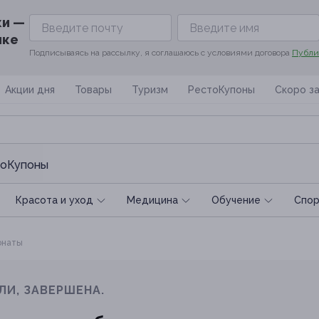
ки —
ике
Подписываясь на рассылку, я соглашаюсь с условиями договора
Публи
Акции дня
Товары
Туризм
РестоКупоны
Скоро з
оКупоны
Красота и уход
Медицина
Обучение
Спoр
онаты
ЛИ, ЗАВЕРШЕНА.