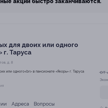
ные акции быстро заканчиваются.
ых для двоих или одного
 г. Таруса
ов, д. 8
от 
Экон
ия
.
тии
Адреса
Вопросы