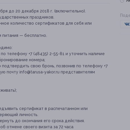
А
бря до 20 декабря 2018 г. (включительно).
Поде
ударственных праздников.
нное количество сертификатов для себя или
 питания — бесплатно.
одимо:
о телефону +7 (48435) 2-55-81 и уточнить наличие
бронирование номера;
 подтвердить свою бронь, позвонив по телефону +7
ную почту info@tarusa-yakor.ru представителям
живать);
едъявить сертификат в распечатанном или
еряющий личность.
рнуть до окончания его срока действия.
об отмене своего визита за 72 часа