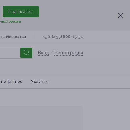
Подписаться
чной оферты
аканчиваются
8 (495) 800-15-34
Вход
/
Регистрация
т и фитнес
Услуги