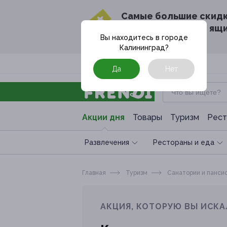
Cамые большие скид
в твоём почтовом ящ
Вы находитесь в городе
Калининград
?
Москва
Да
Нет
Акции дня
Товары
Туризм
Рест
Развлечения
Рестораны и еда
Главная
Туризм
Санатории и панси
АКЦИЯ, КОТОРУЮ ВЫ ИСКА