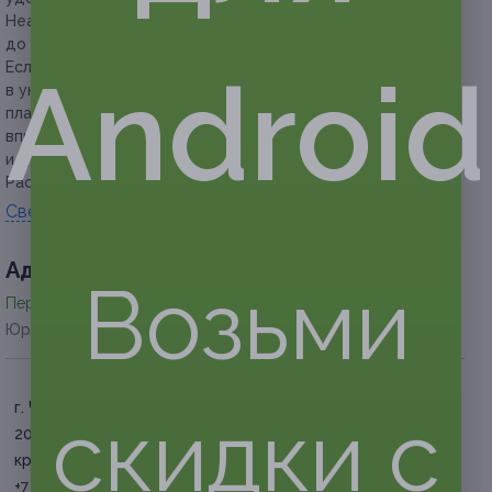
Неактивированный сертификат можно вернуть
до окончания его срока действия.
Если участник акции забронировал номер, но не явился
Android
в указанное время и не предупредил об изменении своих
планов не менее чем за 2 суток до заезда, администрация
вправе отказать в предоставлении услуг со скидкой
и данный сертификат будет считаться использованным.
Расчетный час:
заезд — 12:00, выезд — 18:00.
Свернуть
Адресa
Возьми
Перейти на сайт партнера
Юридическая информация о партнёре
г. Челябинск, пр-т Ленина, д.
скидки с
20
круглосуточно
+7 (351) 220-33-03