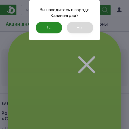
Вы находитесь в городе
Калининград
?
Акции дня
Товары
Туризм
РестоКупоны
Да
Нет
Главная
Туризм
Майские праздники
АКЦИЯ, КОТОРУЮ ВЫ ИСКАЛИ, ЗАВЕРШЕНА.
К сожалению, выгодные акции быстро
заканчиваются.
ЗАВЕРШЁННАЯ АКЦИЯ
Романтический отдых вдвоем в гостинице
«Славянка».
Скидка 45%