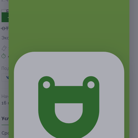
г. Челябинск, пр-т Ленина, д. 20
- 45%
от 7 100 руб.
от 3 905 руб.
Экономия от 3 195 руб.
1 купон куплен
Акция завершена
Поделиться с друзьями
Начало действия
Окончание действия
16 февраля 2018 г.
31 мая 2018 г.
Условия
Описание
Гарантии
Адреса
Вопросы
Срок действия сертификатов:
с 16 февраля до 31 мая