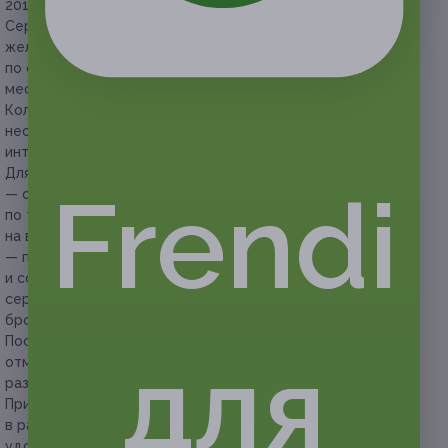
2018 г. (включительно).
Сертификаты можно суммировать из расчета общего
желаемого количества суток пребывания,
по согласованию с администрацией гостиницы о наличии
мест.
Количество мест в гостинице по акции ограничено,
необходимо обязательно уточнять наличие
интересующего вас номера перед покупкой сертификата.
Для бронирования номера необходимо:
Frendi
— обязательно перед покупкой сертификата позвонить
по телефону: +7 (351) 220-33-03 и уточнить наличие мест
на выбранную дату;
— после подтверждения наличия мест купить сертификат
и сообщить представителям гостиницы номер
сертификата и ФИО, окончательно подтвердив свою
бронь.
После бронирования номера изменить даты заезда или
для
отменить бронирование возможно только с письменного
разрешения администрации гостиницы.
При посещении обязательно предъявляйте сертификат
в распечатанном или электронном виде и документ,
удостоверяющий личность, на каждого проживающего.