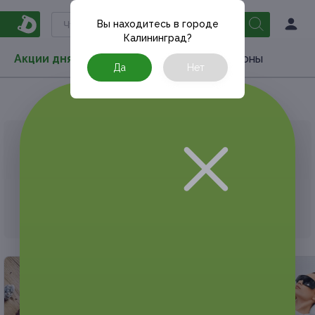
Вы находитесь в городе
Калининград
?
Акции дня
Товары
Туризм
РестоКупоны
Да
Нет
Главная
Акции дня
Подарки
Для любимой
АКЦИЯ, КОТОРУЮ ВЫ ИСКАЛИ, ЗАВЕРШЕНА.
К сожалению, выгодные акции быстро
заканчиваются.
Но у Frendi есть предложения, которые
могут вам понравиться!