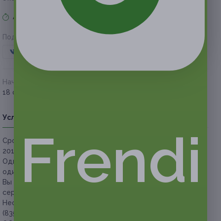
Акция завершена
Поделиться с друзьями
Начало действия
Окончание действия
18 февраля 2018 г.
15 мая 2018 г.
Условия
Описание
Гарантии
Адреса
Вопросы
Frendi
Срок действия сертификатов:
с 18 февраля до 15 мая
2018 г. (включительно).
Один человек
старше 18 лет
может использовать только
один сертификат за все время проведения акции.
Вы можете купить неограниченное количество
сертификатов в подарок.
Необходима предварительная запись по телефону: +7
(835) 267-68-88 с указанием номера сертификата.