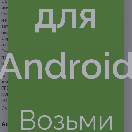
для
Обязательно предъявляйте сертификат в распечатанном
или электронном виде.
Если участник акции не явился в указанное время
и не сообщил об отмене визита за 12 часов до времени
записи, то администрация стоматологии вправе
перенести прием.
Сертификат на лечение кариеса не распространяется
на эстетическую реставрацию зубов.
Androi
Скидка не суммируется с другими действующими
предложениями стоматологии.
В случае, если на консультации врач диагностирует
осложнения кариеса (пульпит, периодонтит,
необходимость реставрации зубов), будет предложено
доплатить за лечение по прайсу клиники.
ПРЕДУПРЕЖДАЕМ О НЕОБХОДИМОСТИ ПОЛУЧЕНИЯ
КОНСУЛЬТАЦИИ У ВРАЧА-СПЕЦИАЛИСТА
ПО ОКАЗЫВАЕМЫМ УСЛУГАМ И ПРОТИВОПОКАЗАНИЯМ.
Возьми
Свернуть
Адресa