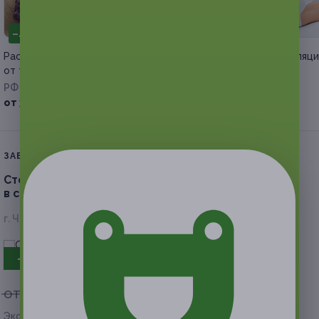
–40%
–30%
Расклад на Таро или рунах
Сеансы лазерной эпиляц
от таролога-рунолога Гузелии
в студии «Эко Линия»
РФ
г. Чебоксары
от 360 руб.
от 840 руб.
ЗАВЕРШЁННАЯ АКЦИЯ
Стоматологические процедуры на выбор
в стоматологии «Евродент».
Скидка 50%
г. Чебоксары, ул. Чернышевского, д. 20
- 50%
от 2 240 руб.
от 1 120 руб.
Экономия от 1 120 руб.