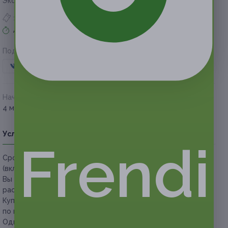
Экономия
600 руб.
1 купон куплен
Акция завершена
Поделиться с друзьями
Начало действия
Окончание действия
4 марта 2021 г.
2 июня 2021 г.
Условия
Описание
Гарантии
Адреса
Вопросы
Frendi
Срок действия купонов:
с 04.03.2021 до 02.06.2021
(включительно).
Вы можете предъявить купон в электронном или
распечатанном виде.
Купон действует в любой день в любое время (строго
по предварительной записи).
Один человек может купить неограниченное количество