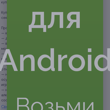
для
купонов для себя или в подарок.
Купон действует на участие в квесте «Кошмары
секретного объекта».
Прочие условия:
— количество участников — от 2 до 4 человек;
— длительность квеста составляет 1 час;
— в дни государственных праздников бронирование
Androi
может быть ограничено;
— приходить на игру необходимо к назначенному
времени, но не ранее чем за 5–10 минут до ее начала;
— если команда опоздала на 20 минут и более, то игра
отменяется и переносится на другое время;
— необходимо бронирование. Отмена бронирования
осуществляется не позднее чем за 1 сутки до начала
игры;
— на игру не допускаются игроки в состоянии
Возьми
алкогольного или иного вида опьянения, а также в буйном
состоянии.
Свернуть