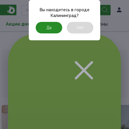
Вы находитесь в городе
Калининград
?
Акции дня
Товары
Туризм
РестоКупоны
Да
Нет
Главная
Акции дня
Развлечения
Квеcты
АКЦИЯ, КОТОРУЮ ВЫ ИСКАЛИ, ЗАВЕРШЕНА.
К сожалению, выгодные акции быстро
заканчиваются.
Но у Frendi есть предложения, которые
могут вам понравиться!