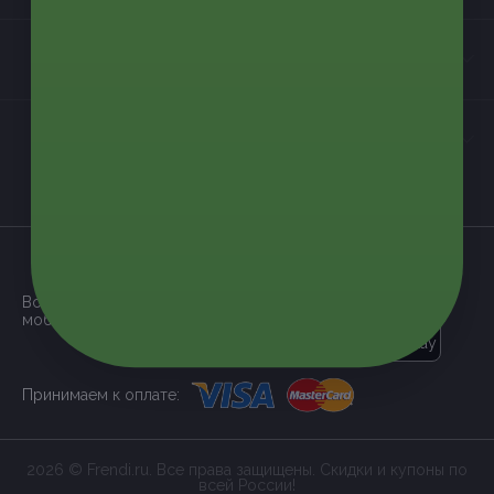
Контакты
Мы в соцсетях
загрузить в
App Store
Все наши купоны доступны через
мобильное приложение:
загрузить в
Google Play
Принимаем к оплате:
2026 © Frendi.ru. Все права защищены. Скидки и купоны по
всей России!