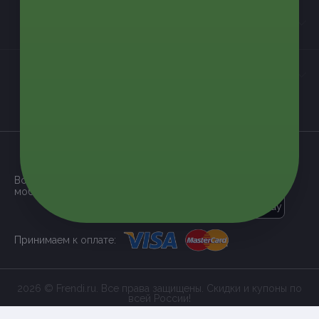
Контакты
Мы в соцсетях
загрузить в
App Store
Все наши купоны доступны через
мобильное приложение:
загрузить в
Google Play
Принимаем к оплате:
2026 © Frendi.ru. Все права защищены. Скидки и купоны по
всей России!