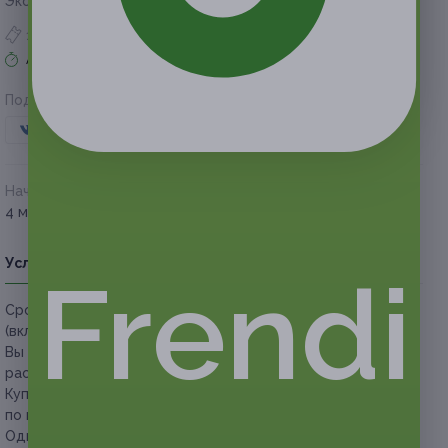
Экономия
750 руб.
1 купон куплен
Акция завершена
Поделиться с друзьями
Начало действия
Окончание действия
4 марта 2021 г.
2 июня 2021 г.
Условия
Описание
Гарантии
Адреса
Вопросы
Frendi
Срок действия купонов:
с 04.03.2021 до 02.06.2021
(включительно).
Вы можете предъявить купон в электронном или
распечатанном виде.
Купон действует в любой день в любое время (строго
по предварительной записи).
Один человек может купить неограниченное количество