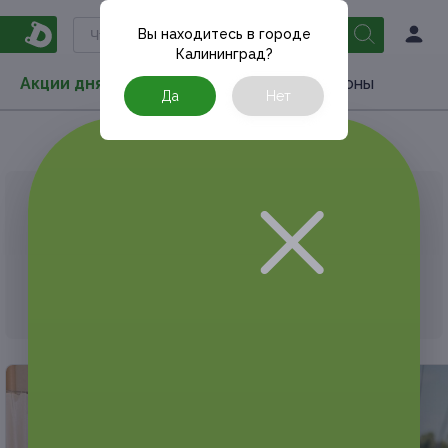
Вы находитесь в городе
Калининград
?
Акции дня
Товары
Туризм
РестоКупоны
Да
Нет
Главная
Акции дня
Развлечения
Квеcты
АКЦИЯ, КОТОРУЮ ВЫ ИСКАЛИ, ЗАВЕРШЕНА.
К сожалению, выгодные акции быстро
заканчиваются.
Но у Frendi есть предложения, которые
могут вам понравиться!