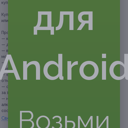
для
купонов для себя или в подарок.
Купон действует на участие в квесте «Побег из Нарнии»
или «Один дома 74» на выбор.
Прочие условия:
— квест рассчитан на команду из 5 человек;
— длительность квеста составляет 1 час;
Androi
— в дни государственных праздников бронирование
может быть ограничено;
— приходить на игру необходимо к назначенному
времени, но не ранее чем за 5–10 минут до ее начала;
— если команда опоздала на 20 минут и более, то игра
отменяется и переносится на другое время;
— отмена бронирования осуществляется не позднее чем
за 1 сутки до начала игры;
— на игру не допускаются игроки в состоянии
алкогольного или иного вида опьянения, а также в буйном
Возьми
состоянии.
Свернуть