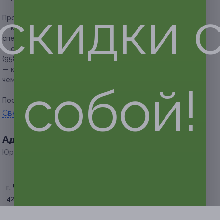
скидки 
Прочие условия:
— купон не распространяется на другие
спецпредложения автокомплекса;
— обязательна предварительная запись по телефону +7
(958) 267-99-07;
— клиент обязан сообщить об отмене записи не менее
чем за 12 часов.
собой!
Посмотреть группу «
ВКонтакте
».
Свернуть
Адресa
Юридическая информация о партнёре
г. Челябинск, ул. Гагарина, д.
42а
по предварительной записи