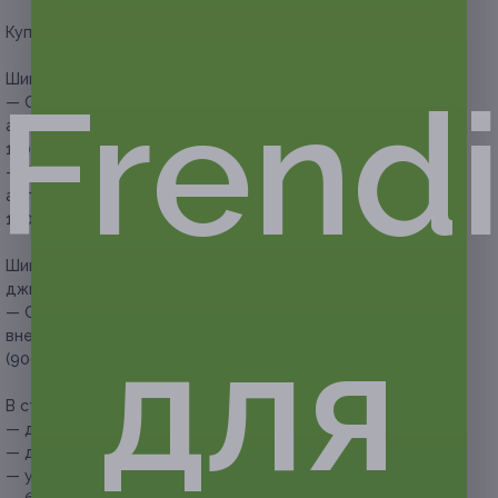
Купон действует на следующие виды услуг:
Шиномонтаж 4 колес легкового автомобиля:
Frend
— Скидка 50% на шиномонтаж 4 колес легкового
автомобиля радиусом от R13 до R16 (550 руб. вместо
1100 руб.)
— Скидка 50% на шиномонтаж 4 колес легкового
автомобиля радиусом от R17 до R19 (900 руб. вместо
1800 руб.)
Шиномонтаж 4 колес кроссовера, внедорожника или
джипа:
— Скидка 50% на шиномонтаж 4 колес кроссовера,
для
внедорожника или джипа радиусом от R13 до R20
(900 руб. вместо 1800 руб.)
В стоимость купона входит:
— демонтаж и монтаж колес;
— демонтаж и монтаж шин;
— установка давления;