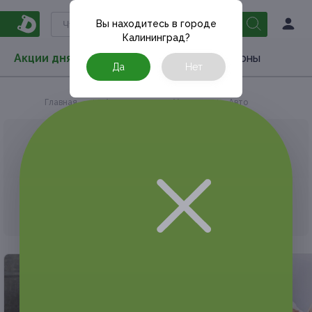
Вы находитесь в городе
Калининград
?
Акции дня
Товары
Туризм
РестоКупоны
Да
Нет
Главная
Акции дня
Услуги
Авто
АКЦИЯ, КОТОРУЮ ВЫ ИСКАЛИ, ЗАВЕРШЕНА.
К сожалению, выгодные акции быстро
заканчиваются.
Но у Frendi есть предложения, которые
могут вам понравиться!