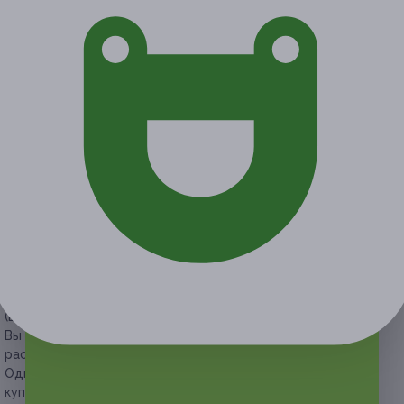
Экономия от 550 руб.
1 купон куплен
Акция завершена
Поделиться с друзьями
Начало действия
Окончание действия
25 марта 2021 г.
24 июня 2021 г.
Условия
Описание
Гарантии
Адреса
Вопросы
Срок действия купонов:
с 25.03.2021 до 24.06.2021
(включительно).
Вы можете предъявить купон в электронном или
распечатанном виде.
Один человек может купить неограниченное количество
купонов для себя или в подарок.