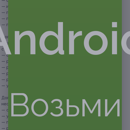
— балансировка;
— использование грузов необходимого веса;
— проверка вентилей на пригодность;
Androi
— проверка диска на геометрию;
— протяжка колесных гаек и болтов.
Дополнительно оплачивается на месте:
— шиномонтаж колес класса RunFlat, класса С, шин
с профилем ниже 50% — 80 руб./колесо;
— самоклеящиеся грузы для литых дисков — 20 руб.;
— ремонт шины заплаткой — от 100 руб.;
— ремонт шины «жгутом» — от 100 руб.;
— ремонт шины «грибком» — от 250 руб.;
— ремонт бокового пореза — от 400 руб.;
— устранение грыжи — от 400 руб.
Возьми
Дополнительные услуги, которые можно приобрести при
необходимости:
— обработка герметиком — 50 руб./колесо;
— установка вентиля и замена ниппеля — 50 руб.;
— подкачка одного колеса — 10 руб.;
— работа с датчиками давления — 50 руб.