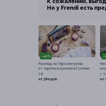
К сожалению, выгод
Но у Frendi есть пр
–40%
–
Расклад на Таро или рунах
Чис
от таролога-рунолога Гузелии
кос
РФ
г. 
пр-т
от 360 руб.
от 