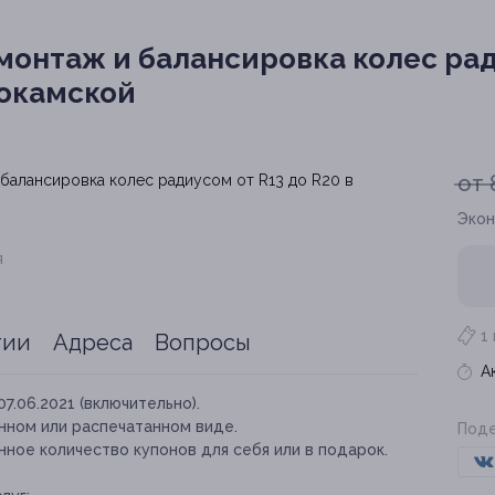
онтаж и балансировка колес ради
докамской
от 
Экон
я
1
тии
Адреса
Вопросы
А
07.06.2021 (включительно).
нном или распечатанном виде.
Поде
ное количество купонов для себя или в подарок.