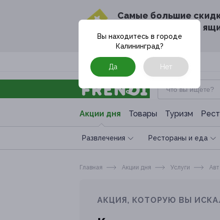
Cамые большие скид
в твоём почтовом ящ
Вы находитесь в городе
Калининград
?
Москва
Да
Нет
Акции дня
Товары
Туризм
Рест
Развлечения
Рестораны и еда
Главная
Акции дня
Услуги
Авт
АКЦИЯ, КОТОРУЮ ВЫ ИСКА