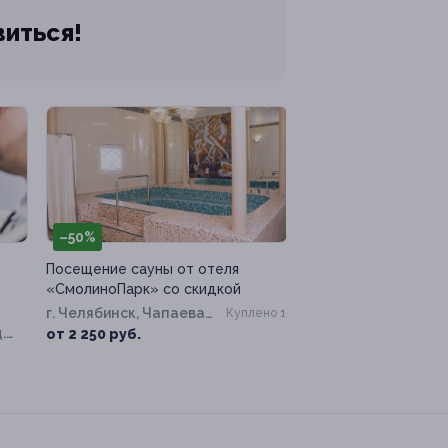
виться!
–50%
Посещение сауны от отеля
«СмолиноПарк» со скидкой
г. Челябинск, Чапаева
Куплено 1
.
ул, д. 114
от 2 250 руб.