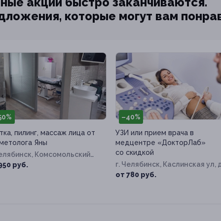
ные акции быстро заканчиваются.
едложения, которые могут вам понра
50%
–40%
тка, пилинг, массаж лица от
УЗИ или прием врача в
метолога Яны
медцентре «ДокторЛаб»
со скидкой
Челябинск, Комсомольский
, д. 37
г. Челябинск, Каслинская ул, д
950 руб.
5
от 780 руб.