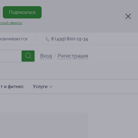
Подписаться
чной оферты
аканчиваются
8 (495) 800-15-34
Вход
/
Регистрация
т и фитнес
Услуги