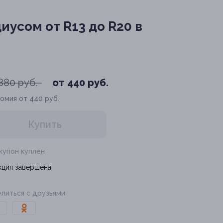
усом от R13 до R20 в
880 руб.
от 440 руб.
омия от 440 руб.
Купить
 купон куплен
кция завершена
литься с друзьями