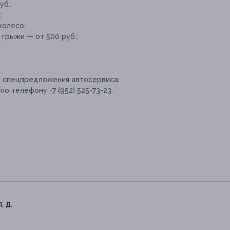
б.;
;
колесо;
грыжи — от 500 руб.;
е спецпредложения автосервиса;
о телефону +7 (952) 525-73-23.
, д.