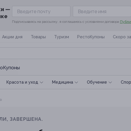
ки —
ике
Подписываясь на рассылку, я соглашаюсь с условиями договора
Публи
Акции дня
Товары
Туризм
РестоКупоны
Скоро з
оКупоны
Красота и уход
Медицина
Обучение
Спoр
о
ЛИ, ЗАВЕРШЕНА.