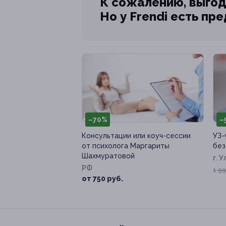
К сожалению, выгод
Но у Frendi есть пр
–70%
–
Консультации или коуч-сессии
УЗ-
от психолога Маргариты
без
Шахмуратовой
г. 
РФ
д. 5
1 99
от 750 руб.