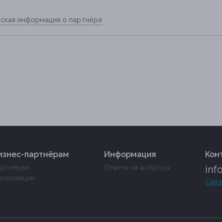
ская информация о партнёре
изнес-партнёрам
Информация
Кон
артнёрам
Ответы на вопросы
inf
ромоакции
Связ