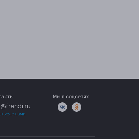
такты
Мы в соцсетях
o@frendi.ru
аться с нами