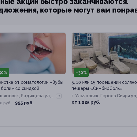
ные акции быстро заканчиваются.
едложения, которые могут вам понра
50%
–30%
чистка от соматологии «Зубы
5, 10 или 15 посещений солян
 боли» со скидкой
пещеры «СимбирСоль»
Ульяновск, Радищева ул,
г. Ульяновск, Героев Свири ул,
+1
3
д. 5а
от 1 225 руб.
995 руб.
0 руб.