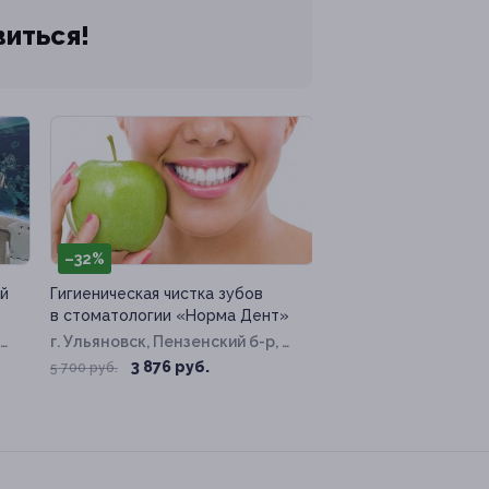
виться!
–32%
ой
Гигиеническая чистка зубов
в стоматологии «Норма Дент»
г. Ульяновск, Пензенский б-р, д.
14
3 876 руб.
5 700 руб.