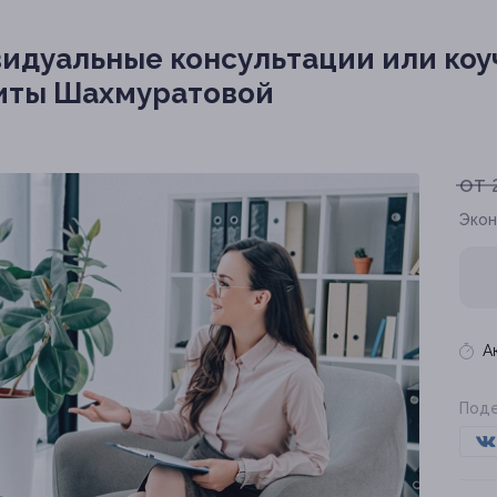
идуальные консультации или коу
риты Шахмуратовой
от 
Экон
А
Поде