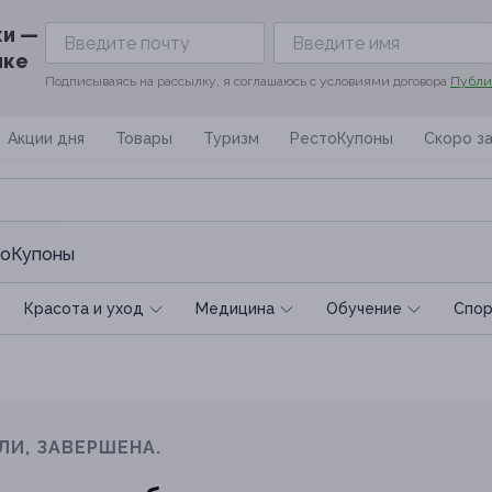
ки —
ике
Подписываясь на рассылку, я соглашаюсь с условиями договора
Публи
Акции дня
Товары
Туризм
РестоКупоны
Скоро з
оКупоны
Красота и уход
Медицина
Обучение
Спoр
ЛИ, ЗАВЕРШЕНА.