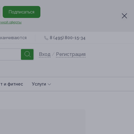
Подписаться
чной оферты
аканчиваются
8 (495) 800-15-34
Вход
/
Регистрация
т и фитнес
Услуги