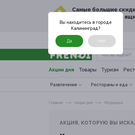
Cамые большие скид
в твоём почтовом ящ
Вы находитесь в городе
Калининград
?
Москва
Да
Нет
Акции дня
Товары
Туризм
Рест
Развлечения
Рестораны и еда
Главная
Акции дня
Медицина
АКЦИЯ, КОТОРУЮ ВЫ ИСКА