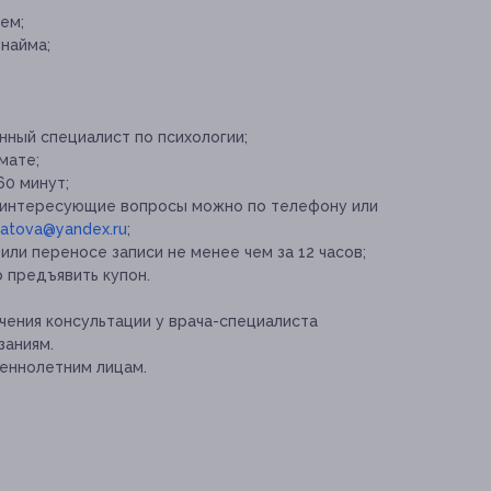
ем;
 найма;
ный специалист по психологии;
мате;
0 минут;
ь интересующие вопросы можно по телефону или
ratova@yandex.ru
;
ли переносе записи не менее чем за 12 часов;
 предъявить купон.
ения консультации у врача-специалиста
заниям.
еннолетним лицам.