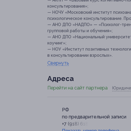
— АКПП — «Базовый курс когнитивно-по
консультирования»;
— НОЧУ «Московский институт психоана
психологическое консультирование. Пр
— АНО ДПО «НАДПО» — «Психолог-трене
групповой работы и обучения»;
— АНО ДПО «Национальный университет
коучинг»;
— НОУ «Институт позитивных технологи
в консультировании взрослых».
Свернуть
Адресa
Перейти на сайт партнера
Юридиче
РФ
по предварительной записи
+7 (918) 618-79-95
Показать номер телефона