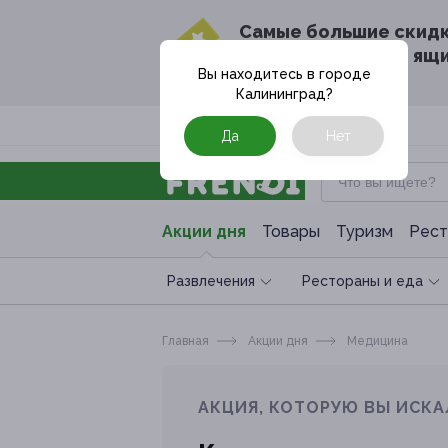
Cамые большие скид
в твоём почтовом ящ
Вы находитесь в городе
Калининград
?
Москва
Да
Нет
Акции дня
Товары
Туризм
Рест
Развлечения
Рестораны и еда
Главная
Акции дня
Медицина
АКЦИЯ, КОТОРУЮ ВЫ ИСКА