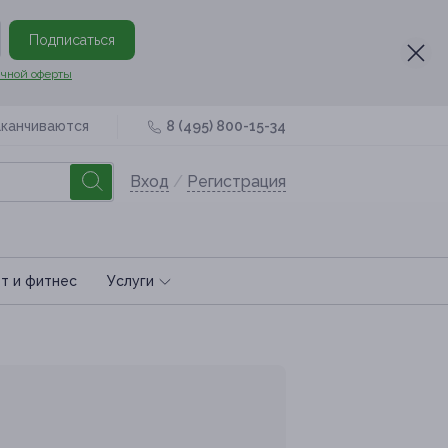
Подписаться
чной оферты
аканчиваются
8 (495) 800-15-34
Вход
/
Регистрация
т и фитнес
Услуги