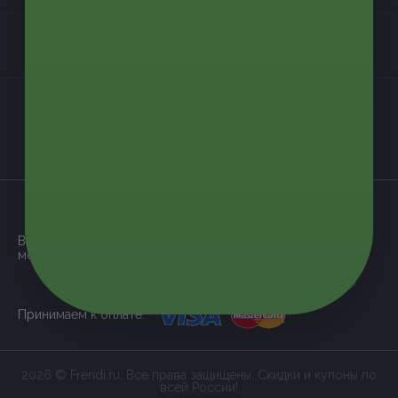
Контакты
Мы в соцсетях
загрузить в
App Store
Все наши купоны доступны через
мобильное приложение:
загрузить в
Google Play
Принимаем к оплате:
2026 © Frendi.ru. Все права защищены. Скидки и купоны по
всей России!