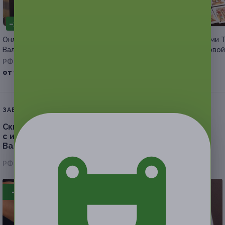
–30%
–30%
Онлайн-консультации психолога
Консультация с картами 
Валентины Гончаровой
от Валентины Гончаровой
РФ
РФ
от 1 400 руб.
от 700 руб.
ЗАВЕРШЁННАЯ АКЦИЯ
Скидка до 35%.
Психологическая консультация
с использованием карт Таро от специалиста
Валентины Гончаровой
РФ
- 30%