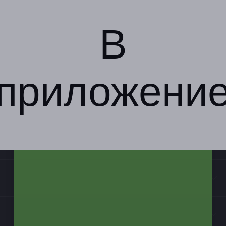
Перейти на сайт партнера
Юридическая информация о партнёре
В
РФ
+7 (922) 646-48-36
приложени
Показать номер телефона
Компания
Бизнес-партнёрам
Информация