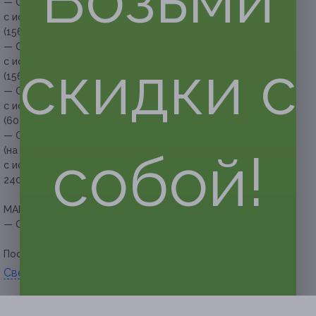
— Скидка 35% на психологическую консультацию
с использованием карт Таро «Работа, карьера» (60 минут)
(1560 руб. вместо 2400 руб.)
— Скидка 35% на психологическую консультацию
скидки с
с использованием карт Таро «Самопознание» (60 минут)
(1560 руб. вместо 2400 руб.)
— Скидка 35% на психологическую консультацию
с использованием карт Таро «Принятие решений»
(60 минут) (1560 руб. вместо 2400 руб.)
— Скидка 35% на общие расклады по всем сферам жизни
собой!
(на неделю, месяц, 3 месяца, полгода, год)
с использованием карт Таро (60 минут) (1560 руб. вместо
2400 руб.)
МАК-карты:
— Скидка 30% на МАК-карты (700 руб. вместо 1000 руб.)
Посмотреть группу «
ВКонтакте
».
Свернуть
Адресa