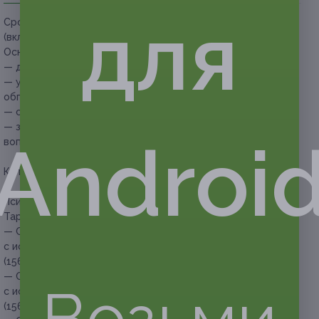
для
Срок действия купонов:
с 02.06.2026 до 30.08.2026
(включительно).
Основные условия:
— для расклада необходимо ваше имя и дата рождения;
— услуга предоставляется онлайн (формат
обговаривается индивидуально с клиентом);
— срок выполнения расклада составляет 1–3 рабочих дня;
— записаться на консультацию и задать интересующие
Androi
вопросы можно по телефону.
Купон действует на следующие виды услуг:
Психологическая консультация с использованием карт
Таро (60 минут):
— Скидка 35% на психологическую консультацию
с использованием карт Таро «Отношения» (60 минут)
(1560 руб. вместо 2400 руб.)
— Скидка 35% на психологическую консультацию
Возьми
с использованием карт Таро «Финансы» (60 минут)
(1560 руб. вместо 2400 руб.)