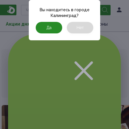
Вы находитесь в городе
Калининград
?
Акции дня
Товары
Туризм
РестоКупоны
Да
Нет
Главная
Акции дня
АКЦИЯ, КОТОРУЮ ВЫ ИСКАЛИ, ЗАВЕРШЕНА.
К сожалению, выгодные акции быстро
заканчиваются.
Но у Frendi есть предложения, которые
могут вам понравиться!