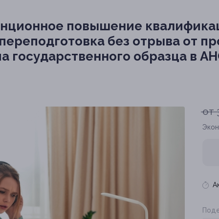
нционное повышение квалифика
переподготовка без отрыва от п
а государственного образца в А
от 
Экон
А
Поде