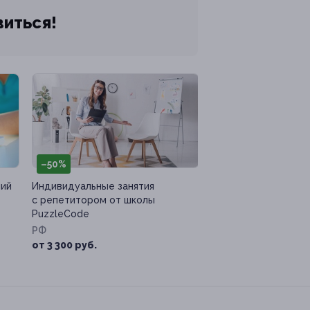
виться!
–50%
ний
Индивидуальные занятия
с репетитором от школы
PuzzleCode
РФ
от 3 300 руб.