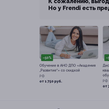
К сожалению, выгод
Но у Frendi есть пр
–50%
–
Обучение в АНО ДПО «Академия
Дис
„Развитие“» со скидкой
ква
обу
РФ
РФ
от 1 750 руб.
от 