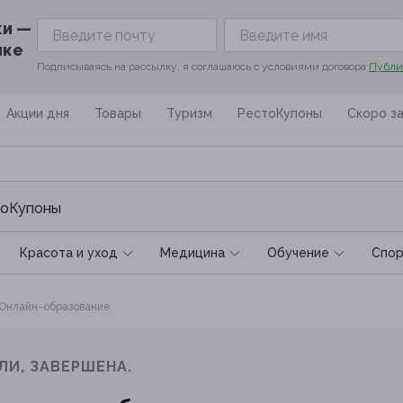
ки —
ике
Подписываясь на рассылку, я соглашаюсь с условиями договора
Публи
Акции дня
Товары
Туризм
РестоКупоны
Скоро з
оКупоны
Красота и уход
Медицина
Обучение
Спoр
Онлайн-образование
ЛИ, ЗАВЕРШЕНА.