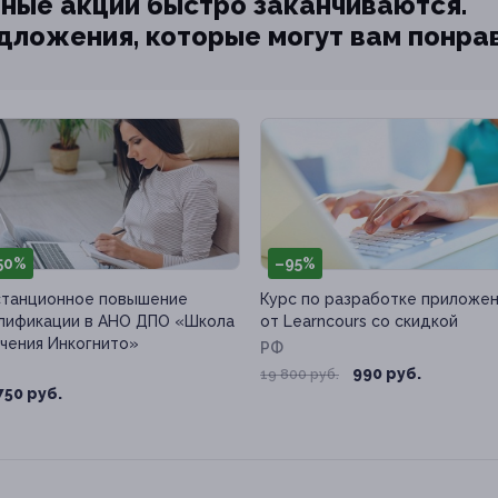
ные акции быстро заканчиваются.
едложения, которые могут вам понра
50%
–95%
танционное повышение
Курс по разработке приложе
лификации в АНО ДПО «Школа
от Learncours со скидкой
чения Инкогнито»
РФ
990 руб.
19 800 руб.
750 руб.