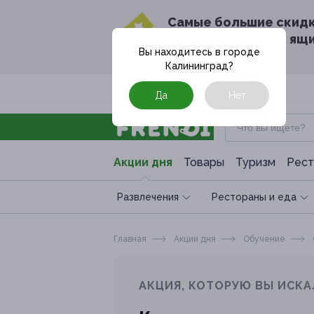
Cамые большие скид
в твоём почтовом ящ
Вы находитесь в городе
Калининград
?
Москва
Да
Нет
Акции дня
Товары
Туризм
Рест
Развлечения
Рестораны и еда
Главная
Акции дня
Обучение
АКЦИЯ, КОТОРУЮ ВЫ ИСКА