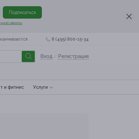
Подписаться
чной оферты
аканчиваются
8 (495) 800-15-34
Вход
/
Регистрация
т и фитнес
Услуги