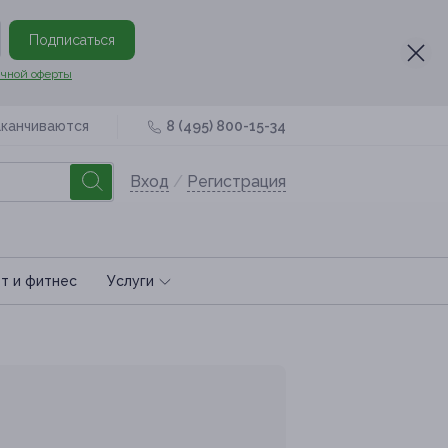
Подписаться
чной оферты
аканчиваются
8 (495) 800-15-34
Вход
/
Регистрация
т и фитнес
Услуги