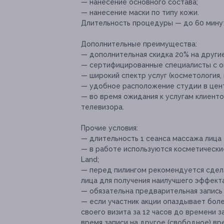
— нанесение основного состава;
— нанесение маски по типу кожи.
Длительность процедуры — до 60 мину
Дополнительные преимущества:
— дополнительная скидка 20% на другие
— сертифицированные специалисты с оп
— широкий спектр услуг (косметология,
— удобное расположение студии в цен
— во время ожидания к услугам клиенто
телевизора.
Прочие условия:
— длительность 1 сеанса массажа лица 
— в работе используются косметические
Land;
— перед пилингом рекомендуется сдел
лица для получения наилучшего эффект
— обязательна предварительная запись по
— если участник акции опаздывает бол
своего визита за 12 часов до времени 
время записи на другое (свободное) вр