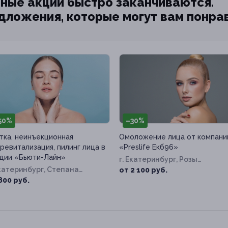
ные акции быстро заканчиваются.
едложения, которые могут вам понра
50%
–30%
тка, неинъекционная
Омоложение лица от компани
ревитализация, пилинг лица в
«Preslife Екб96»
дии «Бьюти-Лайн»
г. Екатеринбург, Розы
Екатеринбург, Степана
Люксембург ул, д. 69/2
от 2 100 руб.
ина ул, д. 2
800 руб.