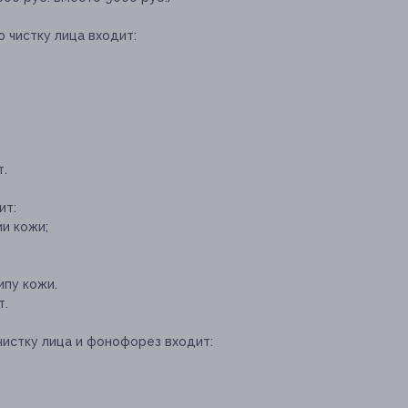
 чистку лица входит:
т.
ит:
и кожи;
пу кожи.
т.
чистку лица и фонофорез входит: