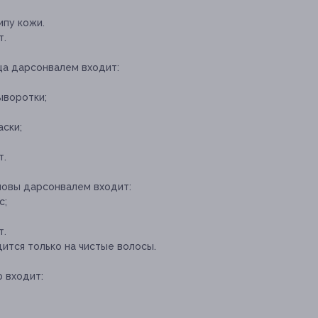
пу кожи.
т.
ца дарсонвалем входит:
ыворотки;
ски;
т.
ловы дарсонвалем входит:
с;
т.
ится только на чистые волосы.
 входит: