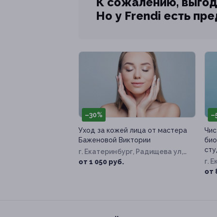
К сожалению, выгод
Но у Frendi есть пр
–30%
–
Уход за кожей лица от мастера
Чис
Баженовой Виктории
био
сту
г. Екатеринбург, Радищева ул,
д. 10
г. 
от 1 050 руб.
Раз
от 