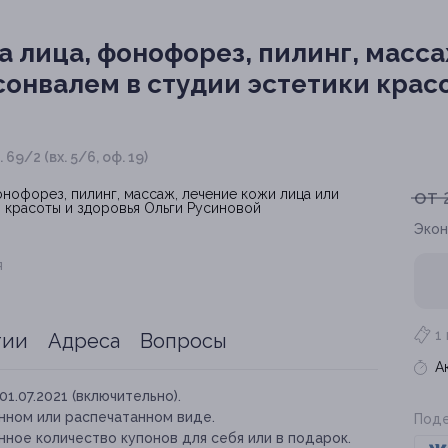
 лица, фонофорез, пилинг, масс
сонвалем в студии эстетики крас
69/2 (вх. 5/6, оф. 19)
от 
Экон
я
1
тии
Адреса
Вопросы
А
01.07.2021 (включительно).
нном или распечатанном виде.
Поде
ное количество купонов для себя или в подарок.