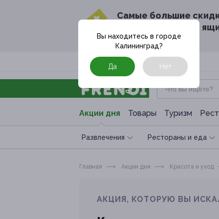
Cамые большие скид
в твоём почтовом ящ
Вы находитесь в городе
Калининград
?
Москва
Да
Нет
Акции дня
Товары
Туризм
Рест
Развлечения
Рестораны и еда
Главная
Акции дня
Красота и уход
АКЦИЯ, КОТОРУЮ ВЫ ИСКА