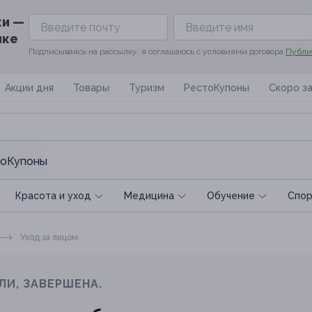
ки —
ике
Подписываясь на рассылку, я соглашаюсь с условиями договора
Публи
Акции дня
Товары
Туризм
РестоКупоны
Скоро з
оКупоны
Красота и уход
Медицина
Обучение
Спoр
Уход за лицом
ЛИ, ЗАВЕРШЕНА.