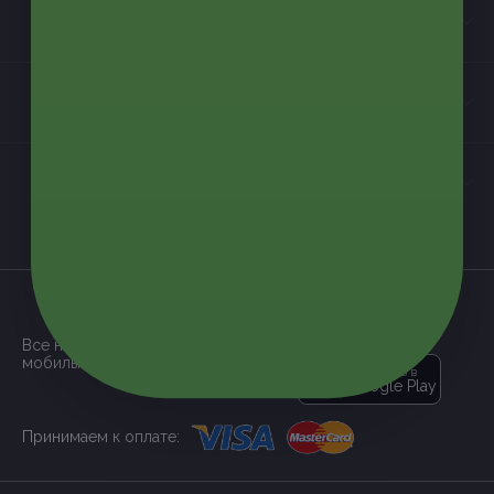
Информация
Контакты
Мы в соцсетях
загрузить в
App Store
Все наши купоны доступны через
мобильное приложение:
загрузить в
Google Play
Принимаем к оплате: