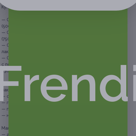
Купон действует на следующие виды услуг:
— Скидка 50% на маникюр с покрытием ногтей гель-лаком
(500 руб. вместо 1000 руб.)
— Скидка 50% на педикюр с покрытием ногтей гель-лаком
(750 руб. вместо 1500 руб.)
— Скидка 55% на маникюр и педикюр с покрытием гель-
лаком ногтей рук и ног (1125 руб. вместо 2500 руб.)
Frend
— Скидка 55 % на маникюр и экспресс-педикюр
с покрытием гель-лаком рук и ног (1035 руб. вместо
2300 руб.)
В стоимость купона на маникюр с покрытием ногтей гель-
лаком входит:
— обработка кутикулы;
— придание формы ногтям;
— покрытие гель-лаком;
— нанесение масла на кутикулу.
Маникюр на выбор:
— аппаратный;