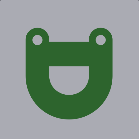
Экономия от 500 руб.
1 купон куплен
Акция завершена
Поделиться с друзьями
Начало действия
Окончание действия
17 марта 2021 г.
15 июня 2021 г.
Условия
Описание
Гарантии
Адреса
Вопросы
Срок действия купонов:
с 17.03.2021 до 15.06.2021
(включительно).
Вы можете предъявить купон в электронном или
распечатанном виде.
Один человек может купить неограниченное количество
купонов для себя или в подарок.