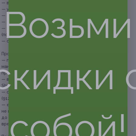
— выравнивание — 150 руб.;
Возьми
— укрепление — от 50 руб./ноготь;
— френч — 300 руб.;
— дизайн ногтя — от 50 руб. за 1 шт.;
— обработка глубинных трещин и стержневых мозолей
(по прайсу, на месте);
— остальные услуги — по прайсу студии.
Прочие условия:
скидки 
— при высокой загрузке мастера комплексная услуга
маникюра и полного педикюра может быть
предоставлена в разные дни;
— в работе используются материалы следующих марок:
Shield, Pole;
— обязательна предварительная запись по телефонам: +7
(912) 627-86-30, +7 (343) 286-83-78;
— если клиент опаздывает более чем на 15 минут или
собой!
не предупреждает об отмене своего визита за 12 часов
до времени записи, администрация вправе перенести
время записи на другое (свободное) время.