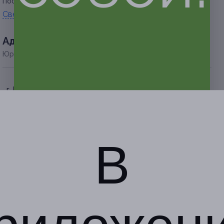
Посмотреть группу «
ВКонтакте
».
Свернуть
Адресa
Юридическая информация о партнёре
г. Екатеринбург, ул. Розы
Люксембург, д. 69/2, оф. 19
с 10:00 до 20:00 ежедневно
+7 (912) 627-86-30, +7 (343)
286-83-78
В
Показать номер телефона