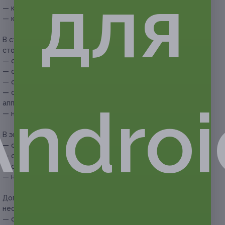
для
— классический;
— комбинированный.
В стоимость купона на педикюр (полный, с обработкой
стопы) с покрытием ногтей гель-лаком входит:
— обработка антисептиком;
— опил свободного края ногтя;
— обработка кутикулы аппаратом;
— спил верхнего ороговевшего слоя стоп и пяток
Androi
аппаратом;
— нанесение гель-лака.
В экспресс-педикюр входит:
— обработка антисептиком;
— опил свободного края ногтя;
— обработка кутикулы аппаратом;
— нанесение гель-лака.
Дополнительные услуги, которые можно приобрести при
необходимости:
— снятие гель-лака — 200 руб.;