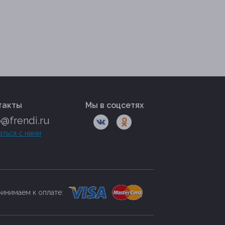
такты
Мы в соцсетях
o@frendi.ru
аться с нами
инимаем к оплате: