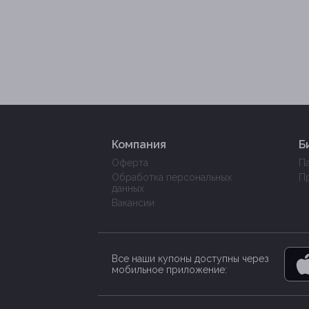
Компания
Б
Оферта
П
Обработка персональных
П
данных
Вакансии
Все наши купоны доступны через
мобильное приложение: