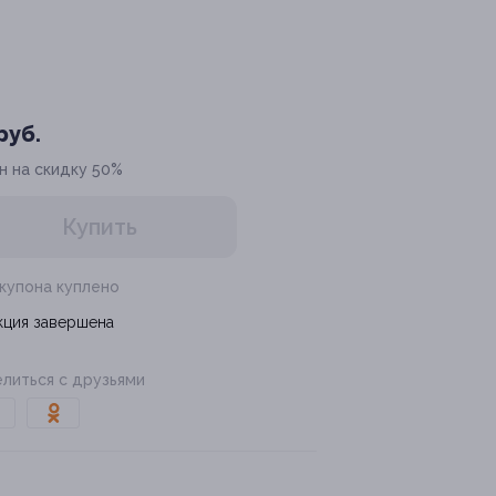
руб.
н на скидку 50%
Купить
 купона куплено
кция завершена
литься с друзьями