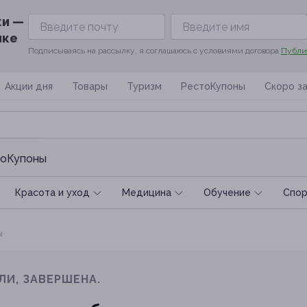
ки —
ике
Подписываясь на рассылку, я соглашаюсь с условиями договора
Публи
Акции дня
Товары
Туризм
РестоКупоны
Скоро з
оКупоны
Красота и уход
Медицина
Обучение
Спoр
ы
ЛИ, ЗАВЕРШЕНА.