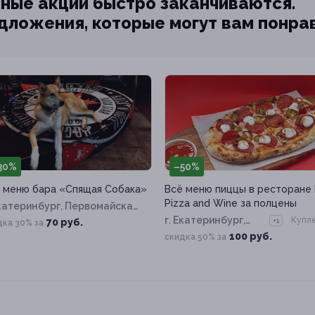
ные акции быстро заканчиваются.
едложения, которые могут вам понра
30%
–50%
 меню бара «Спящая Собака»
Всё меню пиццы в ресторане
Pizza and Wine за полцены
Екатеринбург, Первомайская
д. 40
г. Екатеринбург,
Купле
+1
70 руб.
дка 30% за
Сакко и Ванцетти
100 руб.
скидка 50% за
ул, д. 61