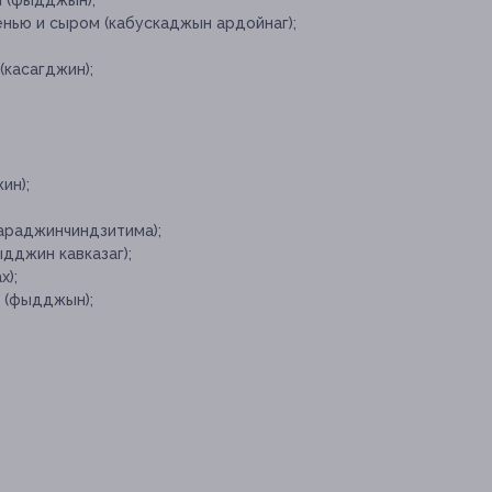
м (фыдджын);
енью и сыром (кабускаджын ардойнаг);
(касагджин);
ин);
араджинчиндзитима);
дджин кавказаг);
х);
 (фыдджын);