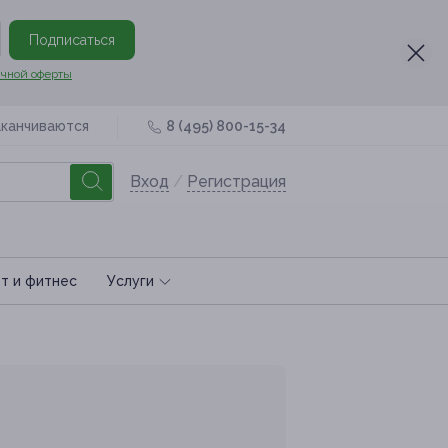
Подписаться
чной оферты
аканчиваются
8 (495) 800-15-34
Вход
/
Регистрация
т и фитнес
Услуги