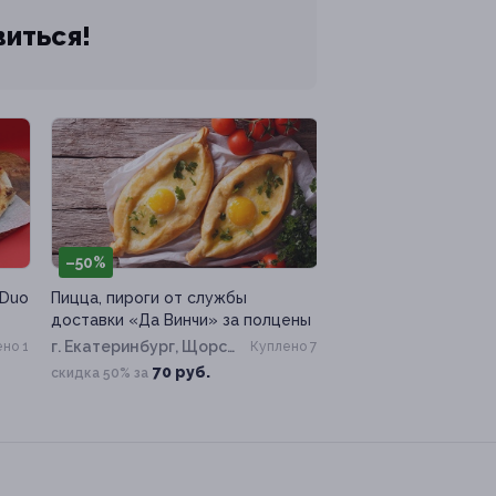
виться!
–50%
 Duo
Пицца, пироги от службы
доставки «Да Винчи» за полцены
г. Екатеринбург, Щорса
но 1
Куплено 7
ул, д. 15
70 руб.
скидка 50% за