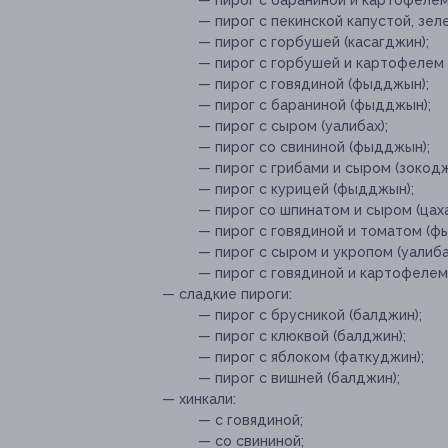
— пирог с бараниной и картофеле
— пирог с пекинской капустой, зел
— пирог с горбушей (касагджин);
— пирог с горбушей и картофелем 
— пирог с говядиной (фыдджын);
— пирог с бараниной (фыдджын);
— пирог с сыром (уалибах);
— пирог со свининой (фыдджын);
— пирог с грибами и сыром (зокодж
— пирог с курицей (фыдджын);
— пирог со шпинатом и сыром (цах
— пирог с говядиной и томатом (фы
— пирог с сыром и укропом (уалиба
— пирог с говядиной и картофелем
— сладкие пироги:
— пирог с брусникой (балджин);
— пирог с клюквой (балджин);
— пирог с яблоком (фаткуджин);
— пирог с вишней (балджин);
— хинкали:
— с говядиной;
— со свининой;