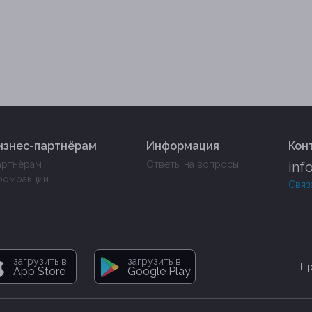
изнес-партнёрам
Информация
Кон
артнёрам
Ответы на вопросы
inf
ромоакции
Связ
загрузить в
загрузить в
Пр
App Store
Google Play