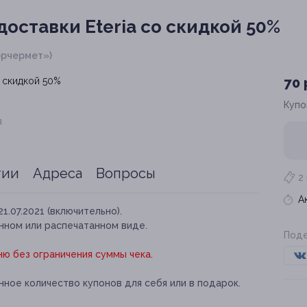
оставки Eteria со скидкой 50%
торчермет»)
70 
Купо
я
тии
Адреса
Вопросы
2
А
21.07.2021 (включительно).
нном или распечатанном виде.
Поде
ню без ограничения суммы чека.
ное количество купонов для себя или в подарок.