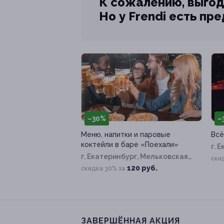
К сожалению, выгод
Но у Frendi есть пр
–30%
–
Меню, напитки и паровые
Всё
коктейли в баре «Поехали»
г. 
г. Екатеринбург, Мельковская
ул, 
ски
ул, д. 2б
120 руб.
скидка 30% за
ЗАВЕРШЁННАЯ АКЦИЯ