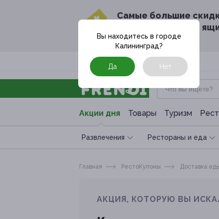
Cамые большие скид
в твоём почтовом ящ
Вы находитесь в городе
Калининград
?
Москва
Да
Нет
Акции дня
Товары
Туризм
Рест
Развлечения
Рестораны и еда
Главная
РестоКупоны
Доставка ед
АКЦИЯ, КОТОРУЮ ВЫ ИСКА