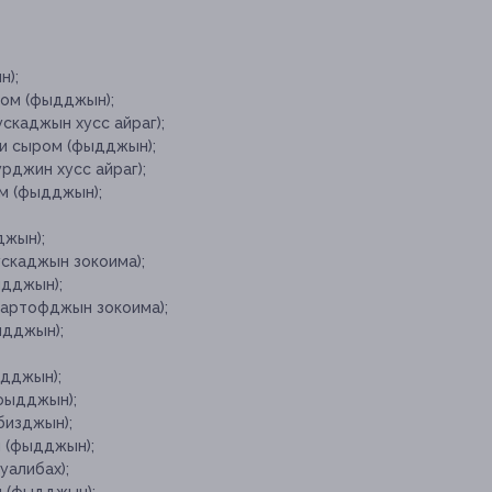
н);
ком (фыдджын);
ускаджын хусс айраг);
 и сыром (фыдджын);
рджин хусс айраг);
ом (фыдджын);
джын);
ускаджын зокоима);
ыдджын);
картофджын зокоима);
ыдджын);
ыдджын);
фыдджын);
бизджын);
м (фыдджын);
уалибах);