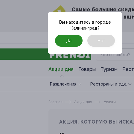
Cамые большие скид
в твоём почтовом ящ
Вы находитесь в городе
Калининград
?
Москва
Да
Нет
Акции дня
Товары
Туризм
Рест
Развлечения
Рестораны и еда
Главная
Акции дня
Услуги
АКЦИЯ, КОТОРУЮ ВЫ ИСКА