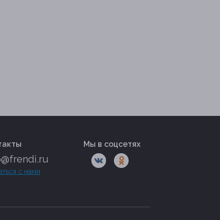
такты
Мы в соцсетях
o@frendi.ru
аться с нами