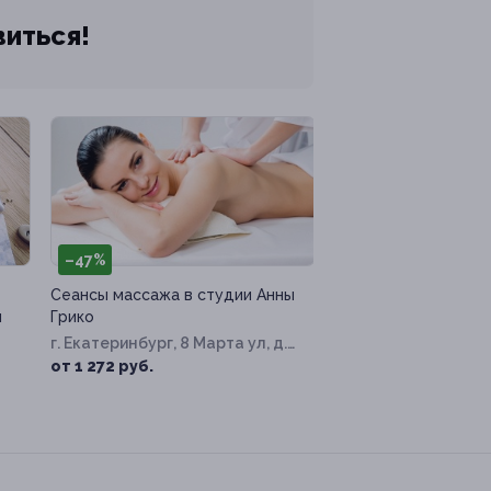
виться!
–47%
Сеансы массажа в студии Анны
и
Грико
г. Екатеринбург, 8 Марта ул, д.
202/3
от 1 272 руб.