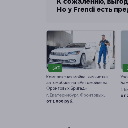
К сожалению, выгод
Но у Frendi есть пр
–50%
–
Комплексная мойка, химчистка
Ухо
автомобиля на «Автомойке на
Баж
Фронтовых Бригад»
г. 
г. Екатеринбург, Фронтовых
Рад
от 
Бригад ул, д. 33а
от 1 000 руб.