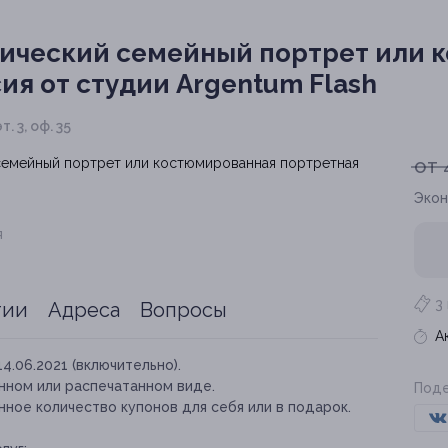
ический семейный портрет или 
ия от студии Argentum Flash
. 3, оф. 35
от 
Экон
я
3
тии
Адреса
Вопросы
А
14.06.2021 (включительно).
нном или распечатанном виде.
Поде
ное количество купонов для себя или в подарок.