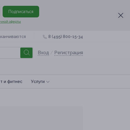
Подписаться
чной оферты
аканчиваются
8 (495) 800-15-34
Вход
/
Регистрация
т и фитнес
Услуги