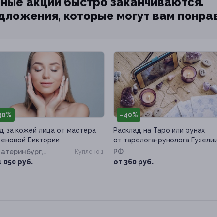
ные акции быстро заканчиваются.
едложения, которые могут вам понра
30%
–40%
д за кожей лица от мастера
Расклад на Таро или рунах
еновой Виктории
от таролога-рунолога Гузели
Екатеринбург,
РФ
Куплено 1
ищева ул, д. 10
1 050 руб.
от 360 руб.