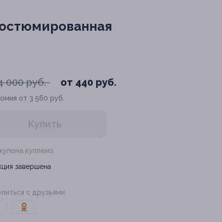
костюмированная
4 000 руб.
от 440 руб.
омия от 3 560 руб.
Купить
 купона куплено
кция завершена
литься с друзьями