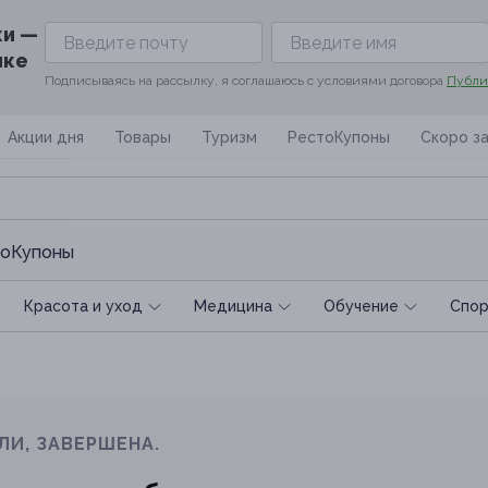
ки —
ике
Подписываясь на рассылку, я соглашаюсь с условиями договора
Публи
Акции дня
Товары
Туризм
РестоКупоны
Скоро з
оКупоны
Красота и уход
Медицина
Обучение
Спoр
ЛИ, ЗАВЕРШЕНА.