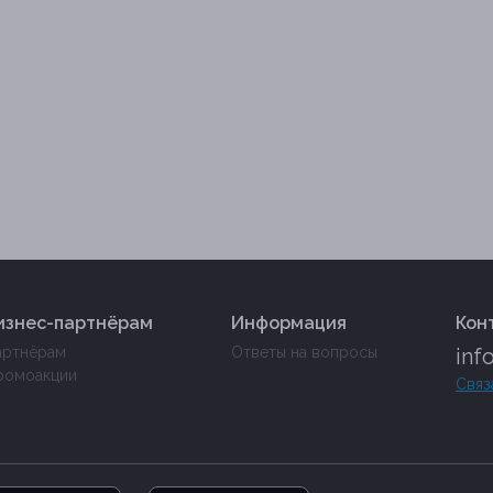
изнес-партнёрам
Информация
Кон
артнёрам
Ответы на вопросы
inf
ромоакции
Связ