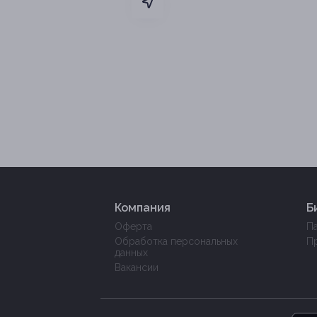
Компания
Б
Оферта
П
Обработка персональных
П
данных
Вакансии