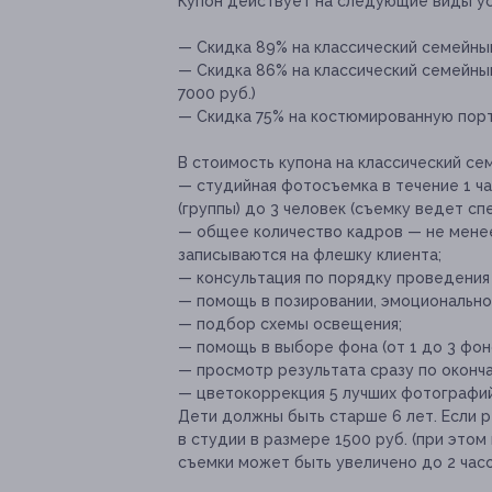
Купон действует на следующие виды ус
— Скидка 89% на классический семейный 
— Скидка 86% на классический семейный
7000 руб.)
— Скидка 75% на костюмированную порт
В стоимость купона на классический се
— студийная фотосъемка в течение 1 ча
(группы) до 3 человек (съемку ведет с
— общее количество кадров — не менее 
записываются на флешку клиента;
— консультация по порядку проведения
— помощь в позировании, эмоциональном
— подбор схемы освещения;
— помощь в выборе фона (от 1 до 3 фон
— просмотр результата сразу по оконч
— цветокоррекция 5 лучших фотографий 
Дети должны быть старше 6 лет. Если 
в студии в размере 1500 руб. (при этом
съемки может быть увеличено до 2 часо