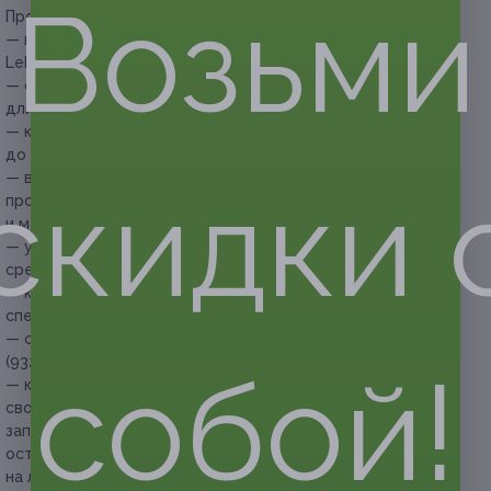
Возьми
Прочие условия:
— в работе используются продукция марок: Biolage, Matrix,
Lebel;
— стоимость купонов на стрижку рассчитана на любую
длину волос;
— купоны на окрашивание и уход рассчитаны на длину
до плеч;
— в салоне работают мастера с большим опытом работы,
скидки 
процедуры для волос выполняют мастера-универсалы
и мастера топ-категории;
— укладка волос осуществляется без применения
средств для укладки;
— купон не распространяется на другие
спецпредложения салона;
— обязательна предварительная запись по телефону +7
(932) 616-76-00;
собой!
— клиент обязан сообщить об отмене или переносе
своего визита не менее чем за 12 часов до времени
записи, в противном случае администрация салона
оставляет за собой право перенести посещение
на любое свободное время.