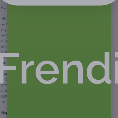
Купон действует на следующие виды услуг:
Женская стрижка, окрашивание волос:
— Скидка 68% на женскую стрижку, мытье головы
и укладку по форме стрижки (480 руб. вместо 1500 руб.)
— Скидка 55% на женскую стрижку, окрашивание волос
в один тон или тонирование, восстанавливающую маску
Frend
или бальзам, мытье головы и укладку (1350 руб. вместо
3000 руб.)
— Скидка 53% на женскую стрижку, классическое
мелирование волос и восстанавливающую маску, мытье
головы шампунем глубокой очистки и укладку (1410 руб.
вместо 3000 руб.)
— Скидка 73% на женскую стрижку или подравнивание,
сложное окрашивание (контуринг), тонирование,
восстанавливающую маску или бальзам, мытье головы
шампунем глубокой очистки и укладку (2700 руб. вместо
10 000 руб.)
Наращивание волос: