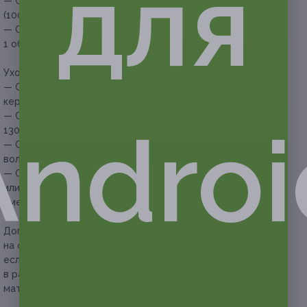
для
— Скидка 50% на ленточное наращивание (20 лент)
(1000 руб. вместо 2000 руб.)
— Скидка 51% на горячее кератиновое наращивание,
1 объем (2205 руб. вместо 4500 руб.)
Уход за волосами:
— Скидка 50% на восстановление волос: гидрасурс,
кератиндоз, ребонд (600 руб. вместо 1200 руб.)
— Скидка 50% на пилинг кожи головы (650 руб. вместо
Androi
1300 руб.)
— Скидка 50% на процедуру «Абсолютное счастье для
волос от Lebel» (1500 руб. вместо 3000 руб.)
— Скидка 55% на кератиновое выпрямление волос, ботокс
или нанопластику и подравнивание волос (1350 руб.
вместо 3000 руб.)
Дополнительно оплачивается на месте:
стоимость купона
на окрашивание рассчитана на волосы длиной до плеч,
если длина волос ниже плеч, то необходима доплата
в размере 200 руб. за каждые 10 см волос за перерасход
материалов.