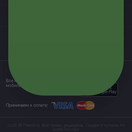
Контакты
Мы в соцсетях
загрузить в
App Store
Все наши купоны доступны через
мобильное приложение:
загрузить в
Google Play
Принимаем к оплате:
2026 © Frendi.ru. Все права защищены. Скидки и купоны по
всей России!