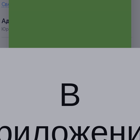
Свернуть
Адресa
Юридическая информация о партнёре
г. Екатеринбург, ул.
Токарей, д. 54
по предварительной записи
+7 (932) 616-76-00
В
Показать номер телефона
риложен