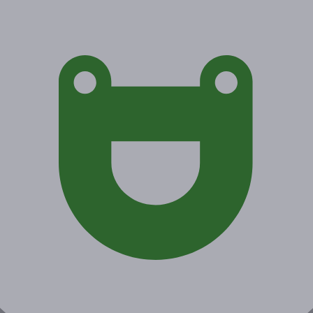
Экономия от 1 020 руб.
1 купон куплен
Акция завершена
Поделиться с друзьями
Начало действия
Окончание действия
2 апреля 2021 г.
1 июля 2021 г.
Условия
Описание
Гарантии
Адреса
Вопросы
Срок действия купонов:
с 02.04.2021 до 01.07.2021
(включительно).
Вы можете предъявить купон в электронном или
распечатанном виде.
Один человек может купить неограниченное количество
купонов для себя или в подарок.