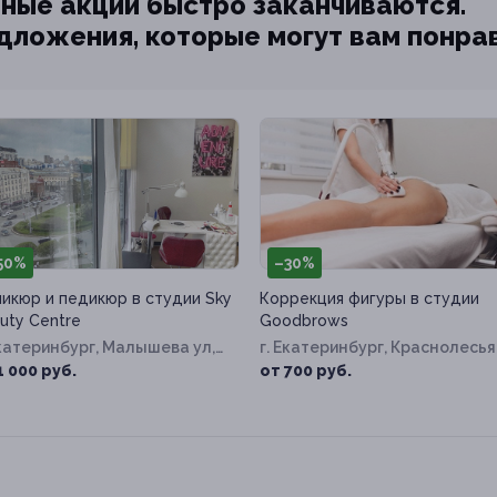
ные акции быстро заканчиваются.
едложения, которые могут вам понра
50%
–30%
икюр и педикюр в студии Sky
Коррекция фигуры в студии
uty Centre
Goodbrows
Екатеринбург, Малышева ул,
г. Екатеринбург, Краснолесья
1
ул, д. 47
1 000 руб.
от 700 руб.