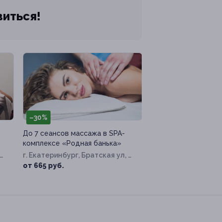
виться!
–30%
До 7 сеансов массажа в SPA-
комплексе «Родная банька»
г. Екатеринбург, Братская ул, д.
14
от 665 руб.