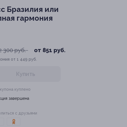
с Бразилия или
лная гармония
2 300 руб.
от 851 руб.
омия от 1 449 руб.
Купить
 купона куплено
кция завершена
литься с друзьями