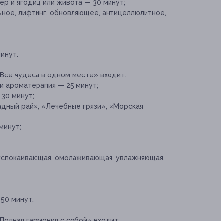
р и ягодиц или живота — 30 минут;
ьное, лифтинг, обновляющее, антицеллюлитное,
инут.
«Все чудеса в одном месте» входит:
и ароматерапия — 25 минут;
30 минут;
дный рай», «Лечебные грязи», «Морская
минут;
(успокаивающая, омолаживающая, увлажняющая,
50 минут.
Полная гармония с собой» входит: