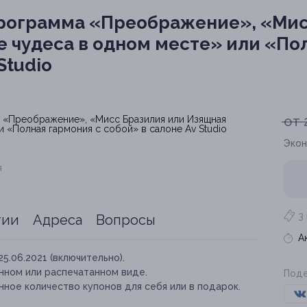
рограмма «Преображение», «Мис
е чудеса в одном месте» или «По
Studio
от 
Экон
я
3
тии
Адреса
Вопросы
А
25.06.2021 (включительно).
нном или распечатанном виде.
Поде
ное количество купонов для себя или в подарок.