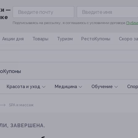
ки —
ике
Подписываясь на рассылку, я соглашаюсь с условиями договора
Публи
Акции дня
Товары
Туризм
РестоКупоны
Скоро з
оКупоны
Красота и уход
Медицина
Обучение
Спoр
SPA и массаж
ЛИ, ЗАВЕРШЕНА.