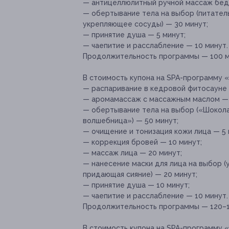
— антицеллюлитный ручной массаж беде
— обертывание тела на выбор (питател
укрепляющее сосуды) — 30 минут;
— принятие душа — 5 минут;
— чаепитие и расслабление — 10 минут.
Продолжительность программы — 100 м
В стоимость купона на SPA-программу 
— распаривание в кедровой фитосауне 
— аромамассаж с массажным маслом — 
— обертывание тела на выбор («Шокола
волшебница») — 50 минут;
— очищение и тонизация кожи лица — 5 
— коррекция бровей — 10 минут;
— массаж лица — 20 минут;
— нанесение маски для лица на выбор 
придающая сияние) — 20 минут;
— принятие душа — 10 минут;
— чаепитие и расслабление — 10 минут.
Продолжительность программы — 120–1
В стоимость купона на SPA-программу «