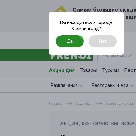
Cамые большие скид
в твоём почтовом ящ
Вы находитесь в городе
Калининград
?
Москва
Да
Нет
Акции дня
Товары
Туризм
Рест
Развлечения
Рестораны и еда
Главная
Акции дня
Красота и уход
АКЦИЯ, КОТОРУЮ ВЫ ИСКА