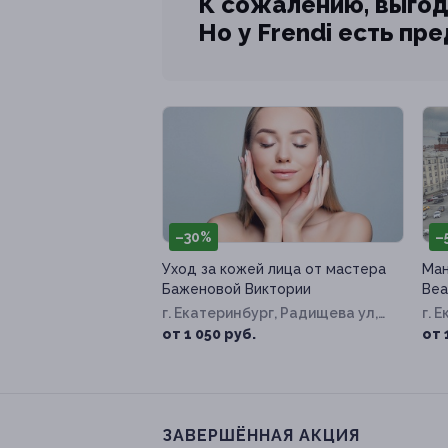
К сожалению, выгод
Но у Frendi есть пр
–30%
–
Уход за кожей лица от мастера
Ман
Баженовой Виктории
Bea
г. Екатеринбург, Радищева ул,
г. 
д. 10
д. 5
от 1 050 руб.
от 
ЗАВЕРШЁННАЯ АКЦИЯ