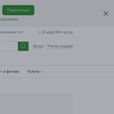
Подписаться
чной оферты
аканчиваются
8 (495) 800-15-34
Вход
/
Регистрация
т и фитнес
Услуги