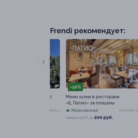
Frendi рекомендует:
–50%
–
р «Гой ты, Русь!
Меню кухни в ресторане
Мен
енина»
«IL Патио» за полцены
«Ге
мост
Маяковская
Куплено 1
Куплено 11
88 руб.
200 руб.
скидка 50% за
ски