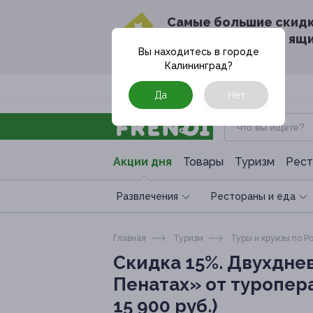
Cамые большие скид
в твоём почтовом ящ
Вы находитесь в городе
Калининград
?
Москва
Да
Нет
Акции дня
Товары
Туризм
Рест
Развлечения
Рестораны и еда
Главная
Туризм
Туры и круизы по Р
Скидка 15%.
Двухднев
Пенатах» от туропера
15 900 руб.)