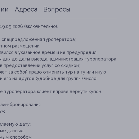
тии
Адреса
Вопросы
19.09.2026 (включительно).
е спецпредложения туроператора;
стном размещении;
 явился в указанное время и не предупредил
 3 дня до даты выезда, администрация туроператора
 в предоставлении услуг со скидкой;
ет за собой право отменить тур на ту или иную
и его на другое (удобное для группы) число
е туроператора клиент вправе вернуть купон.
айн-бронирования:
ь»;
елаемую дату;
ые данные;
емым способом.