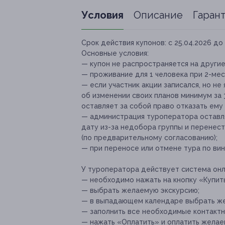
Условия
Описание
Гаран
Срок действия купонов:
с 25.04.2026 до 
Основные условия:
— купон не распространяется на други
— проживание для 1 человека при 2-ме
— если участник акции записался, но не
об изменении своих планов минимум за
оставляет за собой право отказать ему
— администрация туроператора оставля
дату из-за недобора группы и перенест
(по предварительному согласованию);
— при переносе или отмене тура по вин
У туроператора действует система онл
— необходимо ⁠нажать на кнопку «Купит
— выбрать желаемую экскурсию;
— в выпадающем календаре выбрать ж
— заполнить все необходимые контактн
— нажать «Оплатить» и⁠ ⁠оплатить жела