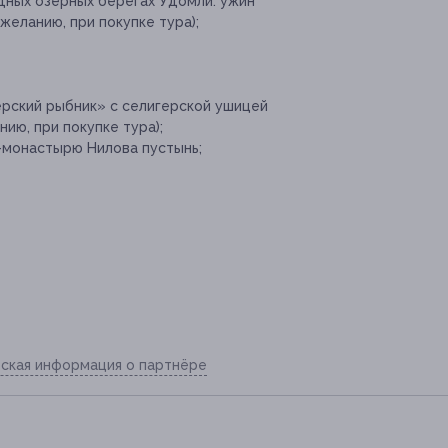
дных озерных берегах Удомли: ужин
желанию, при покупке тура);
рский рыбник» с селигерской ушицей
нию, при покупке тура);
-монастырю Нилова пустынь;
ская информация о партнёре