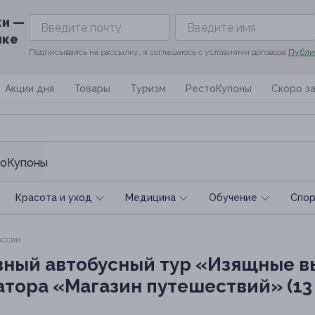
ки —
ике
Подписываясь на рассылку, я соглашаюсь с условиями договора
Публи
Акции дня
Товары
Туризм
РестоКупоны
Скоро з
оКупоны
Красота и уход
Медицина
Обучение
Спoр
оссии
ный автобусный тур «Изящные в
тора «Магазин путешествий» (13 