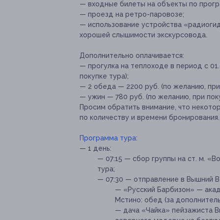
— входные билеты на объекты по прогр
— проезд на ретро-паровозе;
— использование устройства «радиоги
хорошей слышимости экскурсовода.
Дополнительно оплачивается:
— прогулка на теплоходе в период с 01.
покупке тура);
— 2 обеда — 2200 руб. (по желанию, при
— ужин — 780 руб. (по желанию, при поку
Просим обратить внимание, что некото
по количеству и времени бронирования
Программа тура
:
— 1 день:
— 07:15 — сбор группы на ст. м. «
тура;
— 07:30 — отправление в Вышний В
— «Русский Барбизон» — акад
Мстино: обед (за дополнитель
— дача «Чайка» пейзажиста 