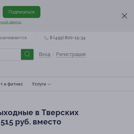
Подписаться
чной оферты
аканчиваются
8 (495) 800-15-34
Вход
/
Регистрация
т и фитнес
Услуги
ыходные в Тверских
515 руб. вместо