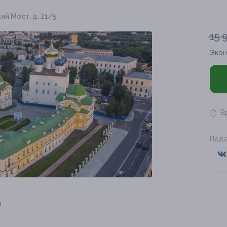
кий Мост, д. 21/5
15 
Эко
В
Поде
я