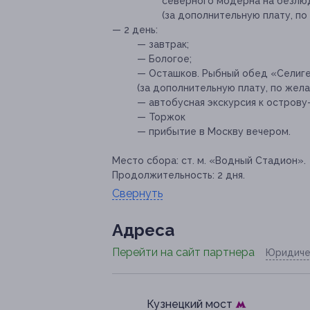
северного модерна на безлю
(за дополнительную плату, по 
— 2 день:
— завтрак;
— Бологое;
— Осташков. Рыбный обед «Селиге
(за дополнительную плату, по жела
— автобусная экскурсия к острову
— Торжок
— прибытие в Москву вечером.
Место сбора:
ст. м. «Водный Стадион».
Продолжительность: 2 дня.
Свернуть
Адресa
Перейти на сайт партнера
Юридиче
Кузнецкий мост