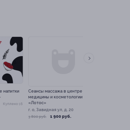
–50%
–90%
ки
Сеансы массажа в центре
Сеансы роликового
медицины и косметологии
с термокомпрессие
«Лотос»
красоты M. Lab
о 16
г. о, Завидная ул, д. 20
Красные ворота
от 1 800 руб.
1 900 руб.
3 800 руб.