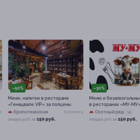
50%
–30%
ю, напитки в ресторане
Меню и безалкогольные напит
нацвале VIP» за полцены
в ресторанах «МУ-МУ»
Кропоткинская
Охотный ряд
Куплено 5
Куплен
+12
150 руб.
150 руб.
дка 50% за
скидка 30% за