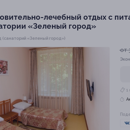
овительно-лечебный отдых с пит
атории «Зеленый город»
од (санаторий «Зеленый город»)
от 
Экон
1
А
Поде