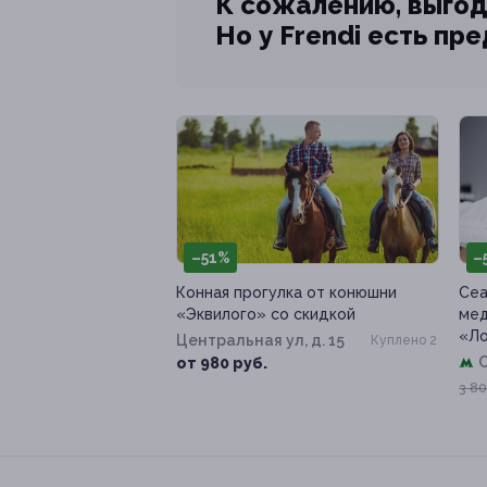
К сожалению, выгод
Но у Frendi есть пр
–51%
–
Конная прогулка от конюшни
Сеа
«Эквилого» со скидкой
мед
«Л
Центральная ул, д. 15
Куплено 2
от 980 руб.
3 80