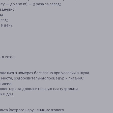
у — до 100 кг) — 3 раза за заезд;
едневно;
зд;
аезд;
в день.
 в 20:00.
ещаться в номерах бесплатно при условии выкупа
 места, оздоровительных процедур и питания);
тоянки;
нвентаря за дополнительную плату (ролики,
 и др.).
льта (острого нарушения мозгового