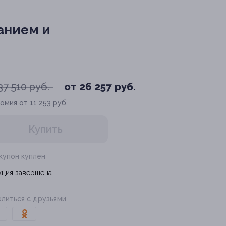
анием и
37 510 руб.
от 26 257 руб.
омия от 11 253 руб.
Купить
 купон куплен
кция завершена
литься с друзьями