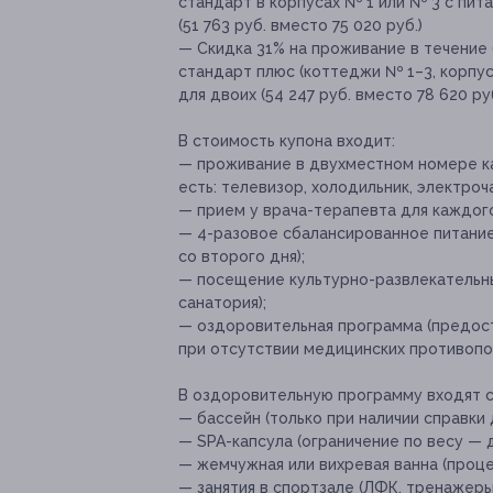
стандарт в корпусах № 1 или № 3 с пи
(51 763 руб. вместо 75 020 руб.)
— Скидка 31% на проживание в течение
стандарт плюс (коттеджи № 1–3, корпу
для двоих (54 247 руб. вместо 78 620 руб
В стоимость купона входит:
— проживание в двухместном номере ка
есть: телевизор, холодильник, электроча
— прием у врача-терапевта для каждого г
— 4-разовое сбалансированное питание
со второго дня);
— посещение культурно-развлекательны
санатория);
— оздоровительная программа (предост
при отсутствии медицинских противопок
В оздоровительную программу входят
— бассейн (только при наличии справки
— SPA-капсула (ограничение по весу — д
— жемчужная или вихревая ванна (проце
— занятия в спортзале (ЛФК, тренажеры,