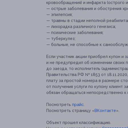
кровообращения) и инфаркта (острого и
— острые заболевания и обострения хр
— эпилепсия;
— травмы в стадии неполной реабилита
— лихорадка различного генезиса;
— психические заболевания;
— туберкулез;
— больные, не способные к самообслуж
Если участник акции приобрел купон и з
и не предупредил об изменении своих п
до заезда, то исполнитель (администрац
Правительства РФ № 1853 от 18.11.2020
плату за простой номера в размере сто
от получения услуги по купону клиент з
обязан обращаться непосредственно к 
Посмотреть
прайс
.
Посмотреть страницу «
ВКонтакте
».
Объект прошел классификацию.