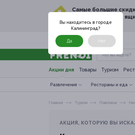
Cамые большие скид
в твоём почтовом ящ
Вы находитесь в городе
Калининград
?
Москва
Да
Нет
Акции дня
Товары
Туризм
Рест
Развлечения
Рестораны и еда
Главная
Туризм
Поволжье
Ниж
АКЦИЯ, КОТОРУЮ ВЫ ИСКА