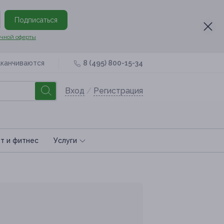
Подписаться
чной оферты
аканчиваются
8 (495) 800-15-34
Вход
/
Регистрация
т и фитнес
Услуги