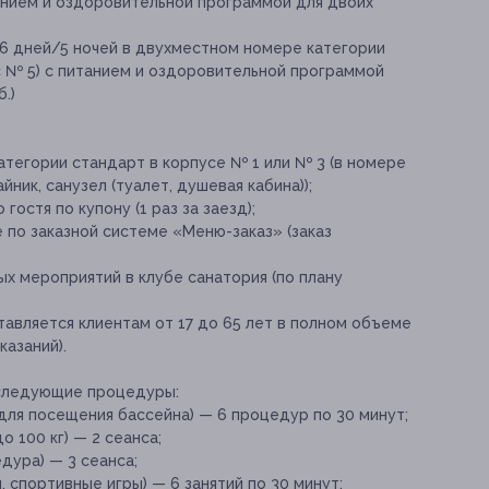
танием и оздоровительной программой для двоих
 6 дней/5 ночей в двухместном номере категории
с № 5) с питанием и оздоровительной программой
.)
тегории стандарт в корпусе № 1 или № 3 (в номере
йник, санузел (туалет, душевая кабина));
остя по купону (1 раз за заезд);
 по заказной системе «Меню-заказ» (заказ
х мероприятий в клубе санатория (по плану
авляется клиентам от 17 до 65 лет в полном объеме
азаний).
 следующие процедуры:
 для посещения бассейна) — 6 процедур по 30 минут;
о 100 кг) — 2 сеанса;
дура) — 3 сеанса;
 спортивные игры) — 6 занятий по 30 минут;