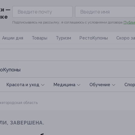
ки —
ике
Подписываясь на рассылку, я соглашаюсь с условиями договора
Публи
Акции дня
Товары
Туризм
РестоКупоны
Скоро з
оКупоны
Красота и уход
Медицина
Обучение
Спoр
егородская область
ЛИ, ЗАВЕРШЕНА.