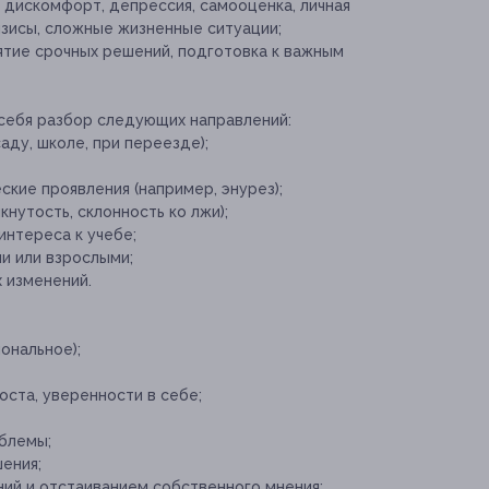
дискомфорт, депрессия, самооценка, личная
изисы, сложные жизненные ситуации;
ятие срочных решений, подготовка к важным
 себя разбор следующих направлений:
аду, школе, при переезде);
кие проявления (например, энурез);
кнутость, склонность ко лжи);
интереса к учебе;
и или взрослыми;
 изменений.
ональное);
ста, уверенности в себе;
блемы;
ения;
ий и отстаиванием собственного мнения;