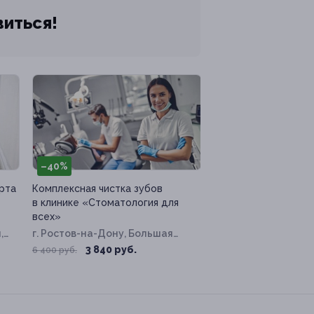
виться!
–40%
 рта
Комплексная чистка зубов
в клинике «Стоматология для
всех»
,
г. Ростов-на-Дону, Большая
Садовая ул, д. 128
3 840 руб.
6 400 руб.