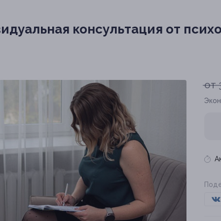
идуальная консультация от психо
от 
Экон
А
Поде