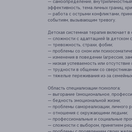
— самоопределение, внутриличностный 
эффективность, тема личных границ, кр
— работа с острыми конфликтами, прин
событиям, вызывающим тревогу.
Детская системная терапия включает в
— сложности с адаптацией (в детском с
— тревожность, страхи, фобии;
— проблемы со сном или психосоматичес
— изменения в поведении (агрессия, зам
— низкая успеваемость или отсутствие 
— трудности в общении со сверстникам
— тяжелые переживания из‑за семейных
Область специализации психолога:
— выгорание (эмоциональное, професси
— бедность эмоциональной жизни;
— проблемы самореализации, личного ро
— отношения с окружающими людьми;
— профессиональные и социальные про
— сложности с выбором, принятием реш
— проблемы с проявлением своих желан