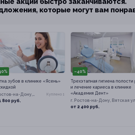
ные акции быстро заканчиваются.
едложения, которые могут вам понра
40%
–40%
тка зубов в клинике «Ясень»
Трехэтапная гигиена полости
скидкой
и лечение кариеса в клинике
«Академия Дент»
Ростов-на-Дону,
Куплено 1
ровского пер, д. 41
г. Ростов-на-Дону, Вятская ул
1 800 руб.
д. 41
от 2 400 руб.