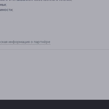
мьи;
имости;
ская информация о партнёре
9-