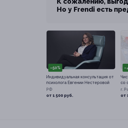
К сожалению, выгод
Но у Frendi есть пр
–50%
–
Индивидуальная консультация от
Чис
психолога Евгении Нестеровой
со 
РФ
г. 
Ост
от 1 500 руб.
от 