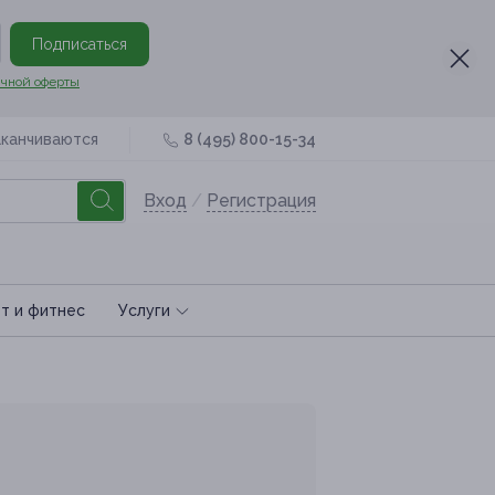
Подписаться
чной оферты
аканчиваются
8 (495) 800-15-34
Вход
/
Регистрация
т и фитнес
Услуги