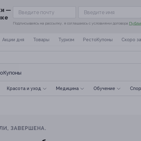
ки —
ике
Подписываясь на рассылку, я соглашаюсь с условиями договора
Публи
Акции дня
Товары
Туризм
РестоКупоны
Скоро з
оКупоны
Красота и уход
Медицина
Обучение
Спoр
ЛИ, ЗАВЕРШЕНА.