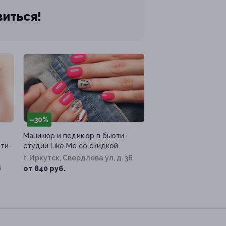
виться!
–30%
Маникюр и педикюр в бьюти-
юти-
студии Like Me со скидкой
г. Иркутск, Свердлова ул, д. 36
6
от 840 руб.