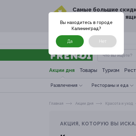
Cамые большие скид
в твоём почтовом ящ
Вы находитесь в городе
Калининград
?
Москва
Да
Нет
Акции дня
Товары
Туризм
Рест
Развлечения
Рестораны и еда
Главная
Акции дня
Красота и уход
АКЦИЯ, КОТОРУЮ ВЫ ИСКА