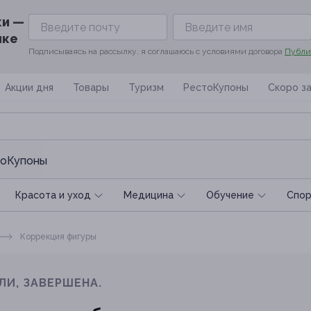
ки —
ике
Подписываясь на рассылку, я соглашаюсь с условиями договора
Публи
Акции дня
Товары
Туризм
РестоКупоны
Скоро з
оКупоны
Красота и уход
Медицина
Обучение
Спoр
Коррекция фигуры
ЛИ, ЗАВЕРШЕНА.