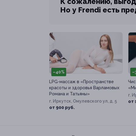
К сожалению, выгод
Но у Frendi есть пр
–40%
–
LPG-массаж в «Пространстве
Чис
красоты и здоровья Варламовых
«Ми
Романа и Татьяны»
г. 
г. Иркутск, Омулевского ул, д. 5
от 
от 900 руб.