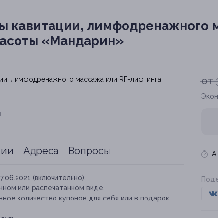
ы кавитации, лимфодренажного м
расоты «Мандарин»
от 
Экон
я
тии
Адреса
Вопросы
А
17.06.2021 (включительно).
Поде
нном или распечатанном виде.
ное количество купонов для себя или в подарок.