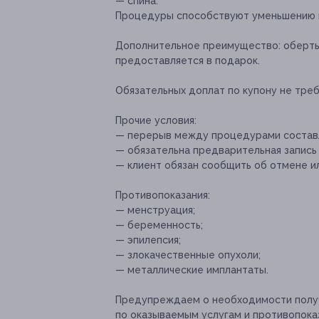
— спина.
Процедуры способствуют уменьшению в
Дополнительное преимущество:
оберты
предоставляется в подарок.
Обязательных доплат по купону не треб
Прочие условия:
— перерыв между процедурами составл
— обязательна предварительная запись
— клиент обязан сообщить об отмене ил
Противопоказания:
— менструация;
— беременность;
— эпилепсия;
— злокачественные опухоли;
— металлические имплантаты.
Предупреждаем о необходимости получ
по оказываемым услугам и противопока