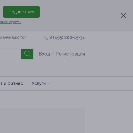
Подписаться
чной оферты
аканчиваются
8 (495) 800-15-34
Вход
/
Регистрация
т и фитнес
Услуги