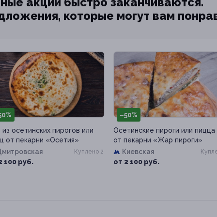
ные акции быстро заканчиваются.
едложения, которые могут вам понра
50%
–50%
 из осетинских пирогов или
Осетинские пироги или пицца
ц от пекарни «Осетия»
от пекарни «Жар пироги»
Дмитровская
Киевская
Куплено 2
Купле
2 100 руб.
от 2 100 руб.