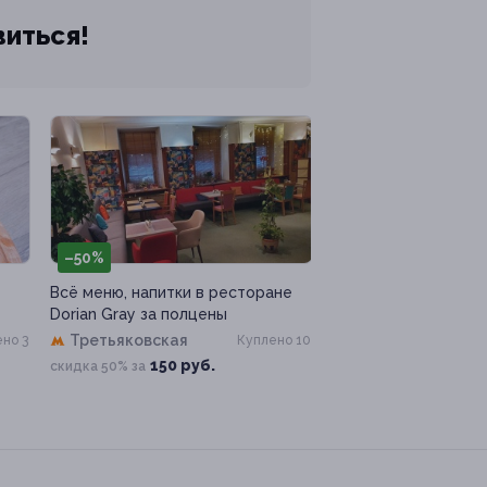
виться!
–50%
Всё меню, напитки в ресторане
Dorian Gray за полцены
Третьяковская
но 3
Куплено 10
150 руб.
скидка 50% за