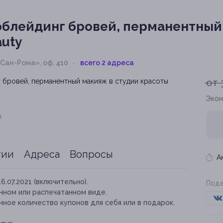
блейдинг бровей, перманентный 
auty
 «Сан-Рома», оф. 410
всего 2 адреса
от 
Экон
я
тии
Адреса
Вопросы
А
16.07.2021 (включительно).
Поде
нном или распечатанном виде.
ное количество купонов для себя или в подарок.