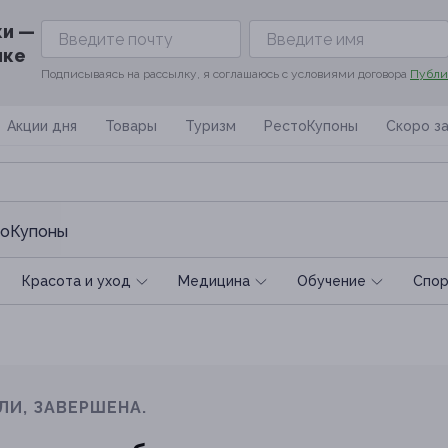
ки —
ике
Подписываясь на рассылку, я соглашаюсь с условиями договора
Публи
Акции дня
Товары
Туризм
РестоКупоны
Скоро з
оКупоны
Красота и уход
Медицина
Обучение
Спoр
ЛИ, ЗАВЕРШЕНА.