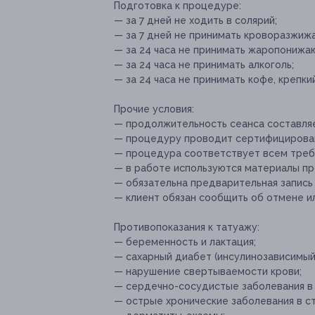
Подготовка к процедуре:
— за 7 дней не ходить в солярий;
— за 7 дней не принимать кроворазжи
— за 24 часа не принимать жаропонижа
— за 24 часа не принимать алкоголь;
— за 24 часа не принимать кофе, крепкий
Прочие условия:
— продолжительность сеанса составляет
— процедуру проводит сертифицирован
— процедура соответствует всем требо
— в работе используются материалы про
— обязательна предварительная запись
— клиент обязан сообщить об отмене ил
Противопоказания к татуажу:
— беременность и лактация;
— сахарный диабет (инсулинозависимый
— нарушение свертываемости крови;
— сердечно-сосудистые заболевания в 
— острые хронические заболевания в с