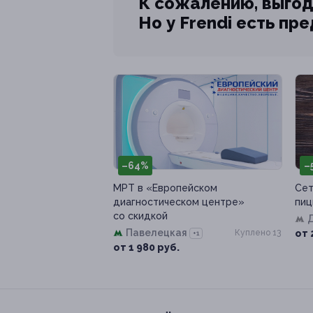
К сожалению, выгод
Но у Frendi есть пр
–64%
–
МРТ в «Европейском
Сет
диагностическом центре»
пиц
со скидкой
Павелецкая
Куплено 13
от 
+1
от 1 980 руб.