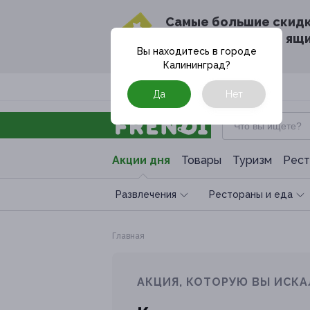
Cамые большие скид
в твоём почтовом ящ
Вы находитесь в городе
Калининград
?
Москва
Да
Нет
Акции дня
Товары
Туризм
Рест
Развлечения
Рестораны и еда
Главная
АКЦИЯ, КОТОРУЮ ВЫ ИСКА