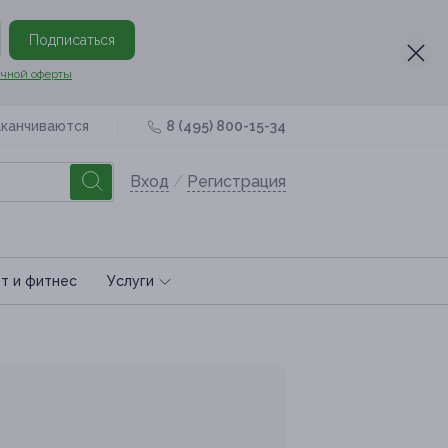
Подписаться
чной оферты
аканчиваются
8 (495) 800-15-34
Вход
/
Регистрация
т и фитнес
Услуги