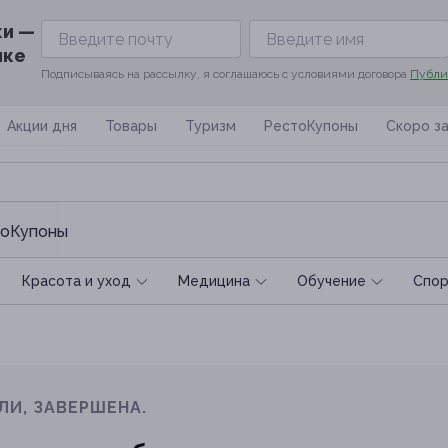
ки —
ике
Подписываясь на рассылку, я соглашаюсь с условиями договора
Публи
Акции дня
Товары
Туризм
РестоКупоны
Скоро з
оКупоны
Красота и уход
Медицина
Обучение
Спoр
ЛИ, ЗАВЕРШЕНА.