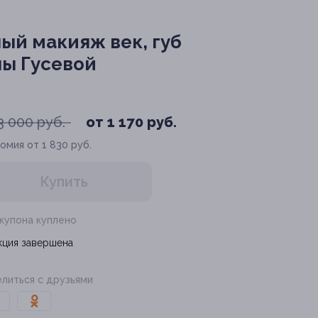
ый макияж век, губ
ны Гусевой
3 000 руб.
от 1 170 руб.
омия от 1 830 руб.
Купить
 купона куплено
кция завершена
литься с друзьями