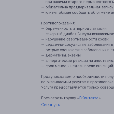
— при наличии старого перманентного 
— обязательна предварительная запись п
— клиент обязан сообщить об отмене ил
Противопоказания:
— беременность и период лактации;
— сахарный диабет (инсулинозависимост
— нарушение свертываемости крови;
— сердечно-сосудистые заболевания в 
— острые хронические заболевания в с
— дерматиты, экземы;
— аллергические реакции на анестезию;
— срок менее 2 недель после инъекций
Предупреждаем о необходимости получ
по оказываемым услугам и противопока
Услуга предоставляется только соверш
Посмотреть группу «
ВКонтакте
».
Свернуть