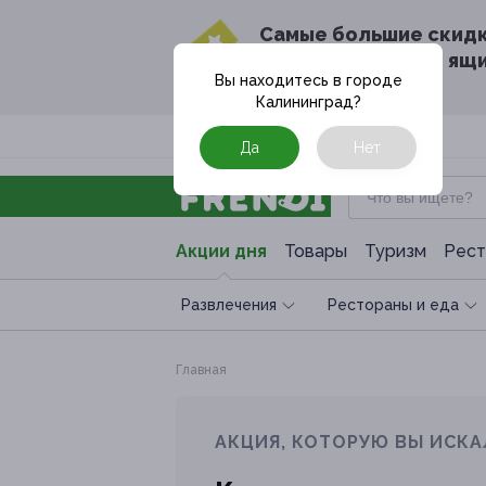
Cамые большие скид
в твоём почтовом ящ
Вы находитесь в городе
Калининград
?
Москва
Да
Нет
Акции дня
Товары
Туризм
Рест
Развлечения
Рестораны и еда
Главная
АКЦИЯ, КОТОРУЮ ВЫ ИСКА