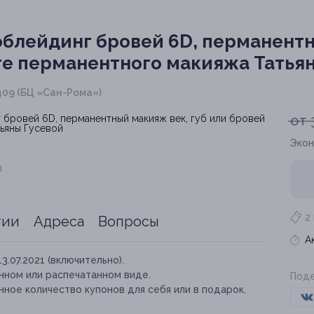
блейдинг бровей 6D, перманентн
те перманентного макияжа Татья
. 409 (БЦ «Сан-Рома»)
от 
Экон
я
2
тии
Адреса
Вопросы
А
13.07.2021 (включительно).
нном или распечатанном виде.
Поде
ное количество купонов для себя или в подарок.