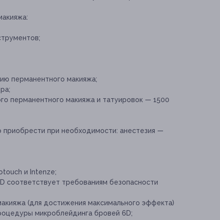
макияжа:
струментов;
ию перманентного макияжа;
ра;
го перманентного макияжа и татуировок — 1500
о приобрести при необходимости:
анестезия —
touch и Intenze;
D соответствует требованиям безопасности
макияжа (для достижения максимального эффекта)
роцедуры микроблейдинга бровей 6D;