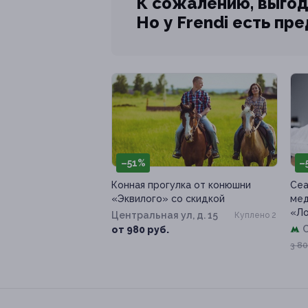
К сожалению, выгод
Но у Frendi есть пр
–51%
–
Конная прогулка от конюшни
Сеа
«Эквилого» со скидкой
мед
«Л
Центральная ул, д. 15
Куплено 2
от 980 руб.
3 80