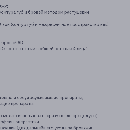
яжу:
контура губ и бровей методом растушевки
 зон (контур губ и межресничное пространство век)
 бровей 6D:
(в соответствии с общей эстетикой лица);
жающие и сосудосуживающие препараты;
ющие препараты;
его можно использовать сразу после процедуры);
 кофеин, энергетики;
вазелин (для дальнейшего ухода за бровями).