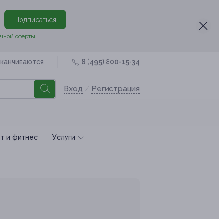
Подписаться
чной оферты
аканчиваются
8 (495) 800-15-34
Вход
/
Регистрация
т и фитнес
Услуги