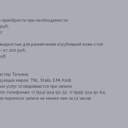
.
о приобрести при необходимости:
руб.;
);
жидкостью для размягчения огрубевшей кожи стоп
 от 200 руб.;
уб.
стер Татьяна;
ющих марок: TNL, Stails, E.Mi, Kodi;
х услуг оговариваются при записи;
 телефонам: +7 (914) 924-50-32, +7 (995) 324-91-64;
и переносе записи не менее чем за 12 часов