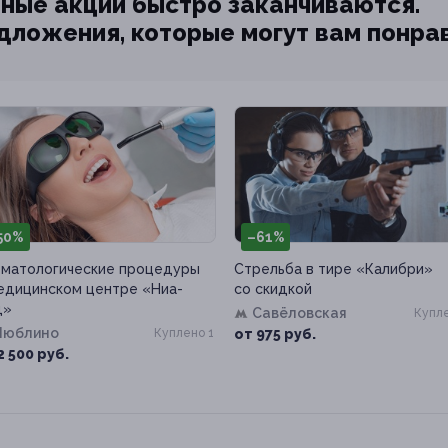
ные акции быстро заканчиваются.
едложения, которые могут вам понра
50%
–61%
матологические процедуры
Стрельба в тире «Калибри»
едицинском центре «Ниа-
со скидкой
д»
Савёловская
Купле
Люблино
Куплено 1
от 975 руб.
2 500 руб.