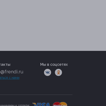
такты
Мы в соцсетях
o@frendi.ru
аться с нами
инимаем к оплате: