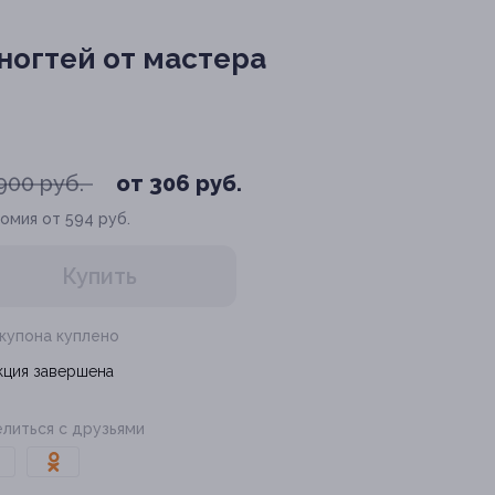
огтей от мастера
900 руб.
от 306 руб.
омия от 594 руб.
Купить
 купона куплено
кция завершена
литься с друзьями