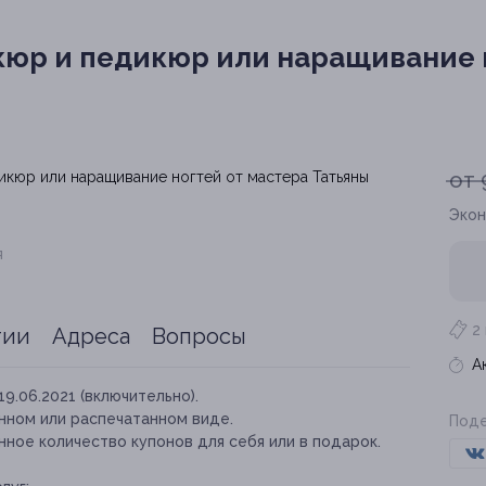
юр и педикюр или наращивание н
от 
Экон
я
2
тии
Адреса
Вопросы
А
19.06.2021 (включительно).
нном или распечатанном виде.
Поде
ное количество купонов для себя или в подарок.