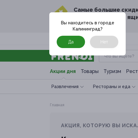
Cамые большие скид
в твоём почтовом ящ
Вы находитесь в городе
Калининград
?
Москва
Да
Нет
Акции дня
Товары
Туризм
Рест
Развлечения
Рестораны и еда
Главная
АКЦИЯ, КОТОРУЮ ВЫ ИСКА