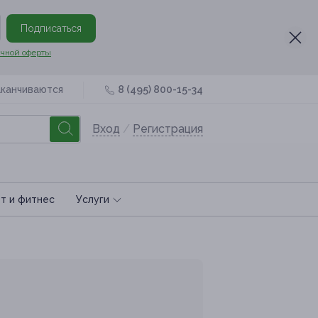
Подписаться
чной оферты
аканчиваются
8 (495) 800-15-34
Вход
/
Регистрация
т и фитнес
Услуги