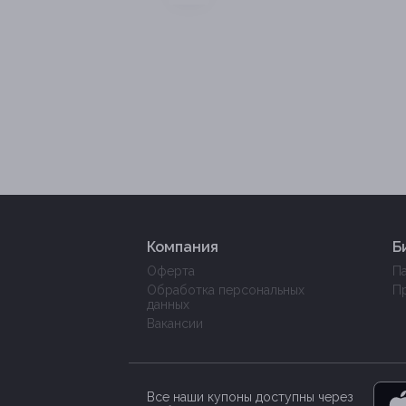
Компания
Б
Оферта
П
Обработка персональных
П
данных
Вакансии
Все наши купоны доступны через