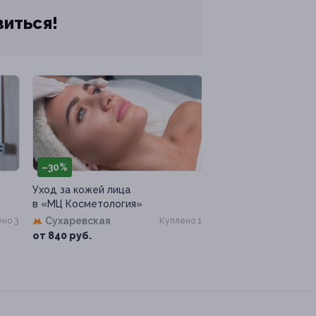
виться!
–30%
Уход за кожей лица
в «МЦ Косметология»
Сухаревская
но 3
Куплено 1
от 840 руб.