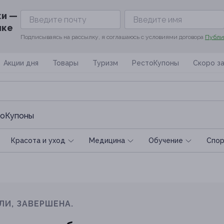
ки —
ике
Подписываясь на рассылку, я соглашаюсь с условиями договора
Публи
Акции дня
Товары
Туризм
РестоКупоны
Скоро з
оКупоны
Красота и уход
Медицина
Обучение
Спoр
ЛИ, ЗАВЕРШЕНА.