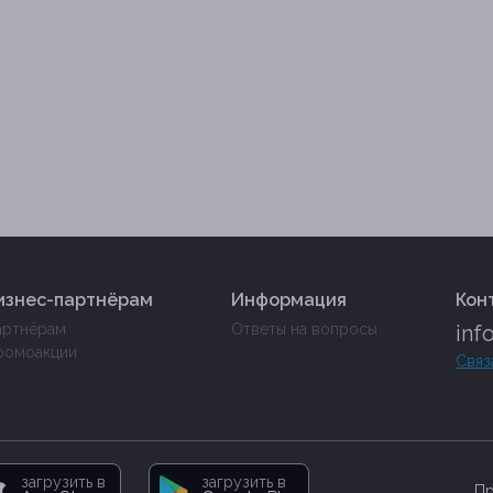
изнес-партнёрам
Информация
Кон
артнёрам
Ответы на вопросы
inf
ромоакции
Связ
загрузить в
загрузить в
Пр