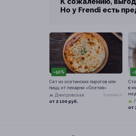
К сожалению, выгод
Но у Frendi есть пр
–50%
–
Сет из осетинских пирогов или
Сто
пицц от пекарни «Осетия»
в м
ме
Дмитровская
Куплено 2
от 2 100 руб.
от 