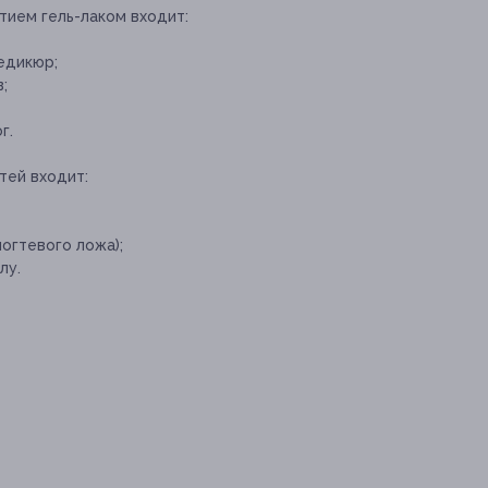
тием гель-лаком входит:
едикюр;
;
г.
тей входит:
огтевого ложа);
лу.