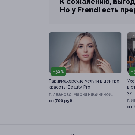
К сожалению, выгод
Но у Frendi есть пр
–30%
–
Парикмахерские услуги в центре
Ухо
красоты Beauty Pro
в с
37
г. Иваново, Марии Рябининой
ул, д. 5
г. 
от 700 руб.
20б
от 