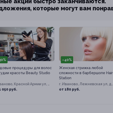
ные акции быстро заканчиваются.
едложения, которые могут вам понра
30%
–40%
довые процедуры для волос
Женская стрижка любой
тудии красоты Beauty Studio
сложности в барбершопе Hair
Station
Иваново, Красной Армии ул, д.
г. Иваново, Лежневская ул, д.
161
1 050 руб.
от 180 руб.