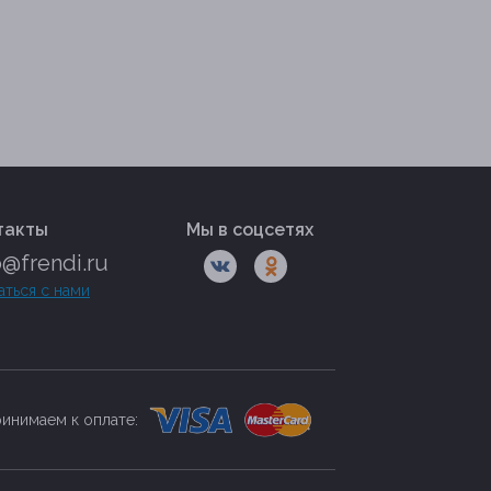
такты
Мы в соцсетях
o@frendi.ru
аться с нами
инимаем к оплате: