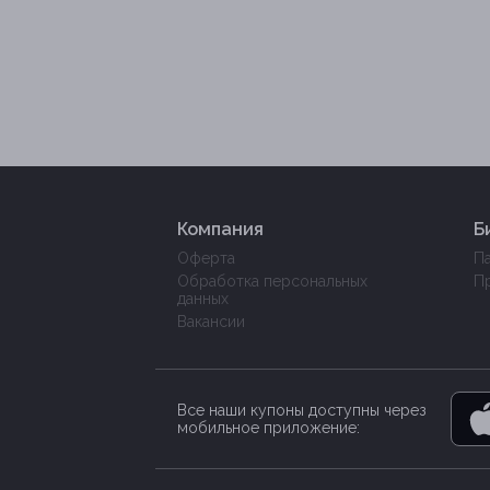
Компания
Б
Оферта
П
Обработка персональных
П
данных
Вакансии
Все наши купоны доступны через
мобильное приложение: