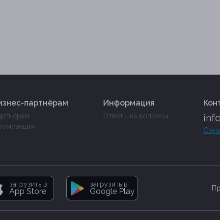
изнес-партнёрам
Информация
Кон
артнёрам
Ответы на вопросы
inf
ромоакции
Связ
загрузить в
загрузить в
Пр
App Store
Google Play