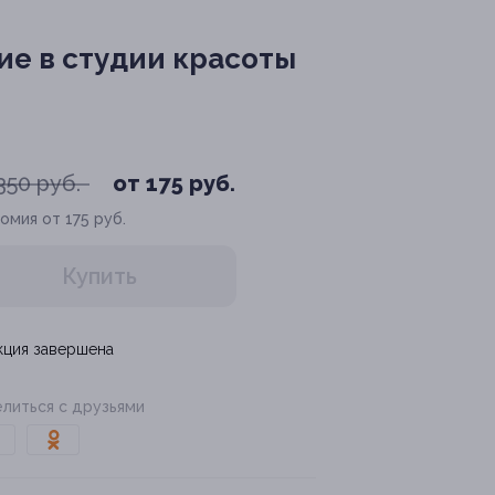
е в студии красоты
350 руб.
от 175 руб.
омия от 175 руб.
Купить
кция завершена
литься с друзьями