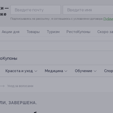
ки —
ике
Подписываясь на рассылку, я соглашаюсь с условиями договора
Публи
Акции дня
Товары
Туризм
РестоКупоны
Скоро з
оКупоны
Красота и уход
Медицина
Обучение
Спoр
Уход за волосами
ЛИ, ЗАВЕРШЕНА.