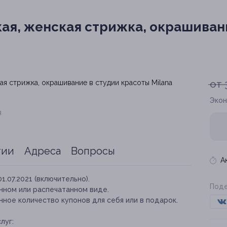
я, женская стрижка, окрашивани
от 
Экон
я
тии
Адреса
Вопросы
А
01.07.2021 (включительно).
Поде
нном или распечатанном виде.
ное количество купонов для себя или в подарок.
луг: