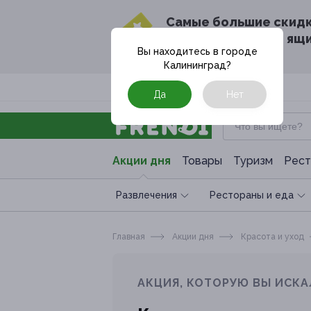
Cамые большие скид
в твоём почтовом ящ
Вы находитесь в городе
Калининград
?
Москва
Да
Нет
Акции дня
Товары
Туризм
Рест
Развлечения
Рестораны и еда
Главная
Акции дня
Красота и уход
АКЦИЯ, КОТОРУЮ ВЫ ИСКА