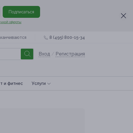
Подписаться
чной оферты
аканчиваются
8 (495) 800-15-34
Вход
/
Регистрация
т и фитнес
Услуги