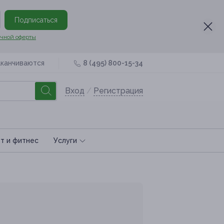
Подписаться
чной оферты
аканчиваются
8 (495) 800-15-34
Вход
/
Регистрация
т и фитнес
Услуги