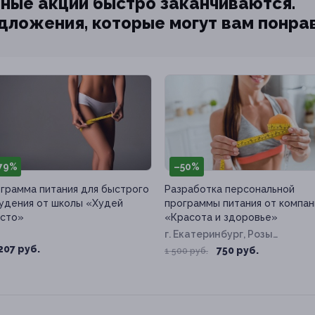
ные акции быстро заканчиваются.
едложения, которые могут вам понра
79%
–50%
грамма питания для быстрого
Разработка персональной
удения от школы «Худей
программы питания от компан
сто»
«Красота и здоровье»
г. Екатеринбург, Розы
Люксембург ул, д. 67б
207 руб.
750 руб.
1 500 руб.