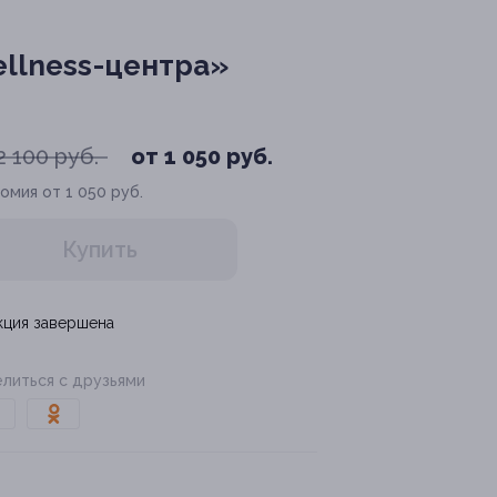
llness-центра»
2 100 руб.
от 1 050 руб.
омия от 1 050 руб.
Купить
кция завершена
литься с друзьями