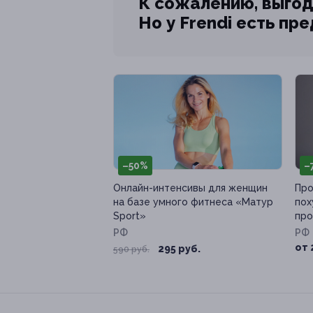
К сожалению, выгод
Но у Frendi есть пр
–50%
–
Онлайн-интенсивы для женщин
Про
на базе умного фитнеса «Матур
пох
Sport»
про
РФ
РФ
от 
295 руб.
590 руб.