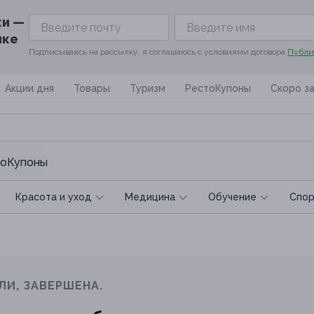
ки —
ике
Подписываясь на рассылку, я соглашаюсь с условиями договора
Публи
Акции дня
Товары
Туризм
РестоКупоны
Скоро з
оКупоны
Красота и уход
Медицина
Обучение
Спoр
ЛИ, ЗАВЕРШЕНА.