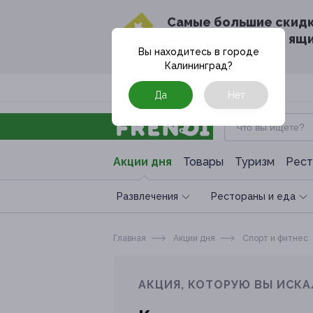
Cамые большие скид
в твоём почтовом ящ
Вы находитесь в городе
Калининград
?
Москва
Да
Нет
Акции дня
Товары
Туризм
Рест
Развлечения
Рестораны и еда
Главная
Акции дня
Спoрт и фитнес
АКЦИЯ, КОТОРУЮ ВЫ ИСКА