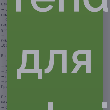
Вакуумный гидропилинг HydraFacial:
— Скидка 51% на 1 процедуру вакуумного
гидропилингалица HydraFacial (1470 руб. вместо 3000 руб.)
— Скидка 53% на 3 процедуры вакуумного
гидропилингалица HydraFacial (4230 руб. вместо
9000 руб.)
для
— Скидка 55% на 5 процедур вакуумного
гидропилингалица HydraFacial (6750 руб. вместо
15 000 руб.)
В стоимость купона на RF-лифтинг входит:
— оценка состояния кожи;
— консультация косметолога;
— демакияж;
— проведение RF-лифтинга;
— нанесение крема по типу кожи.
Продолжительность процедуры — 40–45 минут.
В стоимость купона на фракционную мезотерапию
на аппарате «Дермапен» входит:
— оценка состояния кожи;