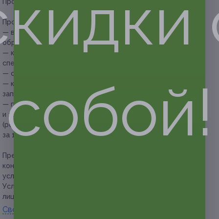
скидки 
Продолжительность процедуры — 1,5 часов.
Прочие условия:
— все процедуры выполняет мастер с медицинским
образованием;
— купон не распространяется на другие
спецпредложения косметолога;
— обязательна предварительная запись по телефону;
собой!
— клиент обязан сообщить об отмене или переносе
записи не менее чем за 12 часов;
— пользователям необходимо самостоятельно
и заблаговременно позаботиться о реализации купонов
(рекомендуется активировать купон не позднее чем
за 10 дней до окончания его срока действия).
Предупреждаем о необходимости получения
консультации у врача-специалиста по оказываемым
услугам и противопоказаниям.
Услуга предоставляется только совершеннолетним
лицам.
Свернуть