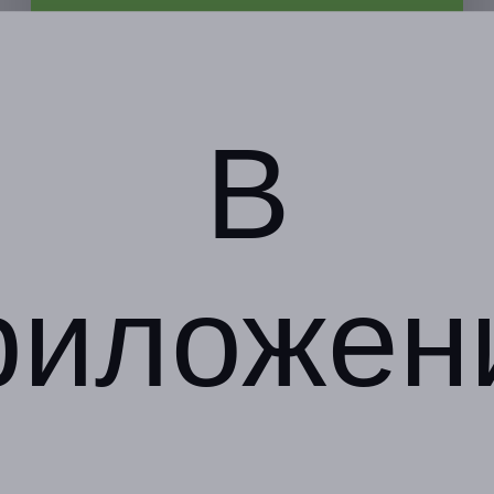
Адресa
Юридическая информация о партнёре
В
г. Калининград, ул.
Корабельная, д. 6\3, эт. 3
с 10:00 до 20:00 ежедневно
(по предварительной
записи)
+7 (904) 233-89-36
риложен
Показать номер телефона