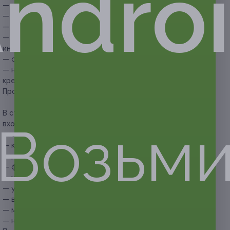
ndro
— консультация косметолога;
— демакияж;
— нанесение дезинфицирующего лосьона;
— нанесение состава-биоревитализанта (подбирается
индивидуально);
— обработка аппаратом «Дермапен»;
— нанесение успокаивающего и дезинфицирующего
крема.
Продолжительность процедуры — 60 минут.
В стоимость купона на вакуумный гидропилинг HydraFacial
Возьм
входит:
— оценка состояния кожи;
— консультация косметолога;
— демакияж, очищение;
— фонофорез;
— холодное гидрирование;
— ультразвуковая чистка лица;
— вакуумный гидропилинг;
— маска для лица;
— нанесение крема по типу кожи.