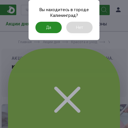
Вы находитесь в городе
Калининград
?
Акции дня
Товары
Туризм
РестоКупоны
Да
Нет
Главная
Акции дня
Красота и уход
Уход за ли
АКЦИЯ, КОТОРУЮ ВЫ ИСКАЛИ, ЗАВЕРШЕНА.
К сожалению, выгодные акции быстро
заканчиваются.
Но у Frendi есть предложения, которые
могут вам понравиться!