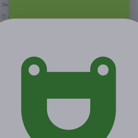
Экономия от 400 руб.
Акция завершена
Поделиться с друзьями
Начало действия
Окончание действия
27 февраля 2021 г.
30 апреля 2021 г.
Условия
Описание
Гарантии
Адреса
Вопросы
Срок действия купонов:
с 28.02.2021 до 30.04.2021
(включительно).
Вы можете предъявить купон в электронном или
распечатанном виде.
Один человек может купить неограниченное количество
купонов для себя или в подарок.