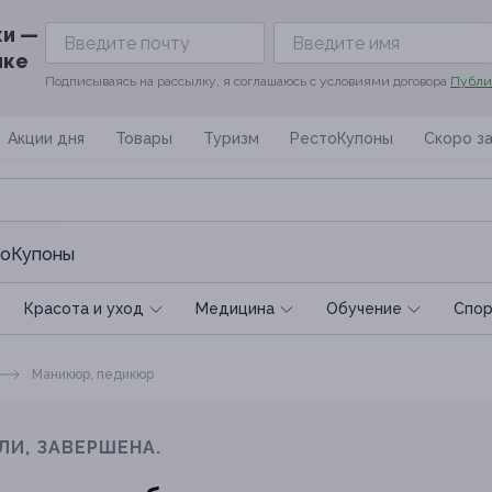
ки —
ике
Подписываясь на рассылку, я соглашаюсь с условиями договора
Публи
Акции дня
Товары
Туризм
РестоКупоны
Скоро з
оКупоны
Красота и уход
Медицина
Обучение
Спoр
Маникюр, педикюр
ЛИ, ЗАВЕРШЕНА.