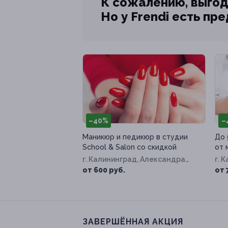
К сожалению, выгод
Но у Frendi есть пр
–40%
–
Маникюр и педикюр в студии
До 
School & Salon со скидкой
от 
г. Калининград, Александра
г. 
Невского ул, д. 49а
д. 
от 600 руб.
от 
ЗАВЕРШЁННАЯ АКЦИЯ