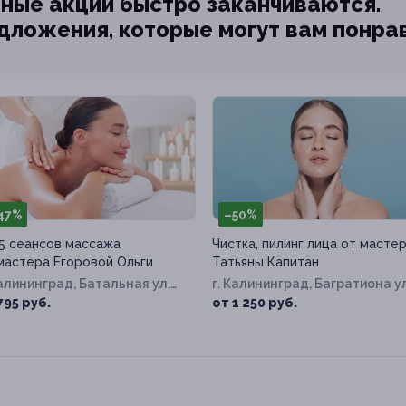
ные акции быстро заканчиваются.
едложения, которые могут вам понра
47%
–50%
5 сеансов массажа
Чистка, пилинг лица от масте
мастера Егоровой Ольги
Татьяны Капитан
Калининград, Батальная ул,
г. Калининград, Багратиона ул
38-40
д. 119
795 руб.
от 1 250 руб.