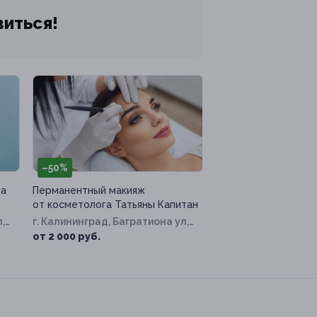
виться!
–50%
ра
Перманентный макияж
от косметолога Татьяны Капитан
,
г. Калининград, Багратиона ул,
д. 119
от 2 000 руб.