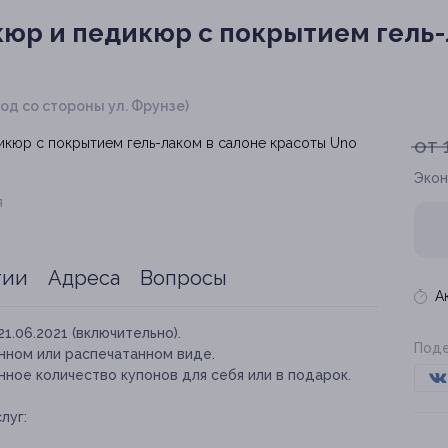
юр и педикюр с покрытием гель-
вход со стороны ул. Фрунзе)
от 
Экон
я
тии
Адреса
Вопросы
А
21.06.2021 (включительно).
Поде
нном или распечатанном виде.
ное количество купонов для себя или в подарок.
луг: