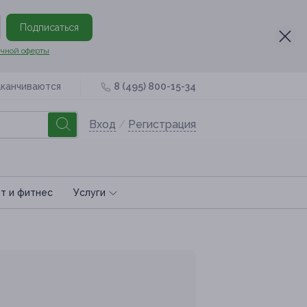
Подписаться
чной оферты
аканчиваются
8 (495) 800-15-34
Вход
/
Регистрация
т и фитнес
Услуги