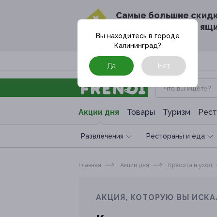
Cамые большие скид
в твоём почтовом ящ
Вы находитесь в городе
Калининград
?
Москва
Да
Нет
Акции дня
Товары
Туризм
Рест
Развлечения
Рестораны и еда
Главная
Акции дня
Красота и уход
АКЦИЯ, КОТОРУЮ ВЫ ИСКА