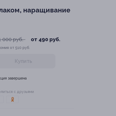
лаком, наращивание
1 000 руб.
от 490 руб.
омия от 510 руб.
Купить
кция завершена
литься с друзьями