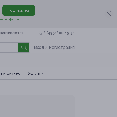
Подписаться
чной оферты
аканчиваются
8 (495) 800-15-34
Вход
/
Регистрация
т и фитнес
Услуги