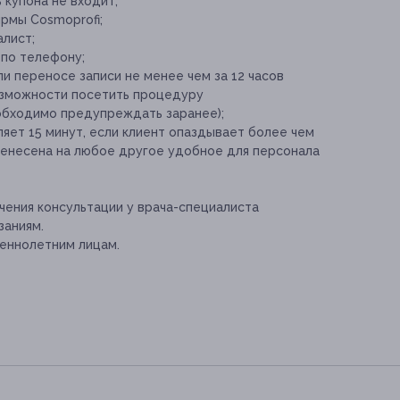
 купона не входит;
рмы Cosmoprofi;
лист;
 по телефону;
и переносе записи не менее чем за 12 часов
озможности посетить процедуру
обходимо предупреждать заранее);
яет 15 минут, если клиент опаздывает более чем
ренесена на любое другое удобное для персонала
ения консультации у врача-специалиста
заниям.
еннолетним лицам.