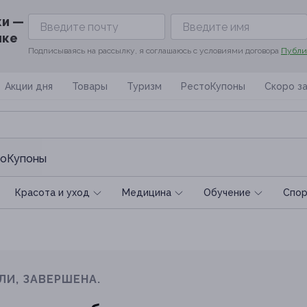
ки —
ике
Подписываясь на рассылку, я соглашаюсь с условиями договора
Публи
Акции дня
Товары
Туризм
РестоКупоны
Скоро з
оКупоны
Красота и уход
Медицина
Обучение
Спoр
ЛИ, ЗАВЕРШЕНА.