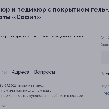
юр и педикюр с покрытием гель-
соты «Софит»
от 
Экон
я
тии
Адреса
Вопросы
А
18.07.2021 (включительно).
Поде
нном или распечатанном виде.
ное количество купонов для себя или в подарок.
луг: