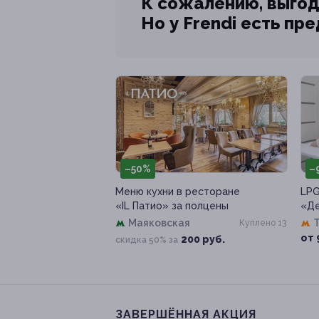
К сожалению, выгод
Но у Frendi есть пр
–50%
–
Меню кухни в ресторане
LPG
«IL Патио» за полцены
«Де
Маяковская
Куплено 13
от 
200 руб.
скидка 50% за
ЗАВЕРШЁННАЯ АКЦИЯ