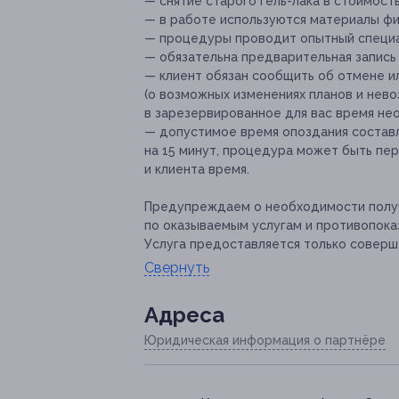
— снятие старого гель-лака в стоимость
— в работе используются материалы фи
— процедуры проводит опытный специа
— обязательна предварительная запись
— клиент обязан сообщить об отмене ил
(о возможных изменениях планов и нев
в зарезервированное для вас время не
— допустимое время опоздания составл
на 15 минут, процедура может быть пе
и клиента время.
Предупреждаем о необходимости получ
по оказываемым услугам и противопока
Услуга предоставляется только соверш
Свернуть
Адресa
Юридическая информация о партнёре