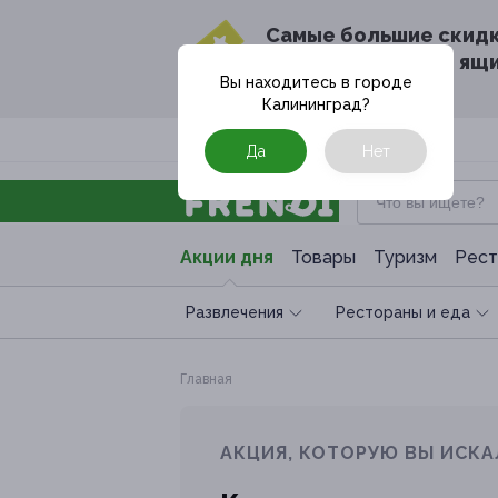
Cамые большие скид
в твоём почтовом ящ
Вы находитесь в городе
Калининград
?
Москва
Да
Нет
Акции дня
Товары
Туризм
Рест
Развлечения
Рестораны и еда
Главная
АКЦИЯ, КОТОРУЮ ВЫ ИСКА