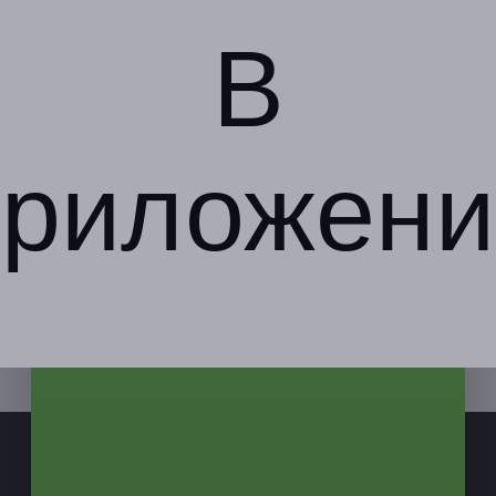
В
приложени