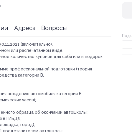
я
тии
Адреса
Вопросы
Поде
30.11.2021 (включительно).
нном или распечатанном виде.
ное количество купонов для себя или в подарок.
амме профессиональной подготовки (теория
редства категории В.
ения вождению автомобиля категории B;
емических часов);
енного образца об окончании автошколы;
я в ГИБДД;
лощадка, город);
Д представителем автошколы;