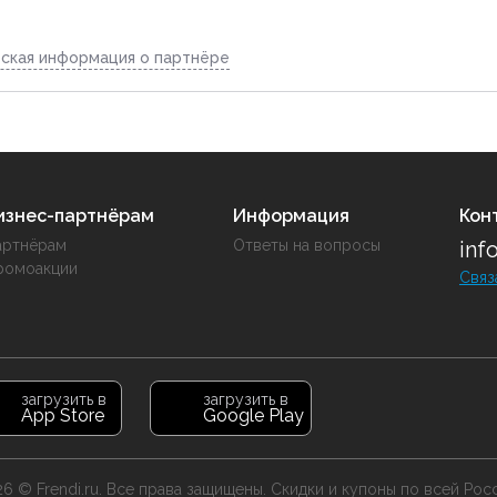
ская информация о партнёре
изнес-партнёрам
Информация
Кон
артнёрам
Ответы на вопросы
inf
ромоакции
Связ
загрузить в
загрузить в
App Store
Google Play
6 © Frendi.ru. Все права защищены. Скидки и купоны по всей Рос