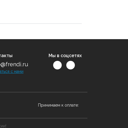
такты
Мы в соцсетях
o@frendi.ru
аться с нами
Принимаем к оплате:
сии!